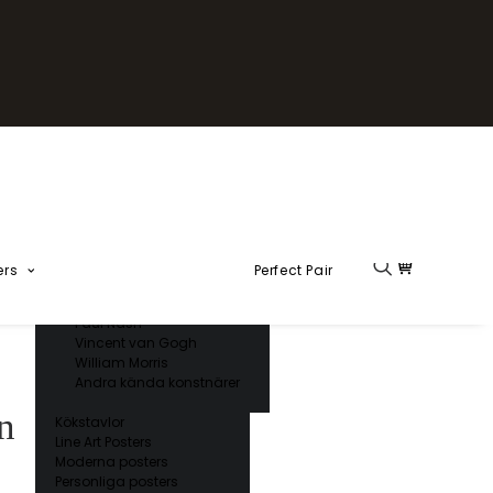
Fika Kollektion
Formel 1
Kända konstnärer
Charles D’ Orbigny
Claude Monet
Ernst Haeckel
Giorgio Gallesio
Henri Matisse
Japansk konst
Hokusai
Ogawa Kazumasa
ers
Perfect Pair
Ohara Koson
Paul Nash
Vincent van Gogh
William Morris
Andra kända konstnärer
n
Kökstavlor
Line Art Posters
Moderna posters
Personliga posters