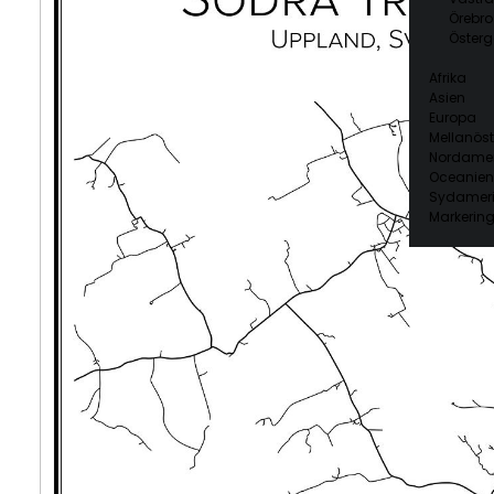
Örebro
Österg
Afrika
Asien
Europa
Mellanöst
Nordamer
Oceanien
Sydamer
Markering