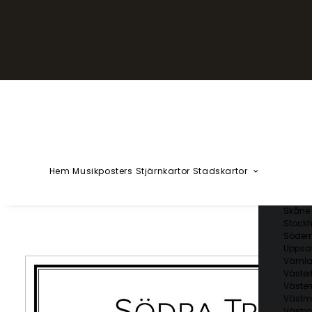
YZÅÄÖ
Kärlekska
Huvudstä
Svenska 
Blekin
Dalarn
Gotlan
Gävleb
Hallan
Jämtl
Jönköp
Hem
Musikposters
Stjärnkartor
Stadskartor
Kalmar
Kronob
Norrbo
Skåne 
Stockh
Söder
Uppsal
Vämla
Väster
Väster
Västm
Västra