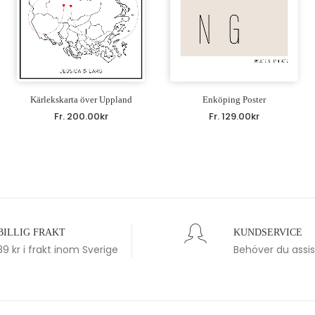
Kärlekskarta över Uppland
Enköping Poster
Fr.
200.00
kr
Fr.
129.00
kr
BILLIG FRAKT
KUNDSERVICE
39 kr i frakt inom Sverige
Behöver du assi