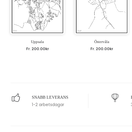
Uppsala
Östervåla
Fr.
200.00
kr
Fr.
200.00
kr
SNABB LEVERANS
1-2 arbetsdagar