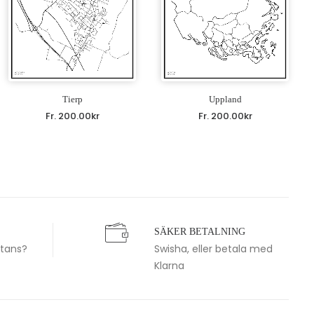
Tierp
Uppland
Fr.
200.00
kr
Fr.
200.00
kr
SÄKER BETALNING
stans?
Swisha, eller betala med
Klarna