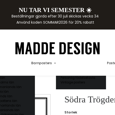
NU TAR VI SEMESTER ☀️
rtor
Beställningar gjorda efter 30 juli skickas vecka 34
der
Använd koden SOMMAR2026 för 20% rabatt
städer
ge län
as län
ds län
orgs län
ds län
ands län
Akvarellposters
ings län
Illustrerade djur
Barnposters
Post
 län
Kunskapsposters
ergs län
Namnposter
ttens län
Patentposters
län
Personlig födelsetavla
olms län
Vintage posters
manlands län
a län
nds län
Södra Trögde
bottens län
norrlands län
anlands län
Storlek
 Götalands län