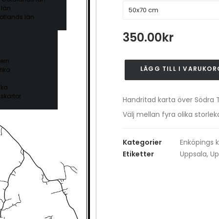
 län
ötlands län
350.00
kr
ern
LÄGG TILL I VARUKOR
ika
Södra
Trögden
ika
mängd
skartor
Handritad karta över Södra 
Välj mellan fyra olika stor
Kategorier
Enköpings
Etiketter
Uppsala
,
Up