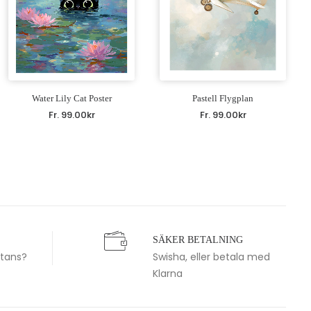
Water Lily Cat Poster
Pastell Flygplan
Fr.
99.00
kr
Fr.
99.00
kr
SÄKER BETALNING
stans?
Swisha, eller betala med
Klarna