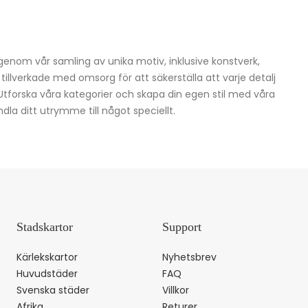
igenom vår samling av unika motiv, inklusive konstverk,
h tillverkade med omsorg för att säkerställa att varje detalj
 Utforska våra kategorier och skapa din egen stil med våra
dla ditt utrymme till något speciellt.
Stadskartor
Support
Kärlekskartor
Nyhetsbrev
Huvudstäder
FAQ
Svenska städer
Villkor
Afrika
Returer