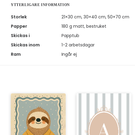
YTTERLIGARE INFORMATION
Storlek
21×30 cm, 30×40 cm, 50×70 cm
Papper
180 g matt, bestruket
Skickas i
Papptub
Skickas inom
1-2 arbetsdagar
Ram
Ingår ej