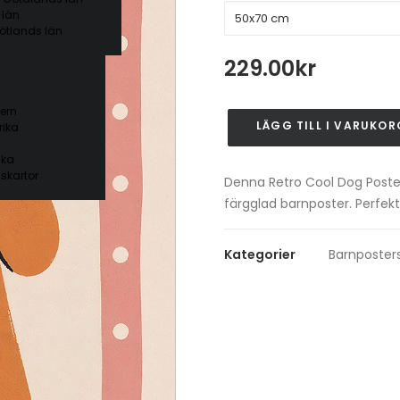
 län
ötlands län
229.00
kr
ern
LÄGG TILL I VARUKOR
ika
Retro
Cool
ika
Dog
skartor
Denna Retro Cool Dog Poste
Poster
färgglad barnposter. Perfekt
mängd
Kategorier
Barnposter