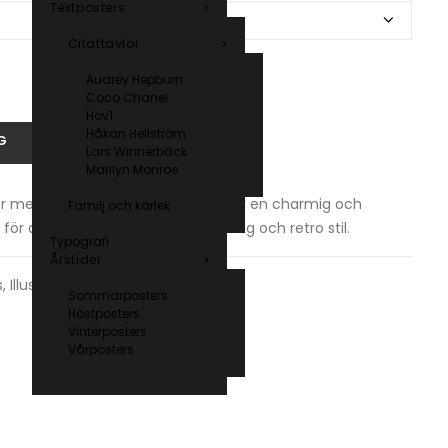
Textposters
Citattavlor
Audrey Hepburn
Coco Chanel
Hov1
Håkan Hellström
G
Lars Winnerbäck
Marilyn Monroe
r med hjärtformade solglasögon är en charmig och
Familj och kärlek
 för att ge barnrummet en personlig och retro stil.
Typografi
Årstider
s
,
Illustrerade djur
Sommarposters
Höstposters
Vinterposters
Vårposters