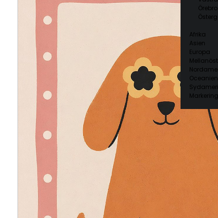
Örebro
Österg
Afrika
Asien
Europa
Mellanöst
Nordamer
Oceanien
Sydamer
Markering