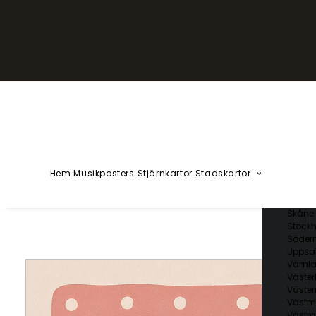
YZÅÄÖ
Kärlekska
Huvudstä
Svenska 
Blekin
Dalarn
Gotlan
Gävleb
Hallan
Jämtl
Jönköp
Hem
Musikposters
Stjärnkartor
Stadskartor
Kalmar
Kronob
Norrbo
Skåne 
Stockh
Söder
Uppsal
Vämla
Väster
Väster
Västm
Västra