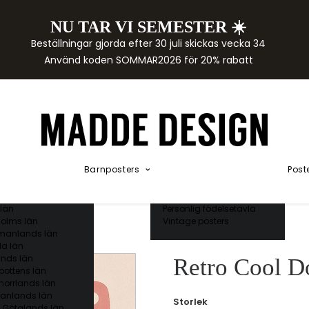
NU TAR VI SEMESTER ☀️
rtor
Beställningar gjorda efter 30 juli skickas vecka 34
der
Använd koden SOMMAR2026 för 20% rabatt
städer
ge län
as län
ds län
orgs län
ds län
ands län
Akvarellposters
ings län
Illustrerade djur
Barnposters
Post
 län
Kunskapsposters
ergs län
Namnposter
ttens län
Patentposters
län
Personlig födelsetavla
olms län
Vintage posters
manlands län
a län
nds län
Retro Cool D
bottens län
norrlands län
anlands län
Storlek
 Götalands län