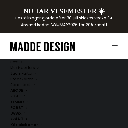
NU TAR VI SEMESTER ☀️
Beställningar gjorda efter 30 juli skickas vecka 34
Använd koden SOMMAR2026 för 20% rabatt
Hem
Musikposters
Stjärnkartor
Stadskartor
Stad i text
ABCDE
FGHIJ
KLMNO
PQRST
UVWX
YZÅÄÖ
Kärlekskartor