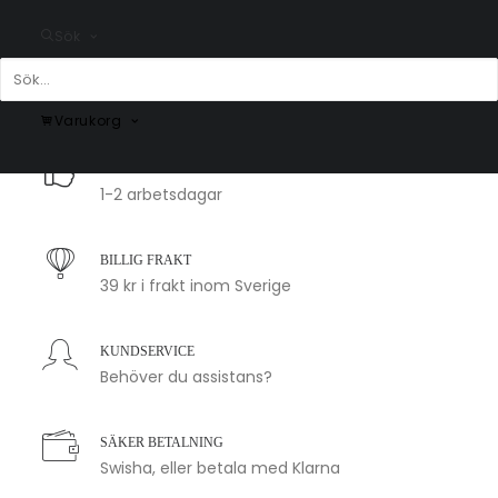
Gacko
Laktaši
Sök
Fr.
200.00
kr
Fr.
200.00
kr
Varukorg
SNABB LEVERANS
1-2 arbetsdagar
BILLIG FRAKT
39 kr i frakt inom Sverige
KUNDSERVICE
Behöver du assistans?
SÄKER BETALNING
Swisha, eller betala med Klarna