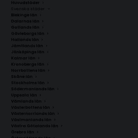
Huvudstäder
Svenska städer
Blekinge län
Dalarnas län
Gotlands län
Gävleborgs län
Hallands län
Jämtlands län
Jönköpings län
Kalmar län
Kronobergs län
Norrbottens län
Skåne län
Stockholms län
Södermanlands län
Uppsala län
Vämlands län
Stolac
Västerbottens län
Västernorrlands län
Västmanlands län
Storlek
Västra Götalands län
Örebro län