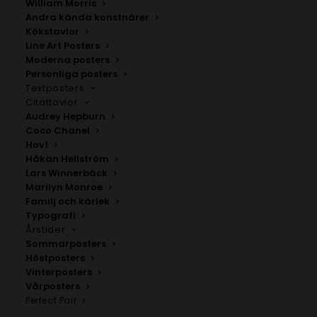
William Morris
Andra kända konstnärer
Kökstavlor
Line Art Posters
Moderna posters
Personliga posters
Textposters
Bihać
Goražde
Citattavlor
Fr.
200.00
kr
Fr.
200.00
kr
Audrey Hepburn
Coco Chanel
Hov1
Håkan Hellström
Lars Winnerbäck
Marilyn Monroe
Familj och kärlek
Typografi
Årstider
Sommarposters
Höstposters
Vinterposters
Vårposters
Perfect Pair