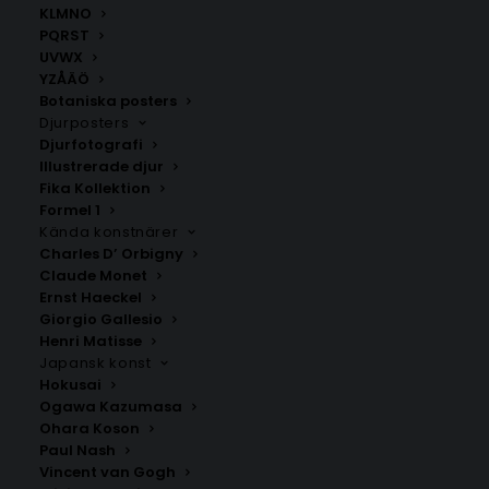
KLMNO
PQRST
UVWX
YZÅÄÖ
Botaniska posters
Djurposters
Djurfotografi
Illustrerade djur
Fika Kollektion
Formel 1
Kända konstnärer
Charles D’ Orbigny
Claude Monet
Foča
Ključ
Ernst Haeckel
Fr.
200.00
kr
Fr.
200.00
kr
Giorgio Gallesio
Henri Matisse
Japansk konst
Hokusai
Ogawa Kazumasa
Ohara Koson
Paul Nash
Vincent van Gogh