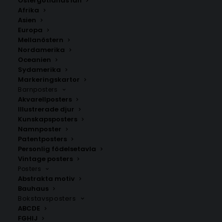
Östergötlands län
Stil
Afrika
Asien
350.00
kr
Europa
Mellanöstern
Nordamerika
Oceanien
LÄGG TILL I VARUKORG
Sydamerika
Markeringskartor
Barnposters
Handritad karta över Stolac i
Bosnien och
Akvarellposters
Hercegovina
.
Illustrerade djur
Välj mellan fyra olika storlekar: 50×70 cm, 40×50 cm,
Kunskapsposters
Namnposter
30×40 cm och 21×30 cm.
Patentposters
Personlig födelsetavla
Bosnien och Hercegovina
Vintage posters
Posters
Abstrakta motiv
Bauhaus
ANDRA KÖPTE ÄVEN
Bokstavsposters
ABCDE
FGHIJ