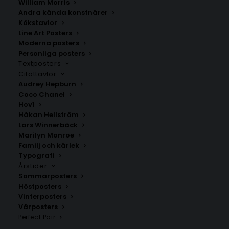
William Morris
Södertälje Poster
Sheffield Poster
Andra kända konstnärer
Fr.
129.00
kr
Fr.
129.00
kr
Kökstavlor
Line Art Posters
Moderna posters
Personliga posters
Textposters
Citattavlor
Audrey Hepburn
Coco Chanel
Hov1
Håkan Hellström
Lars Winnerbäck
Marilyn Monroe
Familj och kärlek
Typografi
Årstider
Sätra
Ekerö – tätort
Sommarposters
Fr.
200.00
kr
Fr.
200.00
kr
Höstposters
Vinterposters
Vårposters
Perfect Pair