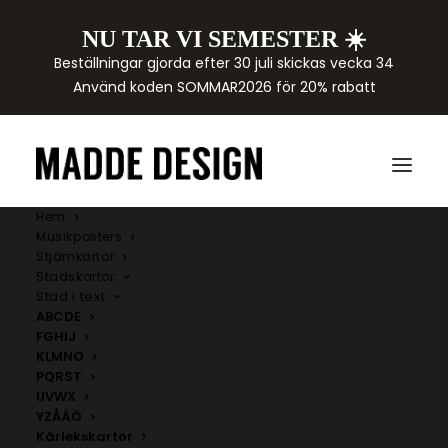
NU TAR VI SEMESTER ☀️
Beställningar gjorda efter 30 juli skickas vecka 34
Använd koden SOMMAR2026 för 20% rabatt
Hem
Musikposters
Stjärnkartor
Stadskartor
Stad i text
ABCDE
FGHIJ
KLMNO
PQRST
UVWX
YZÅÄÖ
Kärlekskartor