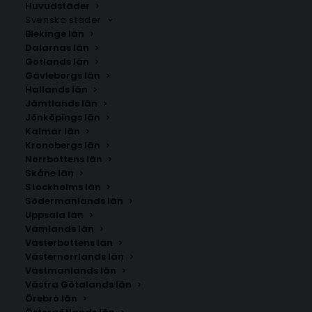
Huvudstäder
Svenska städer
Blekinge län
Dalarnas län
Gotlands län
Gävleborgs län
Hallands län
Jämtlands län
Jönköpings län
Kalmar län
Kronobergs län
Norrbottens län
Skåne län
Stockholms län
Södermanlands län
Uppsala län
Vämlands län
Västerbottens län
Västernorrlands län
Västmanlands län
Västra Götalands län
Örebro län