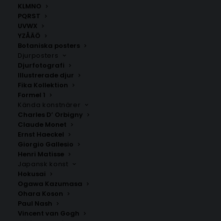
30×40 cm och 21×30 cm.
KLMNO
PQRST
UVWX
Poster stad i text
,
PQRST
,
Stockholms län
YZÅÄÖ
Botaniska posters
Djurposters
Djurfotografi
ANDRA KÖPTE ÄVEN
Illustrerade djur
Fika Kollektion
Formel 1
Kända konstnärer
Charles D’ Orbigny
Claude Monet
Ernst Haeckel
Giorgio Gallesio
Henri Matisse
Japansk konst
Hokusai
Ogawa Kazumasa
Ohara Koson
Paul Nash
Vincent van Gogh