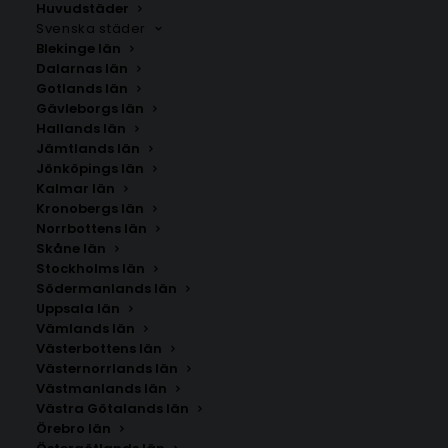
Huvudstäder
Svenska städer
Blekinge län
Dalarnas län
Gotlands län
Gävleborgs län
Hallands län
Jämtlands län
Jönköpings län
Kalmar län
Kronobergs län
Norrbottens län
Skåne län
Stockholms län
Södermanlands län
Uppsala län
Vämlands län
Sunnanås
Västerbottens län
Västernorrlands län
Västmanlands län
Storlek
Västra Götalands län
Örebro län