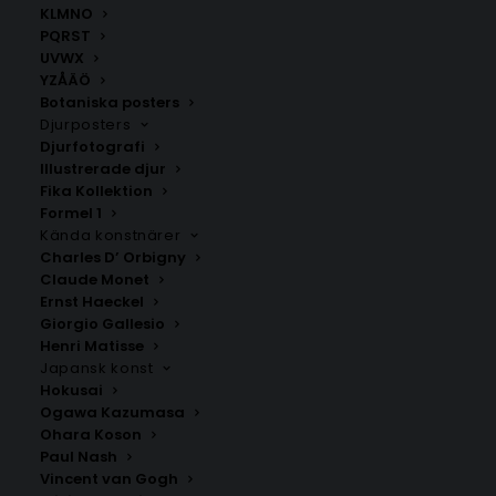
KLMNO
PQRST
UVWX
YZÅÄÖ
Botaniska posters
Djurposters
Djurfotografi
Illustrerade djur
Fika Kollektion
Sandviken
Gävle
Formel 1
Fr.
200.00
kr
Fr.
200.00
kr
Kända konstnärer
Charles D’ Orbigny
Claude Monet
Ernst Haeckel
Giorgio Gallesio
Henri Matisse
Japansk konst
Hokusai
Ogawa Kazumasa
Ohara Koson
Paul Nash
Vincent van Gogh