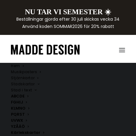
NU TAR VI SEMESTER ☀️
Beställningar gjorda efter 30 juli skickas vecka 34
Använd koden SOMMAR2026 för 20% rabatt
Hem
Musikposters
Stjärnkartor
Stadskartor
Stad i text
ABCDE
FGHIJ
KLMNO
PQRST
UVWX
YZÅÄÖ
Kärlekskartor