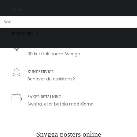
Sök
SNABB LEVERANS
1-2 arbetsdagar
Varukorg
BILLIG FRAKT
39 kr i frakt inom Sverige
KUNDSERVICE
Behöver du assistans?
SÄKER BETALNING
Swisha, eller betala med Klarna
Snygga posters online