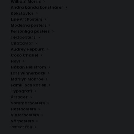
William Morris
Andra kända konstnärer
Kökstavlor
Viksjöfors
Kärlekskarta över Hälsingland
Line Art Posters
Fr.
200.00
kr
Fr.
200.00
kr
Moderna posters
Personliga posters
Textposters
Citattavlor
Audrey Hepburn
Coco Chanel
Hov1
Håkan Hellström
Lars Winnerbäck
Marilyn Monroe
Familj och kärlek
Typografi
Årstider
Sommarposters
Höstposters
Vinterposters
Iggesund
Nordsjö
Vårposters
Fr.
200.00
kr
Fr.
200.00
kr
Perfect Pair