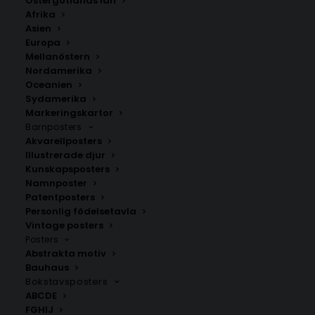
Östergötlands län
350.00
kr
Afrika
Asien
Europa
LÄGG TILL I VARUKORG
Mellanöstern
Nordamerika
Oceanien
Handritad karta över Sunnanås i
Gävleborgs län
.
Sydamerika
Välj mellan fyra olika storlekar: 50×70 cm, 40×50 cm,
Markeringskartor
Barnposters
30×40 cm och 21×30 cm.
Akvarellposters
Illustrerade djur
Gävleborgs län
,
Söderhamns kommun
Kunskapsposters
Namnposter
Patentposters
Personlig födelsetavla
ANDRA KÖPTE ÄVEN
Vintage posters
Posters
Abstrakta motiv
Bauhaus
Bokstavsposters
ABCDE
FGHIJ