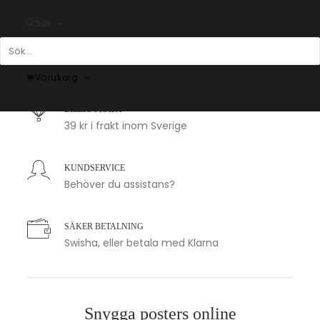
Sök
SNABB LEVERANS
1-2 arbetsdagar
Varukorg
BILLIG FRAKT
39 kr i frakt inom Sverige
KUNDSERVICE
Behöver du assistans?
SÄKER BETALNING
Swisha, eller betala med Klarna
Snygga posters online