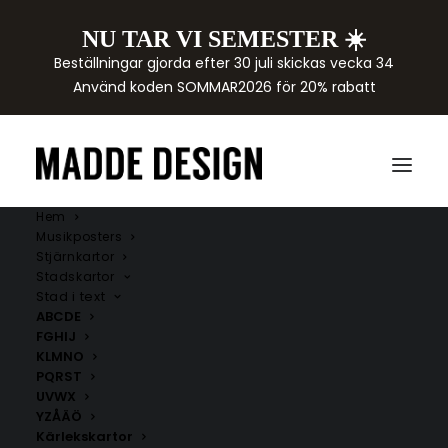
NU TAR VI SEMESTER ☀️
Beställningar gjorda efter 30 juli skickas vecka 34
Använd koden SOMMAR2026 för 20% rabatt
Hem
Musikposters
Stjärnkartor
Stadskartor
Stad i text
ABCDE
FGHIJ
KLMNO
PQRST
UVWX
YZÅÄÖ
Kärlekskartor