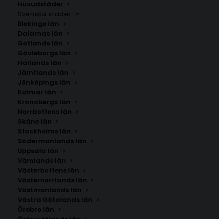
Huvudstäder
Svenska städer
Blekinge län
Dalarnas län
Gotlands län
Gävleborgs län
Hallands län
Jämtlands län
Jönköpings län
Kalmar län
Kronobergs län
Norrbottens län
Skåne län
Stockholms län
Södermanlands län
Uppsala län
Vämlands län
Torpshammar
Västerbottens län
Västernorrlands län
Västmanlands län
Storlek
Västra Götalands län
Örebro län