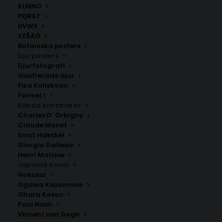
KLMNO
PQRST
UVWX
YZÅÄÖ
Botaniska posters
Djurposters
Djurfotografi
Illustrerade djur
Fika Kollektion
Hästviken
Höga Kusten
Formel 1
Fr.
200.00
kr
Fr.
200.00
kr
Kända konstnärer
Charles D’ Orbigny
Claude Monet
Ernst Haeckel
Giorgio Gallesio
Henri Matisse
Japansk konst
Hokusai
Ogawa Kazumasa
Ohara Koson
Paul Nash
Vincent van Gogh