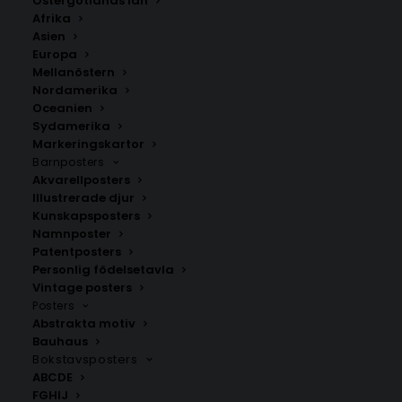
Östergötlands län
350.00
kr
Afrika
Asien
Europa
LÄGG TILL I VARUKORG
Mellanöstern
Nordamerika
Oceanien
Handritad karta över Torpshammar i
Medelpad
.
Sydamerika
Välj mellan fyra olika storlekar: 50×70 cm, 40×50 cm,
Markeringskartor
Barnposters
30×40 cm och 21×30 cm.
Akvarellposters
Illustrerade djur
Ånge kommun
,
Västernorrlands län
Kunskapsposters
Namnposter
Patentposters
Personlig födelsetavla
ANDRA KÖPTE ÄVEN
Vintage posters
Posters
Abstrakta motiv
Bauhaus
Bokstavsposters
ABCDE
FGHIJ