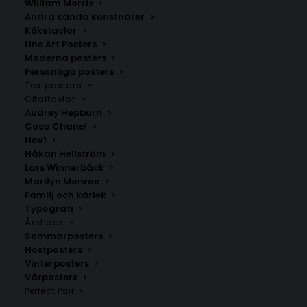
William Morris
Andra kända konstnärer
Kökstavlor
Kärlekskarta över Hälsingland
Medelpad
Line Art Posters
Fr.
200.00
kr
Fr.
200.00
kr
Moderna posters
Personliga posters
Textposters
Citattavlor
Audrey Hepburn
Coco Chanel
Hov1
Håkan Hellström
Lars Winnerbäck
Marilyn Monroe
Familj och kärlek
Typografi
Årstider
Sommarposters
Höstposters
Vinterposters
Nordanås
Alnö
Vårposters
Fr.
200.00
kr
Fr.
200.00
kr
Perfect Pair