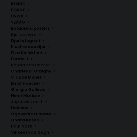
KLMNO
PQRST
UVWX
YZÅÄÖ
Botaniska posters
Djurposters
Djurfotografi
Illustrerade djur
Fika Kollektion
Näsviken
Bergsjö
Formel 1
Fr.
200.00
kr
Fr.
200.00
kr
Kända konstnärer
Charles D’ Orbigny
Claude Monet
Ernst Haeckel
Giorgio Gallesio
Henri Matisse
Japansk konst
Hokusai
Ogawa Kazumasa
Ohara Koson
Paul Nash
Vincent van Gogh