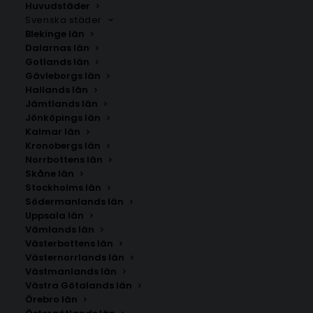
Huvudstäder
Svenska städer
Blekinge län
Dalarnas län
Gotlands län
Gävleborgs län
Hallands län
Jämtlands län
Jönköpings län
Kalmar län
Kronobergs län
Norrbottens län
Skåne län
Stockholms län
Södermanlands län
Uppsala län
Vämlands län
Vågbro
Västerbottens län
Västernorrlands län
Västmanlands län
Storlek
Västra Götalands län
Örebro län