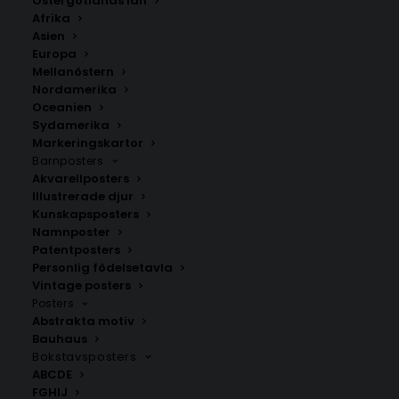
Östergötlands län
350.00
kr
Afrika
Asien
Europa
LÄGG TILL I VARUKORG
Mellanöstern
Nordamerika
Oceanien
Handritad karta över Vågbro i
Gävleborgs län
.
Sydamerika
Välj mellan fyra olika storlekar: 50×70 cm, 40×50 cm,
Markeringskartor
Barnposters
30×40 cm och 21×30 cm.
Akvarellposters
Illustrerade djur
Gävleborgs län
,
Söderhamns kommun
Kunskapsposters
Namnposter
Patentposters
Personlig födelsetavla
ANDRA KÖPTE ÄVEN
Vintage posters
Posters
Abstrakta motiv
Bauhaus
Bokstavsposters
ABCDE
FGHIJ