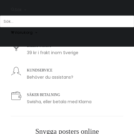
Sök
SNABB LEVERANS
1-2 arbetsdagar
Varukorg
BILLIG FRAKT
39 kr i frakt inom Sverige
KUNDSERVICE
Behöver du assistans?
SÄKER BETALNING
Swisha, eller betala med Klarna
Snygga posters online