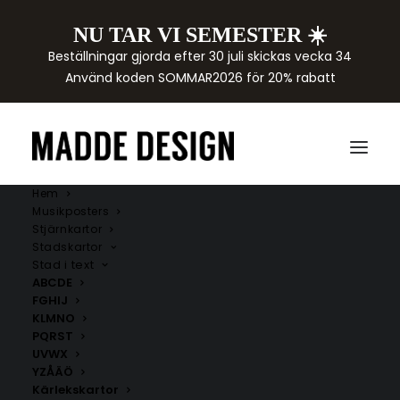
NU TAR VI SEMESTER ☀️
Beställningar gjorda efter 30 juli skickas vecka 34
Använd koden SOMMAR2026 för 20% rabatt
Hem
Musikposters
Stjärnkartor
Stadskartor
Stad i text
ABCDE
FGHIJ
KLMNO
PQRST
UVWX
YZÅÄÖ
Kärlekskartor