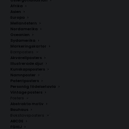
Östergötlands län
Afrika
Storlek
Asien
Europa
Mellanöstern
99.00
kr
Nordamerika
Oceanien
Sydamerika
LÄGG TILL I VARUKORG
Markeringskartor
Barnposters
Akvarellposters
Illustrerade djur
Stilren och vacker handmålade illustration av valar.
Kunskapsposters
Affischen passar jättefint med andra färg- och
Namnposter
lekfulla posters i ett barnrum och i resten av
Patentposters
hemmet. Andra trendiga djurmotiv hittar du
HÄR
.
Personlig födelsetavla
Vintage posters
Posters
Akvarellposters
,
Barnposters
,
Djurposters
,
Illustrerade
Abstrakta motiv
Bauhaus
djur
,
Kunskapsposters
Bokstavsposters
ABCDE
FGHIJ