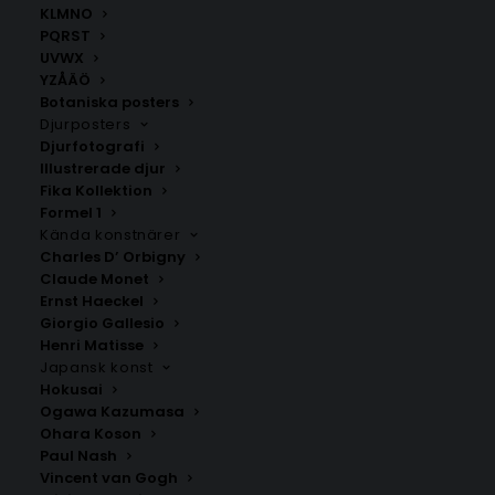
ANDRA KÖPTE ÄVEN
KLMNO
PQRST
UVWX
YZÅÄÖ
Botaniska posters
Djurposters
Djurfotografi
Illustrerade djur
Fika Kollektion
Formel 1
Kända konstnärer
Charles D’ Orbigny
Claude Monet
Ernst Haeckel
Giorgio Gallesio
Henri Matisse
Poster med bokstaven U i
Poster med bokstaven L i
Japansk konst
LEGO stil
leopardmönster
Hokusai
Fr.
149.00
kr
Fr.
99.00
kr
Ogawa Kazumasa
Ohara Koson
Paul Nash
Vincent van Gogh