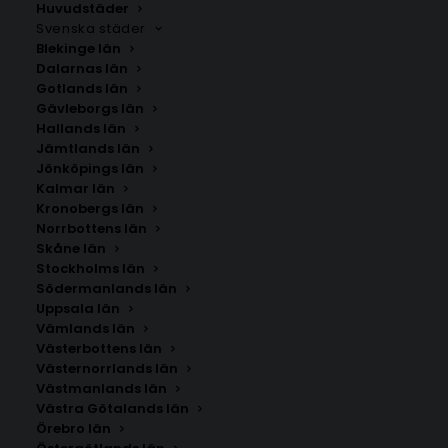
Huvudstäder
Svenska städer
Blekinge län
Dalarnas län
Gotlands län
Gävleborgs län
Hallands län
Jämtlands län
Jönköpings län
Kalmar län
Kronobergs län
Norrbottens län
Skåne län
Stockholms län
Södermanlands län
Uppsala län
Vämlands län
Västerbottens län
Västernorrlands län
Västmanlands län
Västra Götalands län
Örebro län
Valar Poster