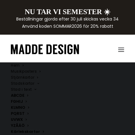
NU TAR VI SEMESTER ☀️
Beställningar gjorda efter 30 juli skickas vecka 34
Använd koden SOMMAR2026 för 20% rabatt
Hem
Musikposters
Stjärnkartor
Stadskartor
Stad i text
ABCDE
FGHIJ
KLMNO
PQRST
UVWX
YZÅÄÖ
Kärlekskartor