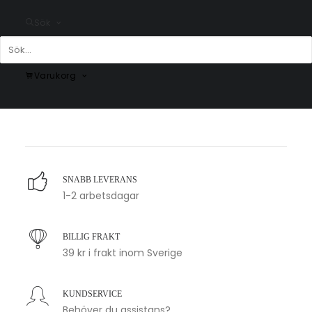
Sök
Varukorg
Jordgubbe-poster
Vintage Danny Bunny Poster
#2 Flowers
Fr.
149.00
kr
Fr.
225.00
kr
SNABB LEVERANS
1-2 arbetsdagar
BILLIG FRAKT
39 kr i frakt inom Sverige
KUNDSERVICE
Behöver du assistans?