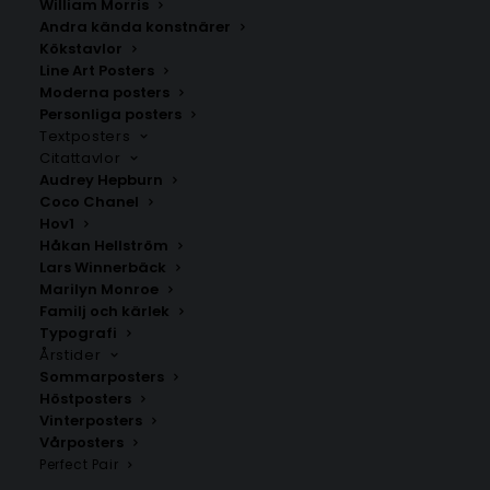
William Morris
Andra kända konstnärer
Kökstavlor
Line Art Posters
Moderna posters
Personliga posters
Textposters
Citattavlor
Audrey Hepburn
Coco Chanel
Hov1
Poster med namn i lila
Spa Pug Elegance
Håkan Hellström
Fr.
149.00
kr
Fr.
99.00
kr
Lars Winnerbäck
Marilyn Monroe
Familj och kärlek
Typografi
Årstider
Sommarposters
Höstposters
Vinterposters
Vårposters
Perfect Pair