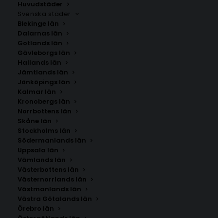
Huvudstäder
Svenska städer
Blekinge län
Dalarnas län
Gotlands län
Gävleborgs län
Hallands län
Jämtlands län
Jönköpings län
Kalmar län
Kronobergs län
Norrbottens län
Skåne län
Stockholms län
Södermanlands län
Uppsala län
Vämlands län
Valjevo
Västerbottens län
Västernorrlands län
Västmanlands län
Storlek
Västra Götalands län
Örebro län