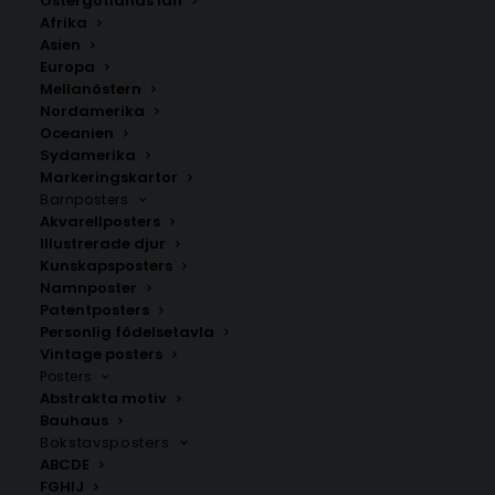
Östergötlands län
350.00
kr
Afrika
Asien
Europa
LÄGG TILL I VARUKORG
Mellanöstern
Nordamerika
Oceanien
Handritad karta över Valjevo i
Serbien
.
Sydamerika
Välj mellan fyra olika storlekar: 50×70 cm, 40×50 cm,
Markeringskartor
Barnposters
30×40 cm och 21×30 cm.
Akvarellposters
Illustrerade djur
Serbien
Kunskapsposters
Namnposter
Patentposters
Personlig födelsetavla
ANDRA KÖPTE ÄVEN
Vintage posters
Posters
Abstrakta motiv
Bauhaus
Bokstavsposters
ABCDE
FGHIJ