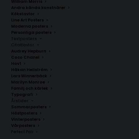
William Morris
Andra kända konstnärer
Kökstavlor
Niš
Kärlekskarta över Serbien
Line Art Posters
Fr.
200.00
kr
Fr.
200.00
kr
Moderna posters
Personliga posters
Textposters
Citattavlor
Audrey Hepburn
Coco Chanel
Hov1
Håkan Hellström
Lars Winnerbäck
Marilyn Monroe
Familj och kärlek
Typografi
Årstider
Sommarposters
Höstposters
Vinterposters
Donja Mutnica
Margita
Vårposters
Fr.
200.00
kr
Fr.
200.00
kr
Perfect Pair