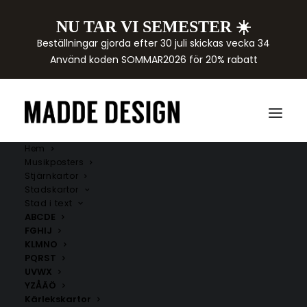
NU TAR VI SEMESTER ☀️
Beställningar gjorda efter 30 juli skickas vecka 34
Använd koden SOMMAR2026 för 20% rabatt
Hem
Musikposters
Stjärnkartor
Stadskartor
Stad i text
ABCDE
FGHIJ
KLMNO
PQRST
UVWX
YZÅÄÖ
Kärlekskartor