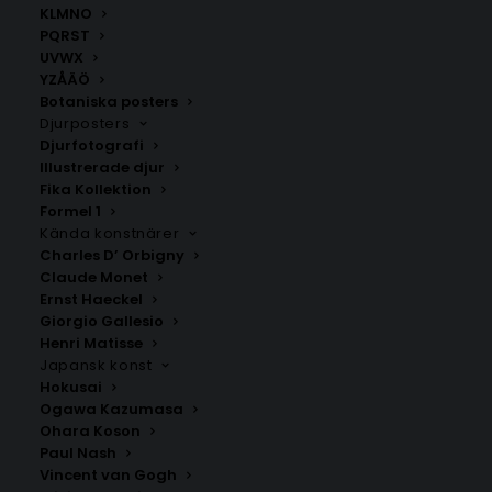
KLMNO
PQRST
UVWX
YZÅÄÖ
Botaniska posters
Djurposters
Djurfotografi
Illustrerade djur
Fika Kollektion
Lisović
Kruševac
Formel 1
Fr.
200.00
kr
Fr.
200.00
kr
Kända konstnärer
Charles D’ Orbigny
Claude Monet
Ernst Haeckel
Giorgio Gallesio
Henri Matisse
Japansk konst
Hokusai
Ogawa Kazumasa
Ohara Koson
Paul Nash
Vincent van Gogh