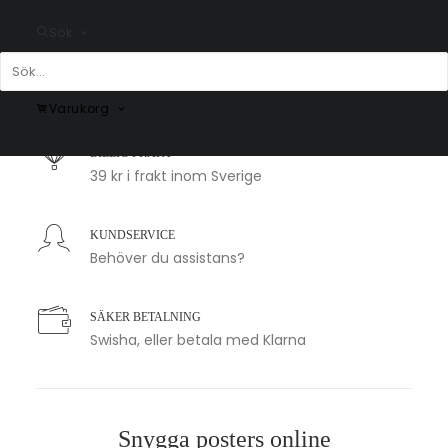
Sök
SNABB LEVERANS
1-2 arbetsdagar
Varukorg
BILLIG FRAKT
39 kr i frakt inom Sverige
KUNDSERVICE
Behöver du assistans?
SÄKER BETALNING
Swisha, eller betala med Klarna
Snygga posters online