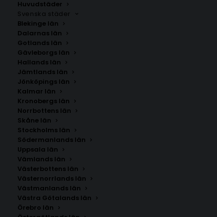
Huvudstäder
Svenska städer
Blekinge län
Dalarnas län
Gotlands län
Gävleborgs län
Hallands län
Jämtlands län
Jönköpings län
Kalmar län
Kronobergs län
Norrbottens län
Skåne län
Stockholms län
Södermanlands län
Uppsala län
Vämlands län
Vänge
Västerbottens län
Västernorrlands län
Västmanlands län
Storlek
Västra Götalands län
Örebro län