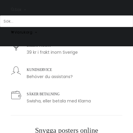
Sök
SNABB LEVERANS
1-2 arbetsdagar
Varukorg
BILLIG FRAKT
39 kr i frakt inom Sverige
KUNDSERVICE
Behöver du assistans?
SÄKER BETALNING
Swisha, eller betala med Klarna
Snygga posters online