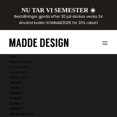
NU TAR VI SEMESTER ☀️
Beställningar gjorda efter 30 juli skickas vecka 34
Använd koden SOMMAR2026 för 20% rabatt
Hem
Musikposters
Stjärnkartor
Stadskartor
Stad i text
ABCDE
FGHIJ
KLMNO
PQRST
UVWX
YZÅÄÖ
Kärlekskartor