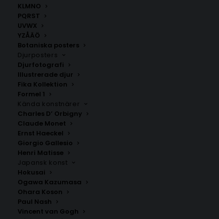
KLMNO
PQRST
UVWX
YZÅÄÖ
Botaniska posters
Djurposters
Djurfotografi
Illustrerade djur
Fika Kollektion
Alunda
Uppland
Formel 1
Fr.
200.00
kr
Fr.
200.00
kr
Kända konstnärer
Charles D’ Orbigny
Claude Monet
Ernst Haeckel
Giorgio Gallesio
Henri Matisse
Japansk konst
Hokusai
Ogawa Kazumasa
Ohara Koson
Paul Nash
Vincent van Gogh