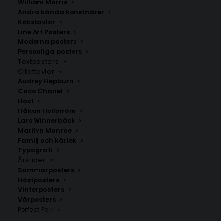
William Morris
Andra kända konstnärer
Kökstavlor
Östervåla
Skärplinge
Line Art Posters
Fr.
200.00
kr
Fr.
200.00
kr
Moderna posters
Personliga posters
Textposters
Citattavlor
Audrey Hepburn
Coco Chanel
Hov1
Håkan Hellström
Lars Winnerbäck
Marilyn Monroe
Familj och kärlek
Typografi
Årstider
Sommarposters
Höstposters
Vinterposters
Tierp
Bälinge
Vårposters
Fr.
200.00
kr
Fr.
200.00
kr
Perfect Pair