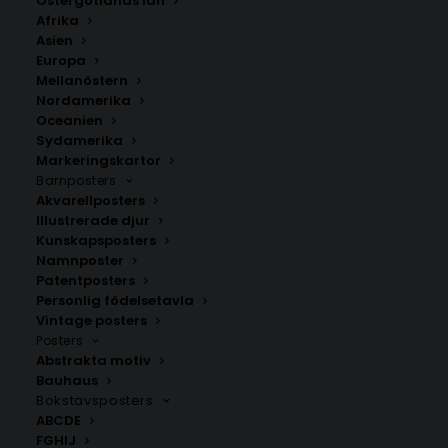
Östergötlands län
350.00
kr
Afrika
Asien
Europa
LÄGG TILL I VARUKORG
Mellanöstern
Nordamerika
Oceanien
Handritad karta över Vänge i
Uppland
.
Sydamerika
Välj mellan fyra olika storlekar: 50×70 cm, 40×50 cm,
Markeringskartor
Barnposters
30×40 cm och 21×30 cm.
Akvarellposters
Illustrerade djur
Uppsala kommun
,
Uppsala län
Kunskapsposters
Namnposter
Patentposters
Personlig födelsetavla
ANDRA KÖPTE ÄVEN
Vintage posters
Posters
Abstrakta motiv
Bauhaus
Bokstavsposters
ABCDE
FGHIJ