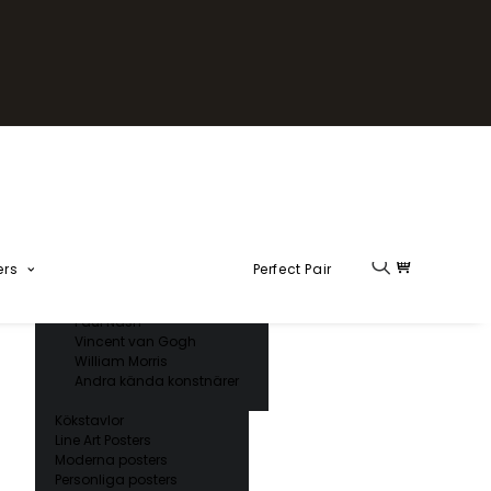
Fika Kollektion
Formel 1
Kända konstnärer
Charles D’ Orbigny
Claude Monet
Ernst Haeckel
Giorgio Gallesio
Henri Matisse
Japansk konst
Hokusai
Ogawa Kazumasa
ers
Perfect Pair
Ohara Koson
Paul Nash
Vincent van Gogh
William Morris
Andra kända konstnärer
Kökstavlor
Line Art Posters
Moderna posters
Personliga posters