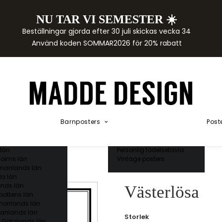
NU TAR VI SEMESTER ☀️
rtor
Beställningar gjorda efter 30 juli skickas vecka 34
der
Använd koden SOMMAR2026 för 20% rabatt
städer
ge län
as län
ds län
orgs län
ds län
ands län
Akvarellposters
ings län
Illustrerade djur
Barnposters
Post
 län
Kunskapsposters
ergs län
Namnposter
ttens län
Patentposters
län
Personlig födelsetavla
olms län
Vintage posters
manlands län
a län
nds län
Västerlösa
bottens län
norrlands län
anlands län
Storlek
 Götalands län