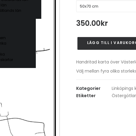
 län
ötlands län
350.00
kr
ern
LÄGG TILL I VARUKOR
ika
Västerlösa
mängd
ika
skartor
Handritad karta över Västerl
Välj mellan fyra olika stor
Kategorier
Linköping
Etiketter
Östergötla