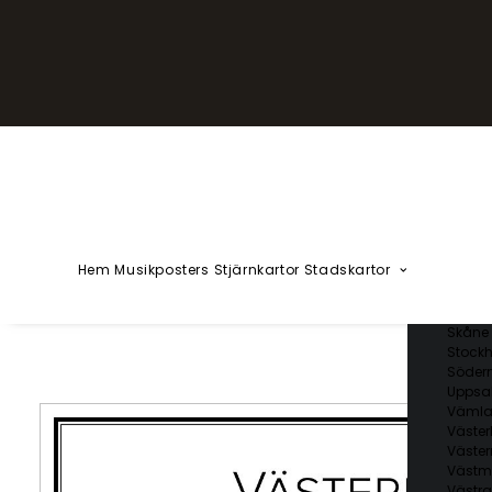
YZÅÄÖ
Kärlekska
Huvudstä
Svenska 
Blekin
Dalarn
Gotlan
Gävleb
Hallan
Jämtl
Jönköp
Hem
Musikposters
Stjärnkartor
Stadskartor
Kalmar
Kronob
Norrbo
Skåne 
Stockh
Söder
Uppsal
Vämla
Väster
Väster
Västm
Västra