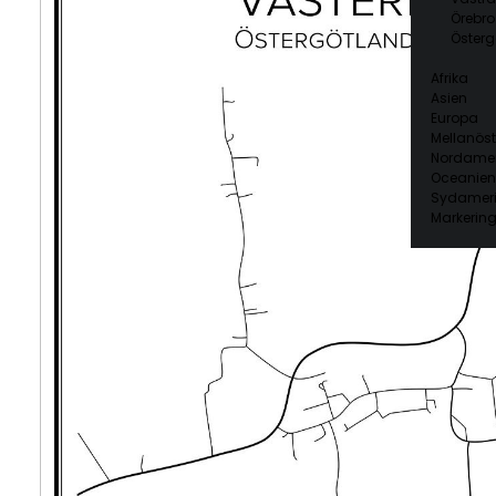
Örebro
Österg
Afrika
Asien
Europa
Mellanöst
Nordamer
Oceanien
Sydamer
Markering