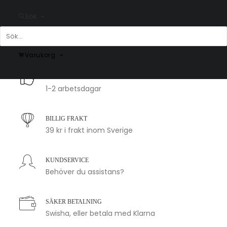
Ekenäs
Pelkosenniemi
Sök
Fr.
200.00
kr
Fr.
200.00
kr
Varukorg
SNABB LEVERANS
1-2 arbetsdagar
BILLIG FRAKT
39 kr i frakt inom Sverige
KUNDSERVICE
Behöver du assistans?
SÄKER BETALNING
Swisha, eller betala med Klarna