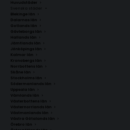
Huvudstäder
Svenska städer
Blekinge län
Dalarnas län
Gotlands län
Gävleborgs län
Hallands län
Jämtlands län
Jönköpings län
Kalmar län
Kronobergs län
Norrbottens län
Skåne län
Stockholms län
Södermanlands län
Uppsala län
Vämlands län
Villmanstrand / Lappeenranta
Västerbottens län
Västernorrlands län
Västmanlands län
Storlek
Västra Götalands län
Örebro län