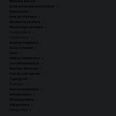
William Morris
Andra kända konstnärer
Kökstavlor
Line Art Posters
Moderna posters
Personliga posters
Textposters
Joensuu
Gamlakarleby
Citattavlor
Fr.
200.00
kr
Fr.
200.00
kr
Audrey Hepburn
Coco Chanel
Hov1
Håkan Hellström
Lars Winnerbäck
Marilyn Monroe
Familj och kärlek
Typografi
Årstider
Sommarposters
Höstposters
Vinterposters
Vårposters
Perfect Pair