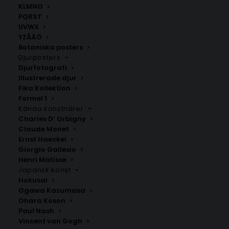
KLMNO
PQRST
UVWX
YZÅÄÖ
Botaniska posters
Djurposters
Djurfotografi
Illustrerade djur
Fika Kollektion
Formel 1
Kända konstnärer
Charles D’ Orbigny
Claude Monet
Jalasjärvi
Finland
Ernst Haeckel
Fr.
200.00
kr
Fr.
200.00
kr
Giorgio Gallesio
Henri Matisse
Japansk konst
Hokusai
Ogawa Kazumasa
Ohara Koson
Paul Nash
Vincent van Gogh