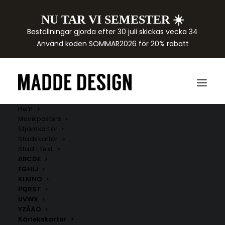
NU TAR VI SEMESTER ☀️
Beställningar gjorda efter 30 juli skickas vecka 34
Använd koden SOMMAR2026 för 20% rabatt
Hem
Musikposters
Stjärnkartor
Stadskartor
Stad i text
ABCDE
FGHIJ
KLMNO
PQRST
UVWX
YZÅÄÖ
Kärlekskartor