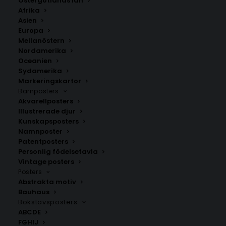
Östergötlands län
Språk
Afrika
Asien
350.00
kr
Europa
Mellanöstern
Nordamerika
Oceanien
LÄGG TILL I VARUKORG
Sydamerika
Markeringskartor
Barnposters
Handritad stadskarta över Villmanstrand (finska:
Akvarellposters
Lappeenranta) i
Finland
.
Illustrerade djur
Välj mellan fya olika storlekar: 50×70 cm, 40×50 cm,
Kunskapsposters
Namnposter
30×40 cm och 21×30 cm.
Patentposters
Personlig födelsetavla
Finland
Vintage posters
Posters
Abstrakta motiv
Bauhaus
ANDRA KÖPTE ÄVEN
Bokstavsposters
ABCDE
FGHIJ