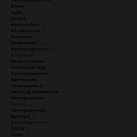
Östergötlands län
Afrika
Asien
Europa
Mellanöstern
Nordamerika
Oceanien
Sydamerika
Markeringskartor
Barnposters
Akvarellposters
Hestra
Österbymo
Illustrerade djur
Fr.
200.00
kr
Fr.
200.00
kr
Kunskapsposters
Namnposter
Patentposters
Personlig födelsetavla
Vintage posters
Posters
Abstrakta motiv
Bauhaus
Bokstavsposters
ABCDE
FGHIJ