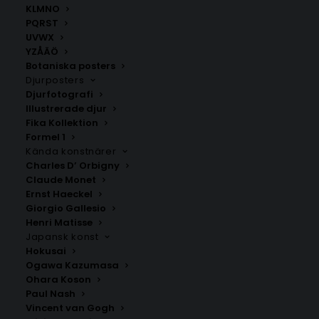
KLMNO
SNABB LEVERANS
PQRST
1-2 arbetsdagar
UVWX
YZÅÄÖ
Botaniska posters
BILLIG FRAKT
Djurposters
39 kr i frakt inom Sverige
Djurfotografi
Illustrerade djur
Fika Kollektion
KUNDSERVICE
Formel 1
Behöver du assistans?
Kända konstnärer
Charles D’ Orbigny
Claude Monet
SÄKER BETALNING
Ernst Haeckel
Swisha, eller betala med Klarna
Giorgio Gallesio
Henri Matisse
Japansk konst
Hokusai
Ogawa Kazumasa
Snygga posters online
Ohara Koson
Paul Nash
Upptäck ett brett utbud av högkvalitativa posters
Vincent van Gogh