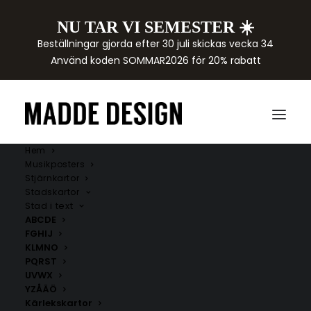
NU TAR VI SEMESTER ☀️
Beställningar gjorda efter 30 juli skickas vecka 34
Använd koden SOMMAR2026 för 20% rabatt
Hem
Musikposters
Stjärnkartor
Stadskartor
Stad i text
ABCDE
FGHIJ
KLMNO
PQRST
Ydre kommun
UVWX
YZÅÄÖ
Här hittar du handritade kartor över städer i Ydre
Kärlekskartor