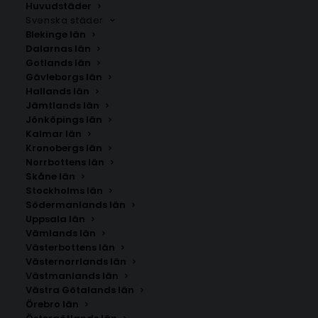
kommun. Om du inte hittar staden som du letar
Huvudstäder
Svenska städer
efter kan du
kontakta oss
.
Blekinge län
Dalarnas län
Gotlands län
Gävleborgs län
Hallands län
Jämtlands län
Jönköpings län
Kalmar län
Kronobergs län
Norrbottens län
Skåne län
Stockholms län
SÖK AFFISCHER
Södermanlands län
Uppsala län
Vämlands län
Sök
Västerbottens län
efter:
Västernorrlands län
Västmanlands län
Västra Götalands län
Örebro län