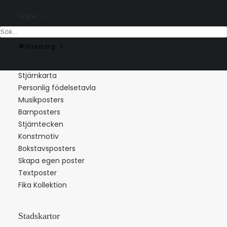
Sök
Varukorg
Populära kategorier
Stjärnkarta
Personlig födelsetavla
Musikposters
Barnposters
Stjärntecken
Konstmotiv
Bokstavsposters
Skapa egen poster
Textposter
Fika Kollektion
Stadskartor