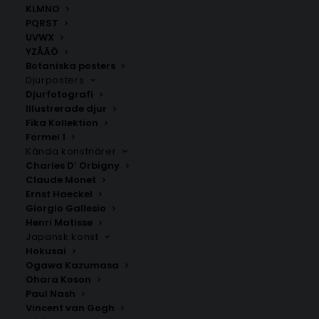
KLMNO
SNABB LEVERANS
PQRST
1-2 arbetsdagar
UVWX
YZÅÄÖ
Botaniska posters
BILLIG FRAKT
Djurposters
39 kr i frakt inom Sverige
Djurfotografi
Illustrerade djur
Fika Kollektion
KUNDSERVICE
Formel 1
Behöver du assistans?
Kända konstnärer
Charles D’ Orbigny
Claude Monet
SÄKER BETALNING
Ernst Haeckel
Swisha, eller betala med Klarna
Giorgio Gallesio
Henri Matisse
Japansk konst
Hokusai
Ogawa Kazumasa
Snygga posters online
Ohara Koson
Paul Nash
Upptäck ett brett utbud av högkvalitativa posters
Vincent van Gogh