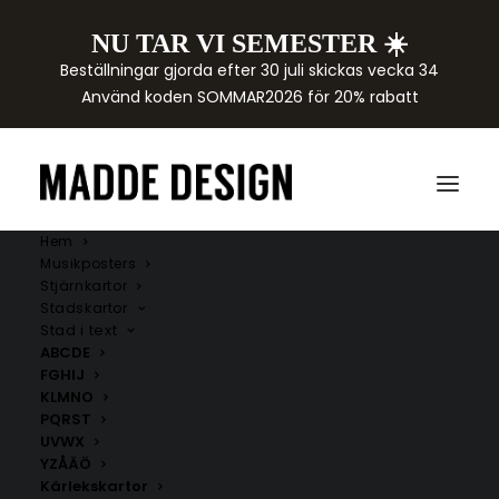
NU TAR VI SEMESTER ☀️
Beställningar gjorda efter 30 juli skickas vecka 34
Använd koden SOMMAR2026 för 20% rabatt
Hem
Musikposters
Stjärnkartor
Stadskartor
Stad i text
ABCDE
FGHIJ
KLMNO
PQRST
Sjöbo kommun
UVWX
YZÅÄÖ
Här hittar du handritade kartor över städer i Sjöbo
Kärlekskartor