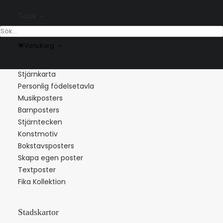
Sök
Varukorg
Populära kategorier
Stjärnkarta
Personlig födelsetavla
Musikposters
Barnposters
Stjärntecken
Konstmotiv
Bokstavsposters
Skapa egen poster
Textposter
Fika Kollektion
Stadskartor