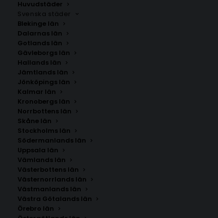
kommun. Om du inte hittar staden som du letar
Huvudstäder
Svenska städer
efter kan du
kontakta oss
.
Blekinge län
Dalarnas län
Gotlands län
Gävleborgs län
Hallands län
Jämtlands län
Jönköpings län
Kalmar län
Kronobergs län
Norrbottens län
Skåne län
Stockholms län
SÖK AFFISCHER
Södermanlands län
Uppsala län
Vämlands län
Sök
Västerbottens län
efter:
Västernorrlands län
Västmanlands län
Västra Götalands län
Örebro län