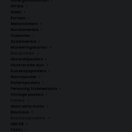
Östergötlands län
Afrika
Asien
Europa
Mellanöstern
Nordamerika
Oceanien
Sydamerika
Markeringskartor
Barnposters
Akvarellposters
Röddinge
Sjöbo
Illustrerade djur
Fr.
200.00
kr
Fr.
200.00
kr
Kunskapsposters
Namnposter
Patentposters
Personlig födelsetavla
Vintage posters
Posters
Abstrakta motiv
Bauhaus
Bokstavsposters
ABCDE
FGHIJ