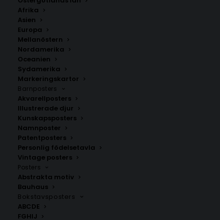
Östergötlands län
Afrika
Asien
Europa
Mellanöstern
Nordamerika
Oceanien
Sydamerika
Markeringskartor
Barnposters
Akvarellposters
Charlottenberg
Flogned
Illustrerade djur
Fr.
200.00
kr
Fr.
200.00
kr
Kunskapsposters
Namnposter
Patentposters
Personlig födelsetavla
Vintage posters
Posters
Abstrakta motiv
Bauhaus
Bokstavsposters
ABCDE
FGHIJ