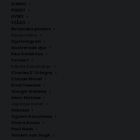
KLMNO
PQRST
Åmotfors
UVWX
Fr.
200.00
kr
YZÅÄÖ
Botaniska posters
Djurposters
Djurfotografi
Illustrerade djur
Fika Kollektion
Formel 1
Kända konstnärer
Charles D’ Orbigny
Claude Monet
Ernst Haeckel
Giorgio Gallesio
SNABB LEVERANS
Henri Matisse
1-2 arbetsdagar
Japansk konst
Hokusai
Ogawa Kazumasa
BILLIG FRAKT
Ohara Koson
39 kr i frakt inom Sverige
Paul Nash
Vincent van Gogh