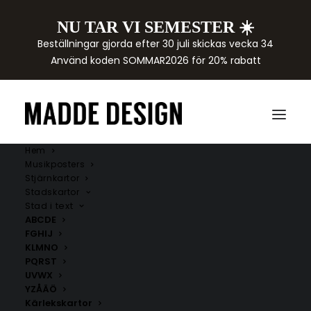
NU TAR VI SEMESTER ☀️
Beställningar gjorda efter 30 juli skickas vecka 34
Använd koden SOMMAR2026 för 20% rabatt
Hem
Musikposters
Stjärnkartor
Stadskartor
Stad i text
ABCDE
FGHIJ
KLMNO
PQRST
Eda kommun
UVWX
YZÅÄÖ
Här hittar du handritade kartor över städer i Eda
Kärlekskartor