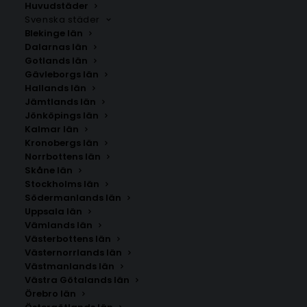
kommun. Om du inte hittar staden som du letar
Huvudstäder
Svenska städer
efter kan du
kontakta oss
.
Blekinge län
Dalarnas län
Gotlands län
Gävleborgs län
Hallands län
Jämtlands län
Jönköpings län
Kalmar län
Kronobergs län
Norrbottens län
Skåne län
Stockholms län
SÖK AFFISCHER
Södermanlands län
Uppsala län
Vämlands län
Sök
Västerbottens län
efter:
Västernorrlands län
Västmanlands län
Västra Götalands län
Örebro län