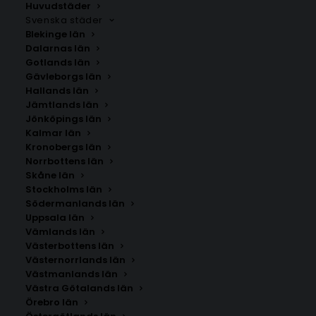
kommun. Om du inte hittar staden som du letar
Huvudstäder
Svenska städer
efter kan du
kontakta oss
.
Blekinge län
Dalarnas län
Gotlands län
Gävleborgs län
Hallands län
Jämtlands län
Jönköpings län
Kalmar län
Kronobergs län
Norrbottens län
Skåne län
Stockholms län
SÖK AFFISCHER
Södermanlands län
Uppsala län
Vämlands län
Sök
Västerbottens län
efter:
Västernorrlands län
Västmanlands län
Västra Götalands län
Örebro län