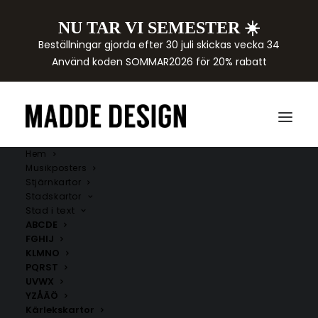
NU TAR VI SEMESTER ☀️
Beställningar gjorda efter 30 juli skickas vecka 34
Använd koden SOMMAR2026 för 20% rabatt
Hem
Musikposters
Stjärnkartor
Stadskartor
Stad i text
ABCDE
FGHIJ
KLMNO
PQRST
Tanums kommun
UVWX
YZÅÄÖ
Här hittar du handritade kartor över städer i Tanums
Kärlekskartor