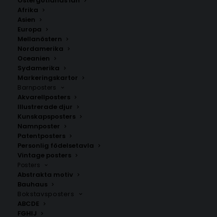
Östergötlands län
Afrika
Asien
Europa
Mellanöstern
Nordamerika
Oceanien
Sydamerika
Markeringskartor
Barnposters
Akvarellposters
Bullaren
Fjällbacka
Illustrerade djur
Fr.
200.00
kr
Fr.
200.00
kr
Kunskapsposters
Namnposter
Patentposters
Personlig födelsetavla
Vintage posters
Posters
Abstrakta motiv
Bauhaus
Bokstavsposters
ABCDE
FGHIJ