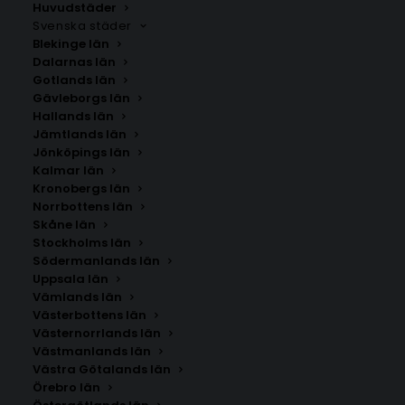
kommun. Om du inte hittar staden som du letar
Huvudstäder
Svenska städer
efter kan du
kontakta oss
.
Blekinge län
Dalarnas län
Gotlands län
Gävleborgs län
Hallands län
Jämtlands län
Jönköpings län
Kalmar län
Kronobergs län
Norrbottens län
Skåne län
Stockholms län
SÖK AFFISCHER
Södermanlands län
Uppsala län
Vämlands län
Sök
Västerbottens län
efter:
Västernorrlands län
Västmanlands län
Västra Götalands län
Örebro län