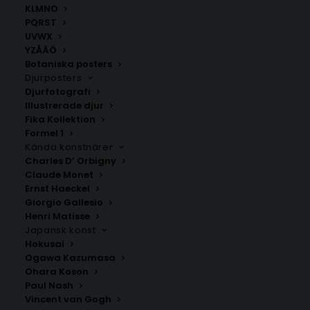
KLMNO
PQRST
Gerlesborg
Grebbestad
UVWX
Fr.
200.00
kr
Fr.
200.00
kr
YZÅÄÖ
Botaniska posters
Djurposters
Djurfotografi
Illustrerade djur
Fika Kollektion
Formel 1
Kända konstnärer
Charles D’ Orbigny
Claude Monet
Ernst Haeckel
Giorgio Gallesio
Henri Matisse
Hamburgsund
Havstenssund
Japansk konst
Fr.
200.00
kr
Fr.
200.00
kr
Hokusai
Ogawa Kazumasa
Ohara Koson
Paul Nash
Vincent van Gogh