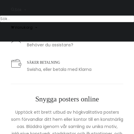
Sök
BILLIG FRAKT
39 kr i frakt inom Sverige
Varukorg
KUNDSERVICE
Behöver du assistans?
SÄKER BETALNING
Swisha, eller betala med Klarna
Snygga posters online
Upptäck ett brett utbud av högkvalitativa posters
som förvandlar ditt hem eller kontor till en konstnärlig
oas. Bläddra igenom vår samling av unika motiv,
inklusive konstverk, stadskartor och illustrationer, och