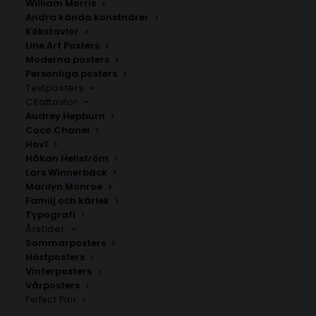
William Morris
Andra kända konstnärer
Kökstavlor
Line Art Posters
Moderna posters
Personliga posters
Textposters
Citattavlor
Lur
Tanums kommun
Audrey Hepburn
Fr.
200.00
kr
Fr.
200.00
kr
Coco Chanel
Hov1
Håkan Hellström
Lars Winnerbäck
Marilyn Monroe
Familj och kärlek
Typografi
Årstider
Sommarposters
Höstposters
Vinterposters
Vårposters
SNABB LEVERANS
Perfect Pair
1-2 arbetsdagar