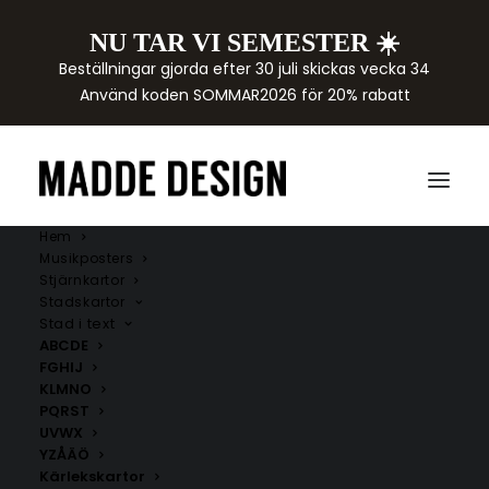
NU TAR VI SEMESTER ☀️
Beställningar gjorda efter 30 juli skickas vecka 34
Använd koden SOMMAR2026 för 20% rabatt
Hem
Musikposters
Stjärnkartor
Stadskartor
Stad i text
ABCDE
FGHIJ
KLMNO
PQRST
UVWX
ÅRE KOMMUN
YZÅÄÖ
Kärlekskartor