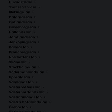
Huvudstäder
Svenska städer
Blekinge län
Dalarnas län
Gotlands län
Gävleborgs län
Hallands län
Jämtlands län
Jönköpings län
Kalmar län
Kronobergs län
Norrbottens län
Skåne län
Stockholms län
SÖK AFFISCHER
Södermanlands län
Uppsala län
Vämlands län
Sök
Västerbottens län
efter:
Västernorrlands län
Västmanlands län
Västra Götalands län
Örebro län