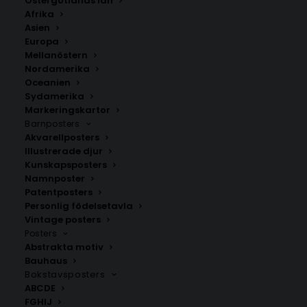
Östergötlands län
Afrika
Asien
Europa
Mellanöstern
Nordamerika
Oceanien
Sydamerika
Markeringskartor
Barnposters
Akvarellposters
Duved
Illustrerade djur
Fr.
200.00
kr
Kunskapsposters
Namnposter
Patentposters
Personlig födelsetavla
Vintage posters
Posters
Abstrakta motiv
Bauhaus
Bokstavsposters
ABCDE
FGHIJ