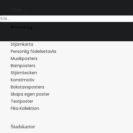
Sök
Varukorg
Populära kategorier
Stjärnkarta
Personlig födelsetavla
Musikposters
Barnposters
Stjärntecken
Konstmotiv
Bokstavsposters
Skapa egen poster
Textposter
Fika Kollektion
Stadskartor