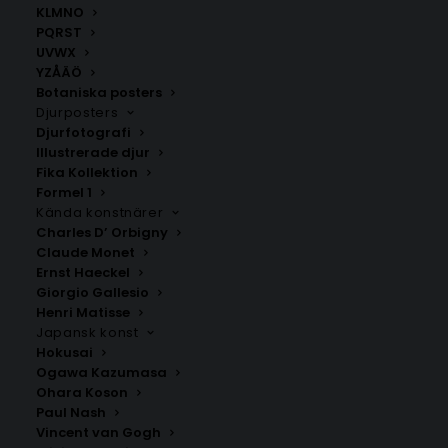
KLMNO
SNABB LEVERANS
PQRST
1-2 arbetsdagar
UVWX
YZÅÄÖ
Botaniska posters
BILLIG FRAKT
Djurposters
39 kr i frakt inom Sverige
Djurfotografi
Illustrerade djur
Fika Kollektion
KUNDSERVICE
Formel 1
Behöver du assistans?
Kända konstnärer
Charles D’ Orbigny
Claude Monet
SÄKER BETALNING
Ernst Haeckel
Swisha, eller betala med Klarna
Giorgio Gallesio
Henri Matisse
Japansk konst
Hokusai
Ogawa Kazumasa
Snygga posters online
Ohara Koson
Paul Nash
Upptäck ett brett utbud av högkvalitativa posters
Vincent van Gogh