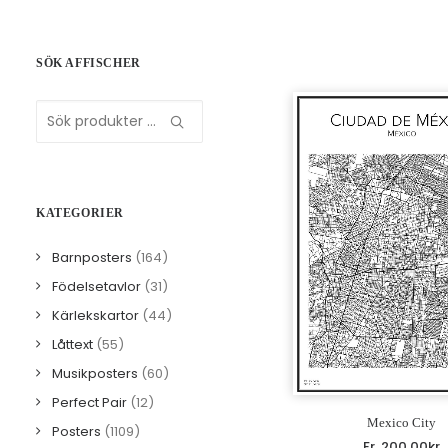
SÖK AFFISCHER
Sök
efter:
KATEGORIER
Barnposters
(164)
Födelsetavlor
(31)
Kärlekskartor
(44)
Låttext
(55)
Musikposters
(60)
Perfect Pair
(12)
Mexico City
Posters
(1109)
Fr.
200.00
kr