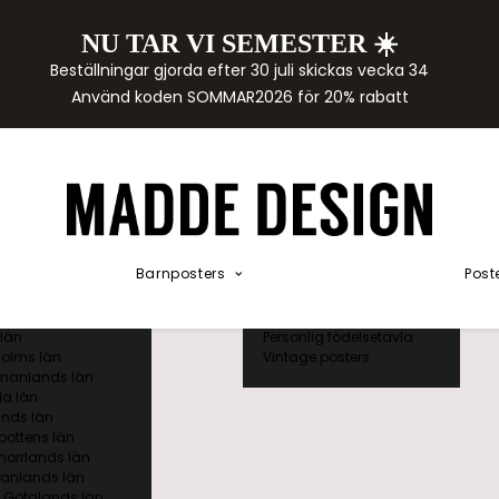
NU TAR VI SEMESTER ☀️
rtor
Beställningar gjorda efter 30 juli skickas vecka 34
der
Använd koden SOMMAR2026 för 20% rabatt
städer
ge län
as län
ds län
orgs län
ds län
ands län
Akvarellposters
ings län
Illustrerade djur
Barnposters
Post
 län
Kunskapsposters
ergs län
Namnposter
ttens län
Patentposters
län
Personlig födelsetavla
olms län
Vintage posters
manlands län
a län
nds län
bottens län
norrlands län
anlands län
 Götalands län