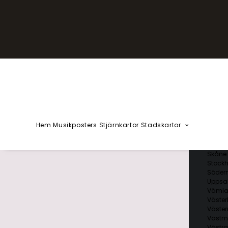
YZÅÄÖ
Kärlekska
Huvudstä
Svenska 
Blekin
Dalarn
Gotlan
Gävleb
Hallan
Jämtl
Jönköp
Hem
Musikposters
Stjärnkartor
Stadskartor
Kalmar
Kronob
Norrbo
Skåne 
Stockh
Söder
Uppsal
Vämla
Väster
Väster
Västm
Västra