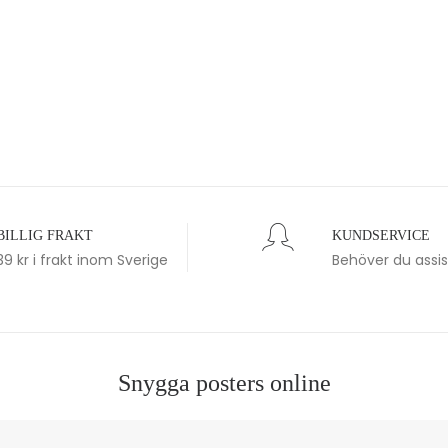
BILLIG FRAKT
KUNDSERVICE
39 kr i frakt inom Sverige
Behöver du assi
Snygga posters online
förvandlar ditt hem eller kontor till en konstnärlig oas. Bläddra 