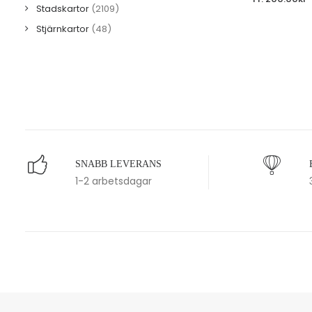
Stadskartor
(2109)
Stjärnkartor
(48)
SNABB LEVERANS
1-2 arbetsdagar
Upptäck ett brett utbud av högkvalitativa posters som 