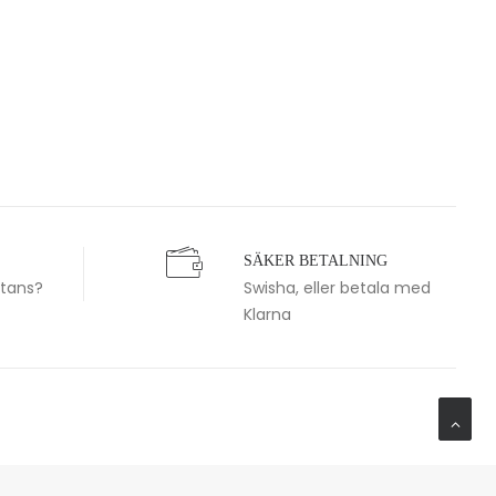
SÄKER BETALNING
stans?
Swisha, eller betala med
Klarna
igenom vår samling av unika motiv, inklusive konstverk,