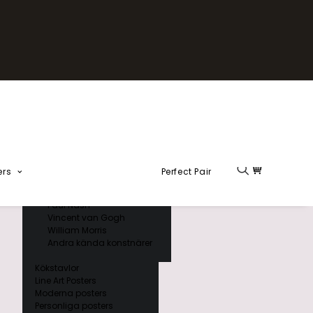
Fika Kollektion
Formel 1
Kända konstnärer
Charles D’ Orbigny
Claude Monet
Ernst Haeckel
Giorgio Gallesio
Henri Matisse
Japansk konst
Hokusai
Ogawa Kazumasa
ers
Perfect Pair
Ohara Koson
Paul Nash
Vincent van Gogh
William Morris
Andra kända konstnärer
Kökstavlor
Line Art Posters
Moderna posters
Personliga posters