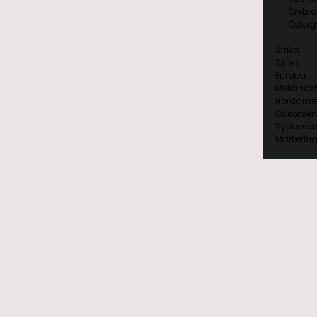
Örebro
Österg
Afrika
Asien
Europa
Mellanöst
Nordamer
Oceanien
Sydamer
Markering