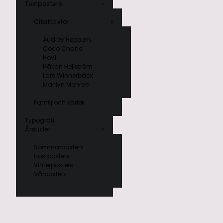
Textposters
Citattavlor
Audrey Hepburn
Coco Chanel
Hov1
Håkan Hellström
Lars Winnerbäck
Marilyn Monroe
Familj och kärlek
Typografi
Årstider
Sommarposters
Höstposters
Vinterposters
Vårposters