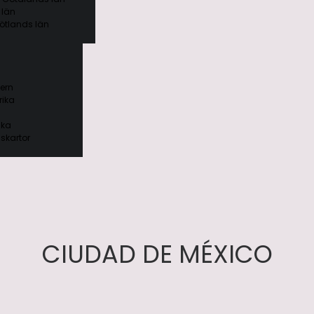
 län
ötlands län
ern
ika
ika
skartor
CIUDAD DE MÉXICO