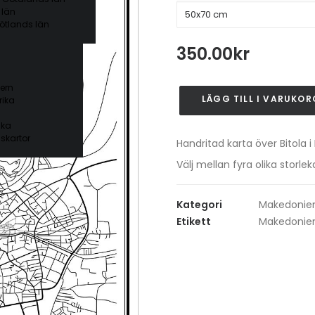
 län
ötlands län
350.00
kr
ern
LÄGG TILL I VARUKOR
ika
Bitola
mängd
ika
skartor
Handritad karta över Bitola i
Välj mellan fyra olika stor
Kategori
Makedonie
Etikett
Makedonie