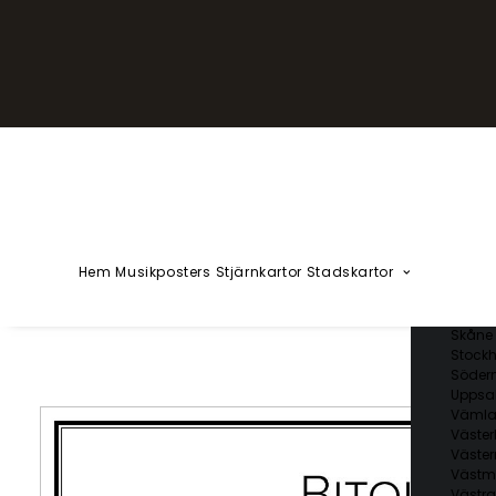
YZÅÄÖ
Kärlekska
Huvudstä
Svenska 
Blekin
Dalarn
Gotlan
Gävleb
Hallan
Jämtl
Jönköp
Hem
Musikposters
Stjärnkartor
Stadskartor
Kalmar
Kronob
Norrbo
Skåne 
Stockh
Söder
Uppsal
Vämla
Väster
Väster
Västm
Västra