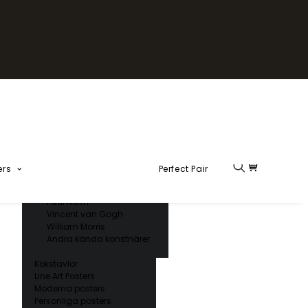
Fika Kollektion
Formel 1
Kända konstnärer
Charles D’ Orbigny
Claude Monet
Ernst Haeckel
Giorgio Gallesio
Henri Matisse
Japansk konst
Hokusai
Ogawa Kazumasa
ers
Perfect Pair
Ohara Koson
Paul Nash
Vincent van Gogh
William Morris
Andra kända konstnärer
Kökstavlor
Line Art Posters
Moderna posters
Personliga posters