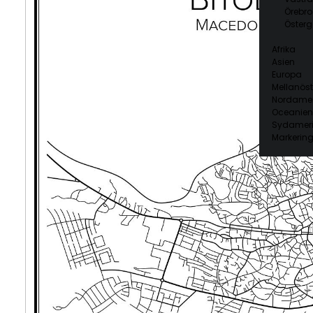
Örebro
Österg
Afrika
Asien
Europa
Mellanöst
Nordamer
Oceanien
Sydamer
Markering