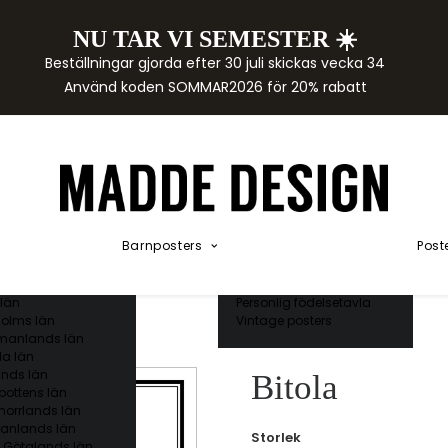
NU TAR VI SEMESTER ☀️
rtor
Beställningar gjorda efter 30 juli skickas vecka 34
der
Använd koden SOMMAR2026 för 20% rabatt
städer
ge län
as län
ds län
orgs län
ds län
ands län
Akvarellposters
ings län
Illustrerade djur
Barnposters
Post
 län
Kunskapsposters
ergs län
Namnposter
ttens län
Patentposters
län
Personlig födelsetavla
olms län
Vintage posters
manlands län
a län
nds län
Bitola
bottens län
norrlands län
anlands län
Storlek
 Götalands län