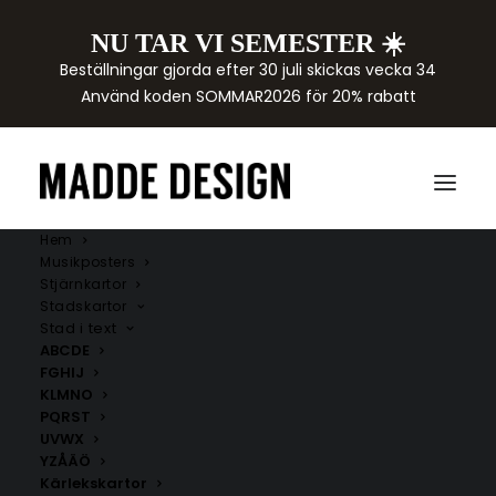
NU TAR VI SEMESTER ☀️
Beställningar gjorda efter 30 juli skickas vecka 34
Använd koden SOMMAR2026 för 20% rabatt
Hem
Musikposters
Stjärnkartor
Stadskartor
Stad i text
ABCDE
FGHIJ
KLMNO
PQRST
Makedonien
UVWX
YZÅÄÖ
Här hittar du handritade kartor över städer i
Kärlekskartor