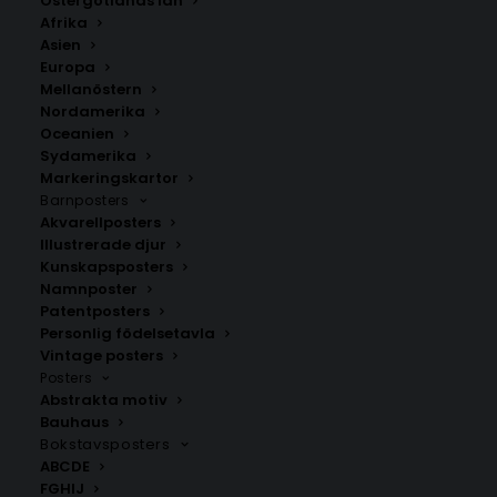
Östergötlands län
Afrika
Asien
Europa
Mellanöstern
Nordamerika
Oceanien
Sydamerika
Markeringskartor
Barnposters
Akvarellposters
Bitola
Kavadarci
Illustrerade djur
Fr.
200.00
kr
Fr.
200.00
kr
Kunskapsposters
Namnposter
Patentposters
Personlig födelsetavla
Vintage posters
Posters
Abstrakta motiv
Bauhaus
Bokstavsposters
ABCDE
FGHIJ