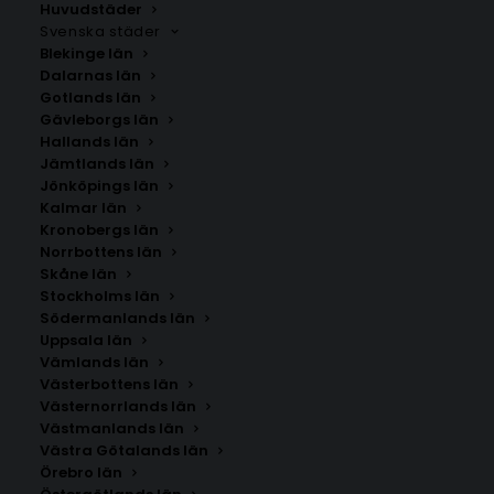
Makedonien. Om du inte hittar staden som du letar
Huvudstäder
Svenska städer
efter kan du
kontakta oss
.
Blekinge län
Dalarnas län
Gotlands län
Gävleborgs län
Hallands län
Jämtlands län
Jönköpings län
Kalmar län
Kronobergs län
Norrbottens län
Skåne län
Stockholms län
SÖK AFFISCHER
Södermanlands län
Uppsala län
Vämlands län
Sök
Västerbottens län
efter:
Västernorrlands län
Västmanlands län
Västra Götalands län
Örebro län