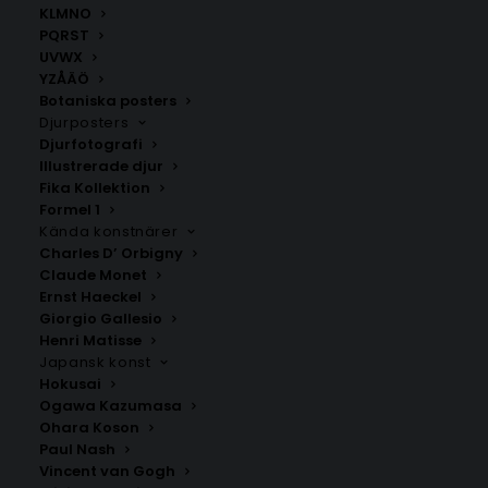
KLMNO
PQRST
Matejče
Ohrid
UVWX
Fr.
200.00
kr
Fr.
200.00
kr
YZÅÄÖ
Botaniska posters
Djurposters
Djurfotografi
Illustrerade djur
Fika Kollektion
Formel 1
Kända konstnärer
Charles D’ Orbigny
Claude Monet
Ernst Haeckel
Giorgio Gallesio
SNABB LEVERANS
Henri Matisse
1-2 arbetsdagar
Japansk konst
Hokusai
Ogawa Kazumasa
BILLIG FRAKT
Ohara Koson
39 kr i frakt inom Sverige
Paul Nash
Vincent van Gogh