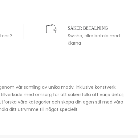
SÄKER BETALNING
stans?
Swisha, eller betala med
Klarna
igenom vår samling av unika motiv, inklusive konstverk,
h tillverkade med omsorg för att säkerställa att varje detalj
 Utforska våra kategorier och skapa din egen stil med våra
dla ditt utrymme till något speciellt.