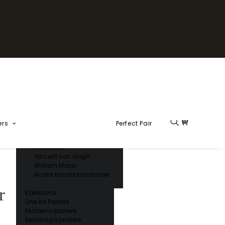
Fika Kollektion
Formel 1
Kända konstnärer
Charles D’ Orbigny
Claude Monet
Ernst Haeckel
Giorgio Gallesio
Henri Matisse
Japansk konst
Hokusai
Ogawa Kazumasa
ers
Perfect Pair
Ohara Koson
Paul Nash
Vincent van Gogh
William Morris
Andra kända konstnärer
r
Kökstavlor
Line Art Posters
Moderna posters
Personliga posters