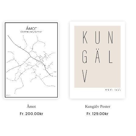
Åmot
Kungälv Poster
Fr.
200.00
kr
Fr.
129.00
kr