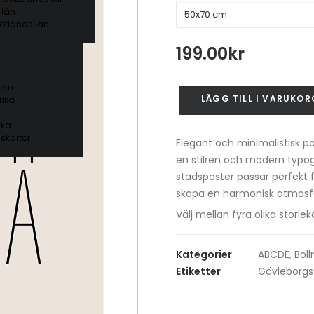
 län
ötlands län
199.00
kr
ern
LÄGG TILL I VARUKOR
ika
Bollnäs
Poster
ika
mängd
skartor
Elegant och minimalistisk p
en stilren och modern typog
stadsposter passar perfekt f
skapa en harmonisk atmosfär
Välj mellan fyra olika stor
Kategorier
ABCDE
,
Bol
Etiketter
Gävleborgs