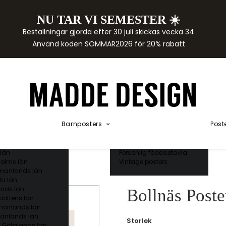
NU TAR VI SEMESTER ☀️
rtor
Beställningar gjorda efter 30 juli skickas vecka 34
der
Använd koden SOMMAR2026 för 20% rabatt
städer
ge län
as län
ds län
orgs län
ds län
ands län
Akvarellposters
ings län
Illustrerade djur
Barnposters
Post
 län
Kunskapsposters
ergs län
Namnposter
ttens län
Patentposters
län
Personlig födelsetavla
olms län
Vintage posters
manlands län
a län
nds län
Bollnäs Poste
bottens län
norrlands län
anlands län
Storlek
 Götalands län