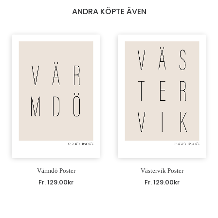
ANDRA KÖPTE ÄVEN
Värmdö Poster
Västervik Poster
Fr.
129.00
kr
Fr.
129.00
kr