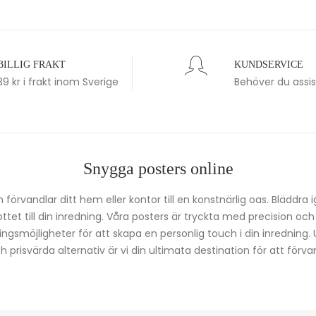
BILLIG FRAKT
KUNDSERVICE
39 kr i frakt inom Sverige
Behöver du assi
Snygga posters online
förvandlar ditt hem eller kontor till en konstnärlig oas. Bläddra 
kottet till din inredning. Våra posters är tryckta med precision oc
ingsmöjligheter för att skapa en personlig touch i din inredning.
prisvärda alternativ är vi din ultimata destination för att förvan