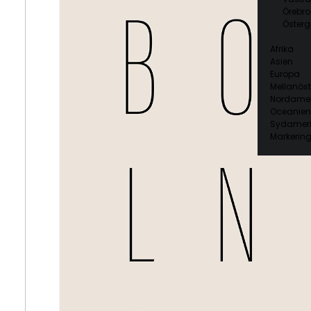
Örebro
Österg
Afrika
Asien
Europa
Mellanöst
Nordamer
Oceanien
Sydamer
Markering