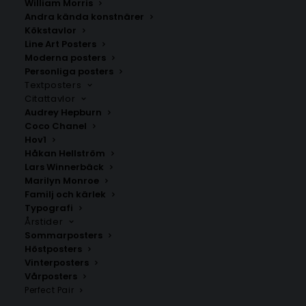
William Morris
Andra kända konstnärer
Kökstavlor
Line Art Posters
Moderna posters
Personliga posters
Textposters
Citattavlor
Audrey Hepburn
Coco Chanel
Hov1
Håkan Hellström
Christmas time Poster
Lars Winnerbäck – Att fånga en
Lars Winnerbäck
fjäril
Fr.
149.00
kr
Marilyn Monroe
Fr.
199.00
kr
Familj och kärlek
Typografi
Årstider
Sommarposters
Höstposters
Vinterposters
Vårposters
Perfect Pair