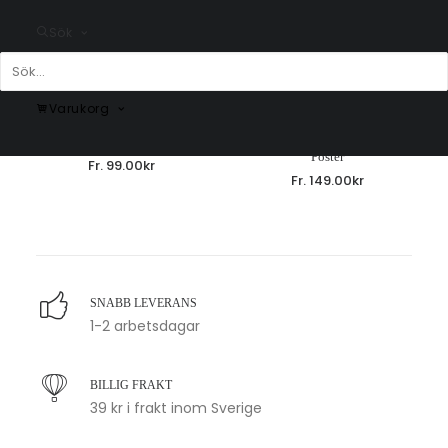
Sök
Varukorg
This Is My Happy Place Poster
Just be yourself – Taylor Swift
Poster
Fr.
99.00
kr
Fr.
149.00
kr
SNABB LEVERANS
1-2 arbetsdagar
BILLIG FRAKT
39 kr i frakt inom Sverige