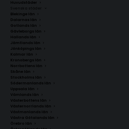
Huvudstäder
Svenska städer
Blekinge län
Dalarnas län
Gotlands län
Gävleborgs län
Hallands län
Jämtlands län
Jönköpings län
Kalmar län
Kronobergs län
Norrbottens län
Skåne län
Stockholms län
Södermanlands län
Uppsala län
Vämlands län
Dad Poster
Västerbottens län
Västernorrlands län
Västmanlands län
Storlek
Västra Götalands län
Örebro län