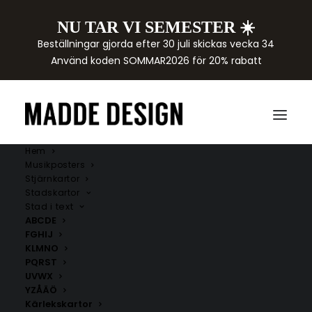
NU TAR VI SEMESTER ☀️
Beställningar gjorda efter 30 juli skickas vecka 34
Använd koden SOMMAR2026 för 20% rabatt
Hem
Musikposters
Stjärnkartor
Stadskartor
Stad i text
ABCDE
FGHIJ
KLMNO
PQRST
UVWX
YZÅÄÖ
Kärlekskartor