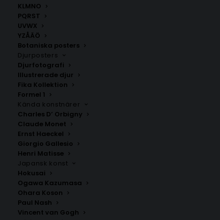
ANDRA KÖPTE ÄVEN
KLMNO
PQRST
UVWX
YZÅÄÖ
Botaniska posters
Djurposters
Djurfotografi
Illustrerade djur
Fika Kollektion
Formel 1
Kända konstnärer
Charles D’ Orbigny
Claude Monet
Ernst Haeckel
Giorgio Gallesio
Henri Matisse
The future belongs to your
Pappa Fotoposter
Japansk konst
imagination – Karl Lagerfeld
Fr.
199.00
kr
Poster
Hokusai
Fr.
149.00
kr
Ogawa Kazumasa
Ohara Koson
Paul Nash
Vincent van Gogh