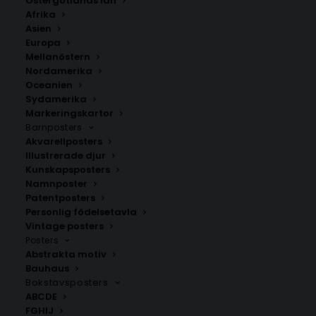
Östergötlands län
Afrika
Asien
Europa
Mellanöstern
Nordamerika
Oceanien
Sydamerika
Markeringskartor
Barnposters
Akvarellposters
Familjeposter – årtal
Bröllopsposter
Illustrerade djur
Fr.
159.00
kr
Fr.
159.00
kr
Kunskapsposters
Namnposter
Patentposters
Personlig födelsetavla
Vintage posters
Posters
Abstrakta motiv
Bauhaus
Bokstavsposters
ABCDE
FGHIJ