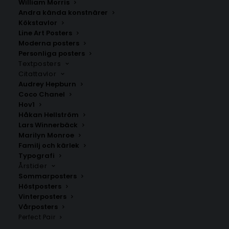
William Morris
Andra kända konstnärer
Kökstavlor
Line Art Posters
Moderna posters
Personliga posters
Textposters
Citattavlor
Audrey Hepburn
Du är världens bästa
Blomsterbukett Poster
mamma Poster
Coco Chanel
Fr.
149.00
kr
Hov1
Fr.
149.00
kr
Håkan Hellström
Lars Winnerbäck
Marilyn Monroe
Familj och kärlek
Typografi
Årstider
Sommarposters
Höstposters
Vinterposters
Vårposters
Perfect Pair