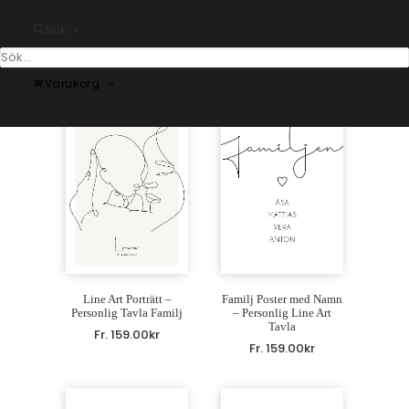
Dad Poster
Födelseposter –
Personlig Tavla med
Sök
Fr.
199.00
kr
Namn & Datum
Fr.
159.00
kr
Varukorg
Line Art Porträtt –
Familj Poster med Namn
Personlig Tavla Familj
– Personlig Line Art
Tavla
Fr.
159.00
kr
Fr.
159.00
kr