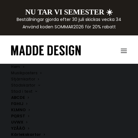
NU TAR VI SEMESTER ☀️
Beställningar gjorda efter 30 juli skickas vecka 34
Använd koden SOMMAR2026 för 20% rabatt
Hem
Musikposters
Stjärnkartor
Stadskartor
Stad i text
ABCDE
FGHIJ
KLMNO
PQRST
UVWX
FAMILJ
YZÅÄÖ
Kärlekskartor