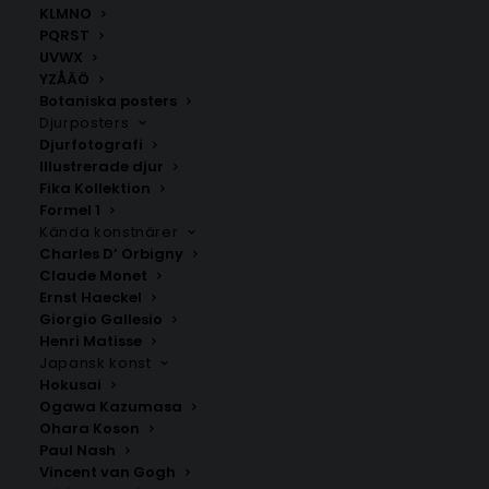
KLMNO
PQRST
MAMMA Poster
Best Mom Ever Poster
UVWX
Fr.
159.00
kr
Fr.
149.00
kr
YZÅÄÖ
Botaniska posters
Djurposters
Djurfotografi
Illustrerade djur
Fika Kollektion
Formel 1
Kända konstnärer
Charles D’ Orbigny
Claude Monet
Ernst Haeckel
Giorgio Gallesio
Henri Matisse
Världens bästa mamma
There’s no mom like my
Japansk konst
Poster
mom
Hokusai
Fr.
149.00
kr
Fr.
149.00
kr
Ogawa Kazumasa
Ohara Koson
Paul Nash
Vincent van Gogh