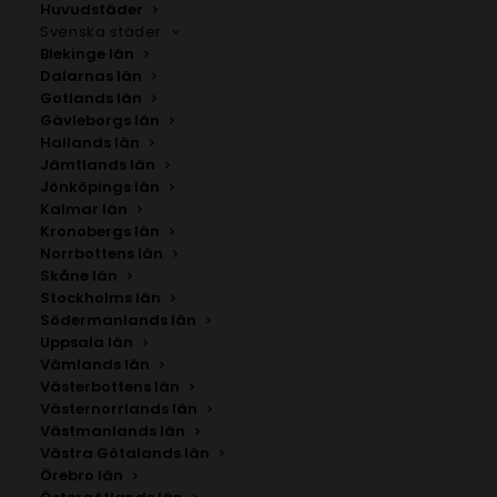
Huvudstäder
Svenska städer
Blekinge län
Dalarnas län
Gotlands län
Gävleborgs län
Hallands län
Jämtlands län
Jönköpings län
Kalmar län
Kronobergs län
Norrbottens län
Skåne län
Stockholms län
SÖK AFFISCHER
Södermanlands län
Uppsala län
Vämlands län
Sök
Västerbottens län
efter:
Västernorrlands län
Västmanlands län
Västra Götalands län
Örebro län