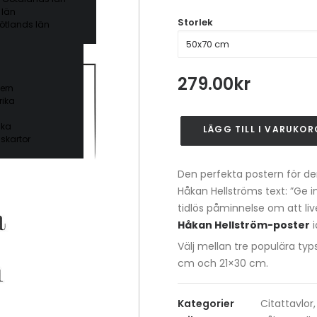
 län
Storlek
ötlands län
279.00
kr
ern
ika
ika
LÄGG TILL I VARUKOR
Ge
skartor
ingen
tid
Den perfekta postern för den
till
Håkan Hellströms text: ”Ge i
ånger
tidlös påminnelse om att live
-
Håkan Hellström-poster
i
Håkan
Hellström
Välj mellan tre populära ty
Poster
cm och 21×30 cm.
mängd
Kategorier
Citattavlor