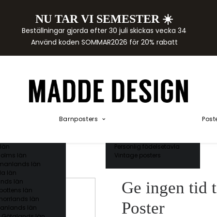
NU TAR VI SEMESTER ☀️
rtor
Beställningar gjorda efter 30 juli skickas vecka 34
der
Använd koden SOMMAR2026 för 20% rabatt
städer
ge län
as län
ds län
orgs län
ds län
ands län
Akvarellposters
ings län
Illustrerade djur
Barnposters
Post
 län
Kunskapsposters
ergs län
Namnposter
ttens län
Patentposters
län
Personlig födelsetavla
olms län
Vintage posters
manlands län
a län
nds län
Ge ingen tid 
bottens län
norrlands län
Poster
anlands län
 Götalands län