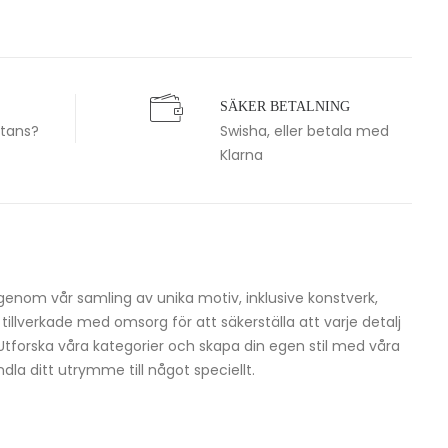
SÄKER BETALNING
stans?
Swisha, eller betala med
Klarna
igenom vår samling av unika motiv, inklusive konstverk,
h tillverkade med omsorg för att säkerställa att varje detalj
 Utforska våra kategorier och skapa din egen stil med våra
dla ditt utrymme till något speciellt.