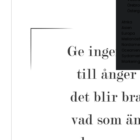
Örebro
Österg
Afrika
Asien
Europa
Mellanöst
Nordamer
Oceanien
Sydamer
Markering