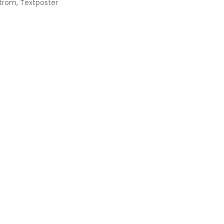
ström
,
Textposter