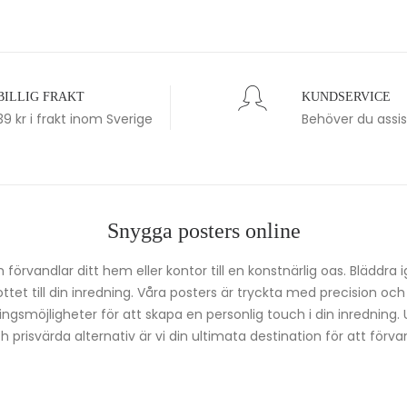
BILLIG FRAKT
KUNDSERVICE
39 kr i frakt inom Sverige
Behöver du assi
Snygga posters online
förvandlar ditt hem eller kontor till en konstnärlig oas. Bläddra 
kottet till din inredning. Våra posters är tryckta med precision oc
ingsmöjligheter för att skapa en personlig touch i din inredning.
prisvärda alternativ är vi din ultimata destination för att förvan