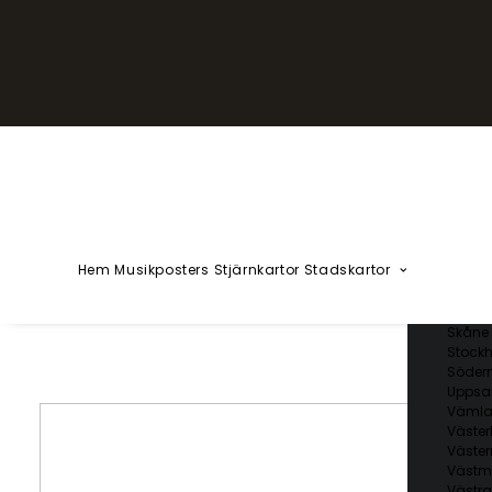
YZÅÄÖ
Kärlekska
Huvudstä
Svenska 
Blekin
Dalarn
Gotlan
Gävleb
Hallan
Jämtl
Jönköp
Hem
Musikposters
Stjärnkartor
Stadskartor
Kalmar
Kronob
Norrbo
Skåne 
Stockh
Söder
Uppsal
Vämla
Väster
Väster
Västm
Västra