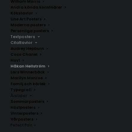
William Morris
Andra kända konstnärer
Kökstavlor
Line Art Posters
Moderna posters
Personliga posters
Textposters
Citattavlor
Audrey Hepburn
Coco Chanel
Hov1
Håkan Hellström
Håkan Hellström – Din
Håkan Hellström – Du är
Lars Winnerbäck
tid kommer Poster
snart där
Marilyn Monroe
Fr.
199.00
kr
Fr.
199.00
kr
Familj och kärlek
Typografi
Årstider
Sommarposters
Höstposters
Vinterposters
Vårposters
Perfect Pair