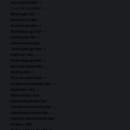
Huvudstäder
Svenska städer
Våra posters är tryckta på papper av hög kvalitet och
Blekinge län
passar perfekt för att skapa en personlig och
Dalarnas län
musikälskande inredning.
Gotlands län
Gävleborgs län
Hallands län
Jämtlands län
Jönköpings län
Kalmar län
Kronobergs län
Norrbottens län
Skåne län
Stockholms län
SÖK AFFISCHER
Södermanlands län
Uppsala län
Vämlands län
Sök
Västerbottens län
efter:
Västernorrlands län
Västmanlands län
Västra Götalands län
Örebro län