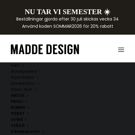
NU TAR VI SEMESTER ☀️
Beställningar gjorda efter 30 juli skickas vecka 34
Använd koden SOMMAR2026 för 20% rabatt
Hem
Musikposters
Stjärnkartor
Stadskartor
Stad i text
ABCDE
HÅKAN HELLSTRÖM
FGHIJ
KLMNO
PQRST
Köp stilrena
Håkan Hellström-posters
hos Madde
UVWX
Design med hans mest spelade låtar och ikoniska
YZÅÄÖ
citat.
Kärlekskartor