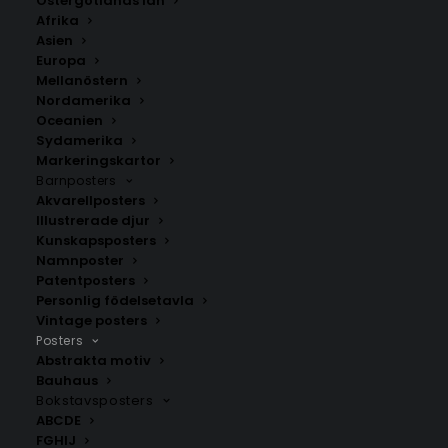
Östergötlands län
Afrika
Asien
Europa
Mellanöstern
Nordamerika
Oceanien
Sydamerika
Markeringskartor
Barnposters
Akvarellposters
Jag kommer älska dig
Det bästa inte hänt än –
när jorden gått under –
Håkan Hellström Poster
Illustrerade djur
Håkan Hellström Poster
Fr.
149.00
kr
Kunskapsposters
Fr.
149.00
kr
Namnposter
Patentposters
Personlig födelsetavla
Vintage posters
Posters
Abstrakta motiv
Bauhaus
Bokstavsposters
ABCDE
FGHIJ