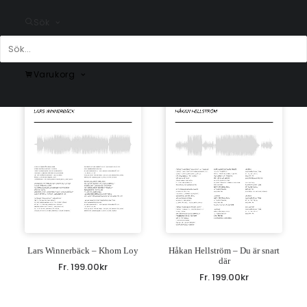
Ulrik Munther – C’est La Vie
Newkid – Du måste finnas
Sök
Fr.
199.00
kr
Fr.
199.00
kr
Varukorg
Lars Winnerbäck – Khom Loy
Håkan Hellström – Du är snart
där
Fr.
199.00
kr
Fr.
199.00
kr