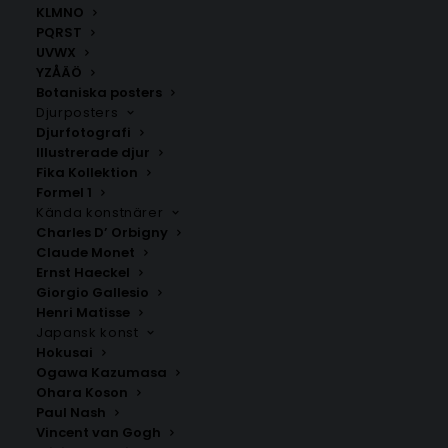
kontorsutrymmen. Det är en poster som inte bara
KLMNO
fångar ögat utan också väcker tankar och verkliga
PQRST
känslor.
UVWX
YZÅÄÖ
Du kan också skapa din egen poster HÄR.
Botaniska posters
Välj mellan fyra olika storlekar: 50×70 cm, 40×50 cm,
Djurposters
30×40 cm och 21×30 cm.
Djurfotografi
Illustrerade djur
Fika Kollektion
Låttext
,
Musikposters
Formel 1
Kända konstnärer
Charles D’ Orbigny
Claude Monet
ANDRA KÖPTE ÄVEN
Ernst Haeckel
Giorgio Gallesio
Henri Matisse
Japansk konst
Hokusai
Ogawa Kazumasa
Ohara Koson
Paul Nash
Vincent van Gogh