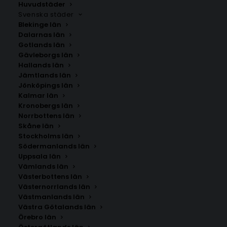
Huvudstäder
Svenska städer
Blekinge län
Dalarnas län
Gotlands län
Gävleborgs län
Hallands län
Jämtlands län
Jönköpings län
Kalmar län
Kronobergs län
Norrbottens län
Skåne län
Stockholms län
Södermanlands län
Uppsala län
Vämlands län
Västerbottens län
Västernorrlands län
Västmanlands län
Västra Götalands län
Örebro län