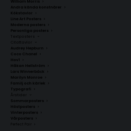
William Morris
Andra kända konstnärer
Kökstavlor
Line Art Posters
Moderna posters
Personliga posters
Textposters
Thomas Stenström – Andas in
Sarah Dawn Finer –
andas ut
Kärleksvisan
Citattavlor
Fr.
199.00
kr
Fr.
199.00
kr
Audrey Hepburn
Coco Chanel
Hov1
Håkan Hellström
Lars Winnerbäck
Marilyn Monroe
Familj och kärlek
Typografi
Årstider
Sommarposters
Höstposters
Vinterposters
Vårposters
Perfect Pair