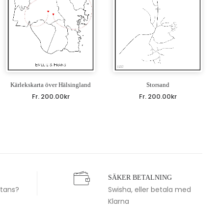
Kärlekskarta över Hälsingland
Storsand
Fr.
200.00
kr
Fr.
200.00
kr
SÄKER BETALNING
stans?
Swisha, eller betala med
Klarna