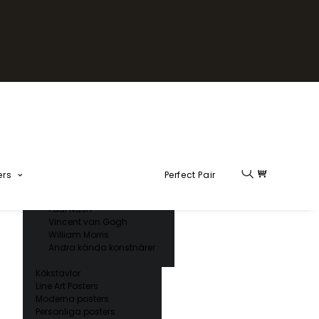
Fika Kollektion
Formel 1
Kända konstnärer
Charles D’ Orbigny
Claude Monet
Ernst Haeckel
Giorgio Gallesio
Henri Matisse
Japansk konst
Hokusai
Ogawa Kazumasa
ers
Perfect Pair
Ohara Koson
Paul Nash
Vincent van Gogh
William Morris
Andra kända konstnärer
Kökstavlor
Line Art Posters
Moderna posters
Personliga posters