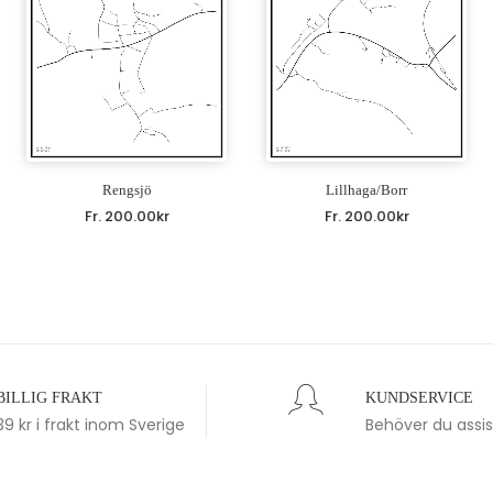
Rengsjö
Lillhaga/Borr
Fr.
200.00
kr
Fr.
200.00
kr
BILLIG FRAKT
KUNDSERVICE
39 kr i frakt inom Sverige
Behöver du assi