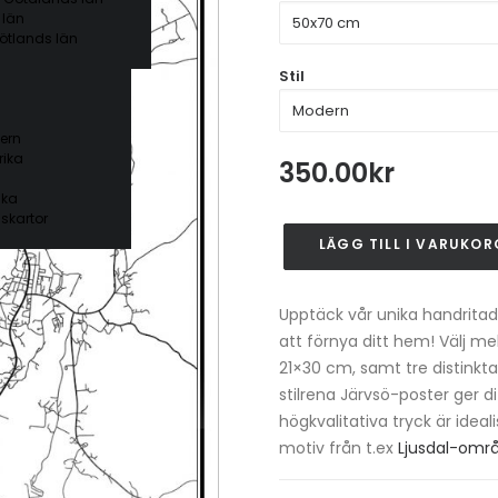
 län
ötlands län
Stil
ern
ika
350.00
kr
ika
skartor
LÄGG TILL I VARUKOR
Järvsö
mängd
Upptäck vår unika handritad
att förnya ditt hem! Välj m
21×30 cm, samt tre distinkta
stilrena Järvsö-poster ger 
högkvalitativa tryck är idea
motiv från t.ex
Ljusdal-omr