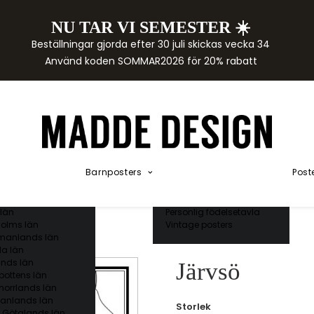
NU TAR VI SEMESTER ☀️
rtor
Beställningar gjorda efter 30 juli skickas vecka 34
der
Använd koden SOMMAR2026 för 20% rabatt
städer
ge län
as län
ds län
orgs län
ds län
ands län
Akvarellposters
ings län
Illustrerade djur
Barnposters
Post
 län
Kunskapsposters
ergs län
Namnposter
ttens län
Patentposters
län
Personlig födelsetavla
olms län
Vintage posters
manlands län
a län
nds län
Järvsö
bottens län
norrlands län
anlands län
Storlek
 Götalands län