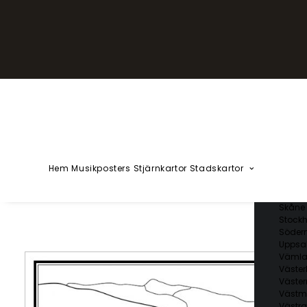
YZÅÄÖ
Kärlekska
Huvudstä
Svenska 
Blekin
Dalarn
Gotlan
Gävleb
Hallan
Jämtl
Jönköp
Hem
Musikposters
Stjärnkartor
Stadskartor
Kalmar
Kronob
Norrbo
Skåne 
Stockh
Söder
Uppsal
Vämla
Väster
Väster
Västm
Västra