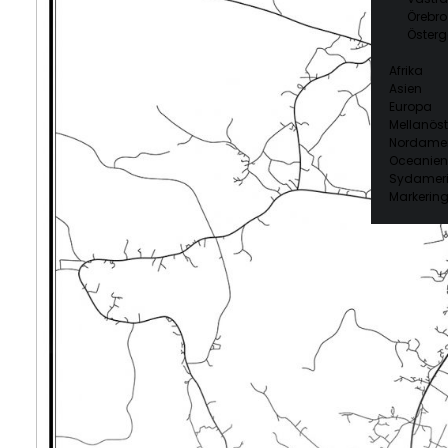
Örebro
Österg
Afrika
Asien
Europa
Mellanöst
Nordamer
Oceanien
Sydamer
Markering