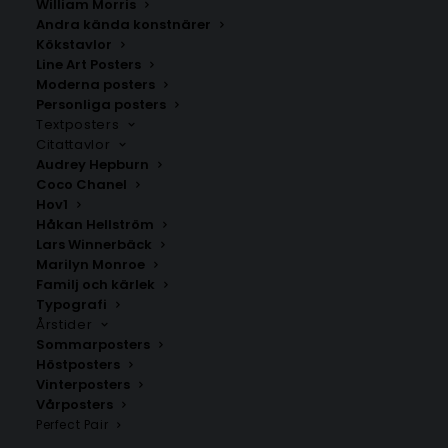
William Morris
Andra kända konstnärer
Kökstavlor
Line Art Posters
Moderna posters
Sparsör
Munkedal
Personliga posters
Fr.
200.00
kr
Fr.
200.00
kr
Textposters
Citattavlor
Audrey Hepburn
Coco Chanel
Hov1
Håkan Hellström
Lars Winnerbäck
Marilyn Monroe
Familj och kärlek
Typografi
Årstider
Sommarposters
Höstposters
Vinterposters
Vårposters
Perfect Pair
Åsarp
Lidköping
Fr.
200.00
kr
Fr.
200.00
kr