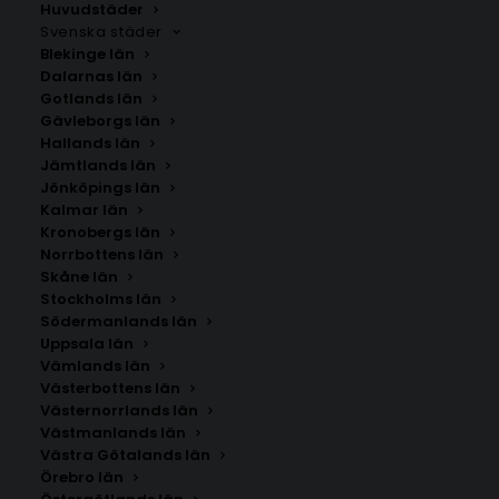
Huvudstäder
Svenska städer
Blekinge län
Dalarnas län
Gotlands län
Gävleborgs län
Hallands län
Jämtlands län
Jönköpings län
Kalmar län
Kronobergs län
Norrbottens län
Skåne län
Stockholms län
Södermanlands län
Uppsala län
Vämlands län
Kungshamn
Västerbottens län
Västernorrlands län
Västmanlands län
Storlek
Västra Götalands län
Örebro län
Med