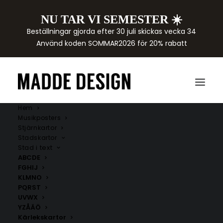
NU TAR VI SEMESTER ☀️
Beställningar gjorda efter 30 juli skickas vecka 34
Använd koden SOMMAR2026 för 20% rabatt
Hem
Musikposters
Stjärnkartor
Stadskartor
Stad i text
ABCDE
FGHIJ
KLMNO
PQRST
UVWX
YZÅÄÖ
Kärlekskartor