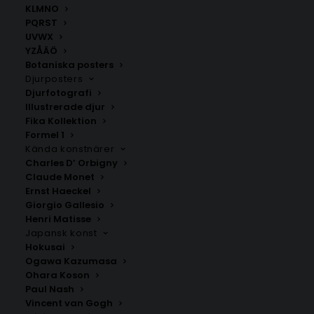
KLMNO
PQRST
UVWX
YZÅÄÖ
Botaniska posters
Djurposters
Djurfotografi
Illustrerade djur
Fika Kollektion
Formel 1
Kända konstnärer
Rörö
Kärna
Charles D’ Orbigny
Fr.
200.00
kr
Fr.
200.00
kr
Claude Monet
Ernst Haeckel
Giorgio Gallesio
Henri Matisse
Japansk konst
Hokusai
Ogawa Kazumasa
Ohara Koson
Paul Nash
Vincent van Gogh