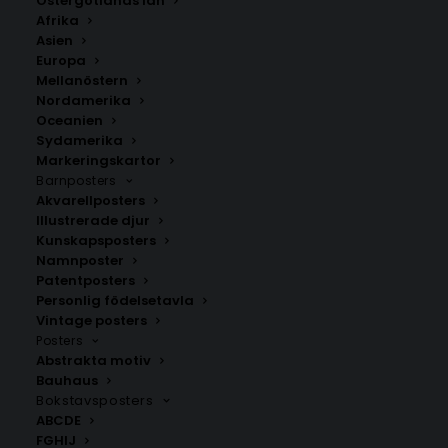
Östergötlands län
Smögen
Afrika
Asien
Europa
LÄGG TILL I VARUKORG
Mellanöstern
Nordamerika
Oceanien
Handritad karta över Smögen/Kungshamn i
Västra
Sydamerika
Markeringskartor
Götalands län
.
Barnposters
Välj mellan fyra olika storlekar: 50×70 cm, 40×50 cm,
Akvarellposters
30×40 cm och 21×30 cm.
Illustrerade djur
Kunskapsposters
Namnposter
Sotenäs kommun
,
Västra Götalands län
Patentposters
Personlig födelsetavla
Vintage posters
Posters
ANDRA KÖPTE ÄVEN
Abstrakta motiv
Bauhaus
Bokstavsposters
ABCDE
FGHIJ