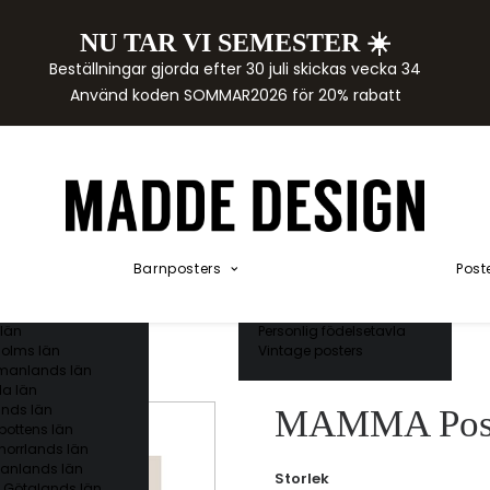
NU TAR VI SEMESTER ☀️
rtor
Beställningar gjorda efter 30 juli skickas vecka 34
der
Använd koden SOMMAR2026 för 20% rabatt
städer
ge län
as län
ds län
orgs län
ds län
ands län
Akvarellposters
ings län
Illustrerade djur
Barnposters
Post
 län
Kunskapsposters
ergs län
Namnposter
ttens län
Patentposters
län
Personlig födelsetavla
olms län
Vintage posters
manlands län
a län
nds län
MAMMA Pos
bottens län
norrlands län
anlands län
Storlek
 Götalands län