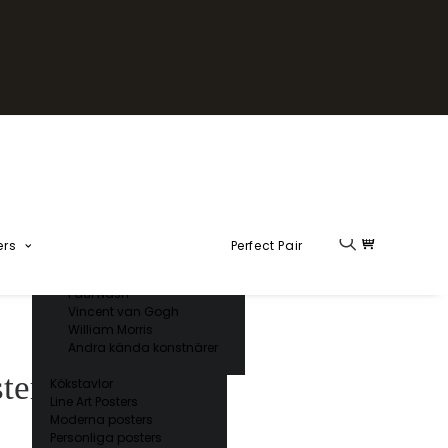
Fika Kollektion
Formel 1
Kända konstnärer
Charles D’ Orbigny
Claude Monet
Ernst Haeckel
Giorgio Gallesio
Henri Matisse
Japansk konst
Hokusai
Ogawa Kazumasa
ers
Perfect Pair
Ohara Koson
Paul Nash
Vincent van Gogh
William Morris
Andra kända konstnärer
ter
Kökstavlor
Line Art Posters
Moderna posters
Personliga posters