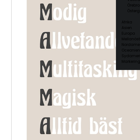
Örebro
Österg
Afrika
Asien
Europa
Mellanöst
Nordamer
Oceanien
Sydamer
Markering