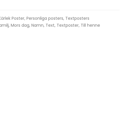
Kärlek Poster
,
Personliga posters
,
Textposters
amilj
,
Mors dag
,
Namn
,
Text
,
Textposter
,
Till henne