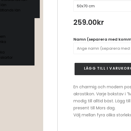
 län
ötlands län
259.00
kr
ern
Namn (separera med kom
ika
ika
skartor
LÄGG TILL I VARUKOR
MAMMA
Poster
mängd
En charmig och modern post
akrostikon. Varje bokstav i
modig till alltid bäst. Lägg 
present till Mors dag.
Välj mellan fyra olika stor