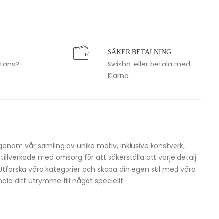
SÄKER BETALNING
stans?
Swisha, eller betala med
Klarna
igenom vår samling av unika motiv, inklusive konstverk,
h tillverkade med omsorg för att säkerställa att varje detalj
 Utforska våra kategorier och skapa din egen stil med våra
dla ditt utrymme till något speciellt.