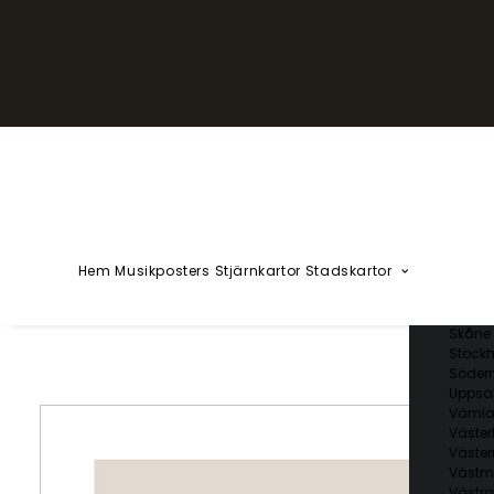
YZÅÄÖ
Kärlekska
Huvudstä
Svenska 
Blekin
Dalarn
Gotlan
Gävleb
Hallan
Jämtl
Jönköp
Hem
Musikposters
Stjärnkartor
Stadskartor
Kalmar
Kronob
Norrbo
Skåne 
Stockh
Söder
Uppsal
Vämla
Väster
Väster
Västm
Västra