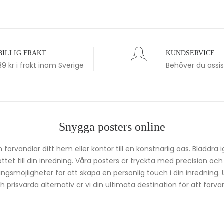
BILLIG FRAKT
KUNDSERVICE
39 kr i frakt inom Sverige
Behöver du assi
Snygga posters online
förvandlar ditt hem eller kontor till en konstnärlig oas. Bläddra 
kottet till din inredning. Våra posters är tryckta med precision oc
ingsmöjligheter för att skapa en personlig touch i din inredning.
prisvärda alternativ är vi din ultimata destination för att förvan