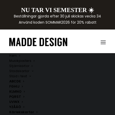
NU TAR VI SEMESTER ☀️
Beställningar gjorda efter 30 juli skickas vecka 34
Använd koden SOMMAR2026 för 20% rabatt
Hem
Musikposters
Stjärnkartor
Stadskartor
Stad i text
ABCDE
FGHIJ
KLMNO
PQRST
UVWX
YZÅÄÖ
Kärlekskartor