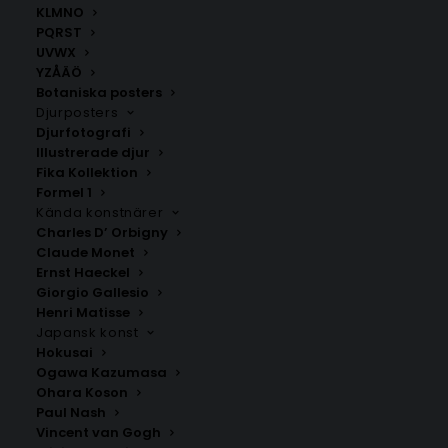
30×40 cm och 21×30 cm.
KLMNO
PQRST
UVWX
KLMNO
,
Motala kommun
,
Östergötlands län
,
Poster
YZÅÄÖ
stad i text
Botaniska posters
Djurposters
Djurfotografi
Illustrerade djur
ANDRA KÖPTE ÄVEN
Fika Kollektion
Formel 1
Kända konstnärer
Charles D’ Orbigny
Claude Monet
Ernst Haeckel
Giorgio Gallesio
Henri Matisse
Japansk konst
Hokusai
Ogawa Kazumasa
Ohara Koson
Paul Nash
Vincent van Gogh