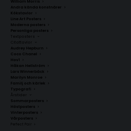
William Morris
Andra kända konstnärer
Grebo
Kärlekskarta över Östergötland
Kökstavlor
Fr.
200.00
kr
Fr.
200.00
kr
Line Art Posters
Moderna posters
Personliga posters
Textposters
Citattavlor
Audrey Hepburn
Coco Chanel
Hov1
Håkan Hellström
Lars Winnerbäck
Marilyn Monroe
Familj och kärlek
Typografi
Årstider
Sommarposters
Mantorp
Kalmar Poster
Höstposters
Fr.
200.00
kr
Fr.
129.00
kr
Vinterposters
Vårposters
Perfect Pair