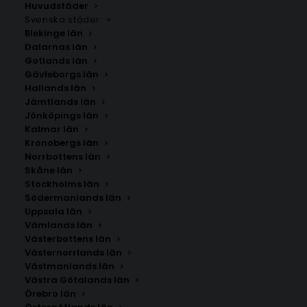
Huvudstäder
Svenska städer
Blekinge län
Dalarnas län
Gotlands län
Gävleborgs län
Hallands län
Jämtlands län
Jönköpings län
Kalmar län
Kronobergs län
Norrbottens län
Skåne län
Stockholms län
Södermanlands län
Uppsala län
Vämlands län
Västerbottens län
Västernorrlands län
Västmanlands län
Västra Götalands län
Örebro län