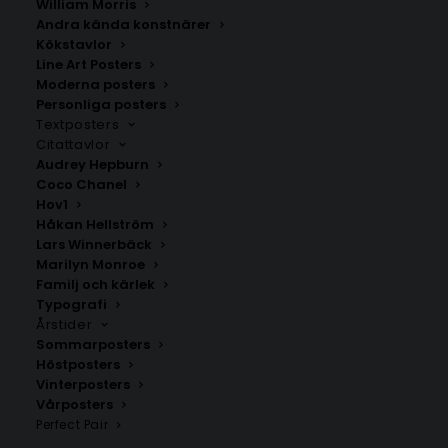
William Morris
Andra kända konstnärer
Kökstavlor
Lidköping Poster
Intakan
Line Art Posters
Fr.
129.00
kr
Fr.
200.00
kr
Moderna posters
Personliga posters
Textposters
Citattavlor
Audrey Hepburn
Coco Chanel
Hov1
Håkan Hellström
Lars Winnerbäck
Marilyn Monroe
Familj och kärlek
Typografi
Årstider
Sommarposters
Höstposters
Vinterposters
Borås
Kungshamn
Vårposters
Fr.
200.00
kr
Fr.
200.00
kr
Perfect Pair