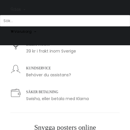
Sök
SNABB LEVERANS
1-2 arbetsdagar
Varukorg
BILLIG FRAKT
39 kr i frakt inom Sverige
KUNDSERVICE
Behöver du assistans?
SÄKER BETALNING
Swisha, eller betala med Klarna
Snygga posters online