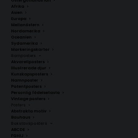
Östergötlands län
350.00
kr
Afrika
Asien
Europa
LÄGG TILL I VARUKORG
Mellanöstern
Nordamerika
Oceanien
Handritad karta över Olsfors i
Västergötland
.
Sydamerika
Välj mellan fyra olika storlekar: 50×70 cm, 40×50 cm,
Markeringskartor
Barnposters
30×40 cm och 21×30 cm.
Akvarellposters
Illustrerade djur
Bollebygds kommun
,
Västra Götalands län
Kunskapsposters
Namnposter
Patentposters
Personlig födelsetavla
ANDRA KÖPTE ÄVEN
Vintage posters
Posters
Abstrakta motiv
Bauhaus
Bokstavsposters
ABCDE
FGHIJ