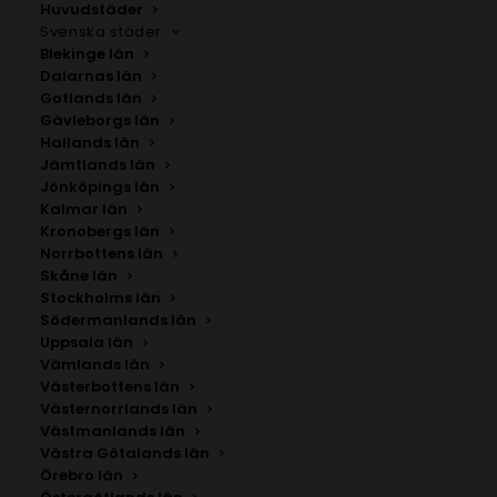
Huvudstäder
Svenska städer
Blekinge län
Dalarnas län
Gotlands län
Gävleborgs län
Hallands län
Jämtlands län
Jönköpings län
Kalmar län
Kronobergs län
Norrbottens län
Skåne län
Stockholms län
Södermanlands län
Uppsala län
Vämlands län
Olsfors
Västerbottens län
Västernorrlands län
Västmanlands län
Storlek
Västra Götalands län
Örebro län