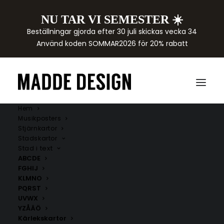
NU TAR VI SEMESTER ☀️
Beställningar gjorda efter 30 juli skickas vecka 34
Använd koden SOMMAR2026 för 20% rabatt
Hem
Musikposters
Stjärnkartor
Stadskartor
Stad i text
ABCDE
FGHIJ
KLMNO
PQRST
UVWX
YZÅÄÖ
Kärlekskartor