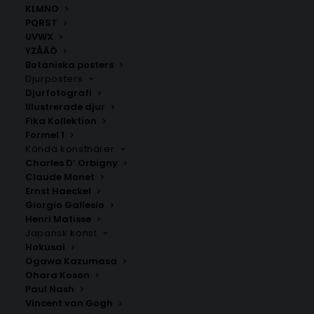
KLMNO
PQRST
UVWX
YZÅÄÖ
Botaniska posters
Djurposters
Djurfotografi
Illustrerade djur
Fika Kollektion
Moholm
Dannike
Formel 1
Fr.
200.00
kr
Fr.
200.00
kr
Kända konstnärer
Charles D’ Orbigny
Claude Monet
Ernst Haeckel
Giorgio Gallesio
Henri Matisse
Japansk konst
Hokusai
Ogawa Kazumasa
Ohara Koson
Paul Nash
Vincent van Gogh