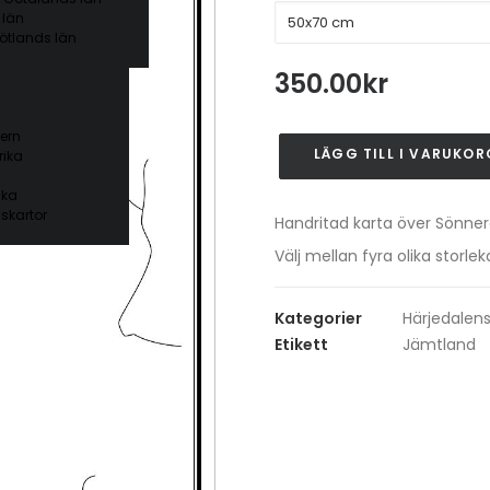
 län
ötlands län
350.00
kr
ern
LÄGG TILL I VARUKOR
ika
Sönneråser
mängd
ika
skartor
Handritad karta över Sönnera
Välj mellan fyra olika stor
Kategorier
Härjedale
Etikett
Jämtland