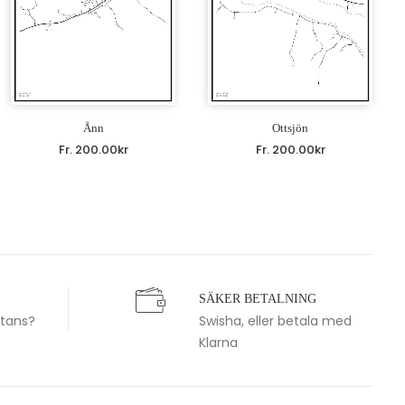
Ånn
Ottsjön
Fr.
200.00
kr
Fr.
200.00
kr
SÄKER BETALNING
stans?
Swisha, eller betala med
Klarna