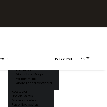
Fika Kollektion
Formel 1
Kända konstnärer
Charles D’ Orbigny
Claude Monet
Ernst Haeckel
Giorgio Gallesio
Henri Matisse
Japansk konst
Hokusai
Ogawa Kazumasa
ers
Perfect Pair
Ohara Koson
Paul Nash
Vincent van Gogh
William Morris
Andra kända konstnärer
Kökstavlor
Line Art Posters
Moderna posters
Personliga posters