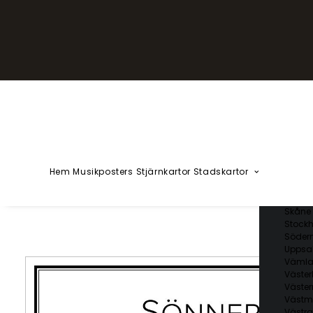
YZÅÄÖ
Kärlekska
Huvudstä
Svenska 
Blekin
Dalarn
Gotlan
Gävleb
Hallan
Jämtl
Jönköp
Hem
Musikposters
Stjärnkartor
Stadskartor
Kalmar
Kronob
Norrbo
Skåne 
Stockh
Söder
Uppsal
Vämla
Väster
Väster
Västm
Västra