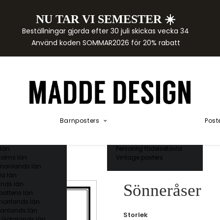
NU TAR VI SEMESTER ☀️
rtor
Beställningar gjorda efter 30 juli skickas vecka 34
der
Använd koden SOMMAR2026 för 20% rabatt
städer
ge län
as län
ds län
orgs län
ds län
ands län
Akvarellposters
ings län
Illustrerade djur
Barnposters
Post
 län
Kunskapsposters
ergs län
Namnposter
ttens län
Patentposters
län
Personlig födelsetavla
olms län
Vintage posters
manlands län
a län
nds län
Sönneråser
bottens län
norrlands län
anlands län
Storlek
 Götalands län