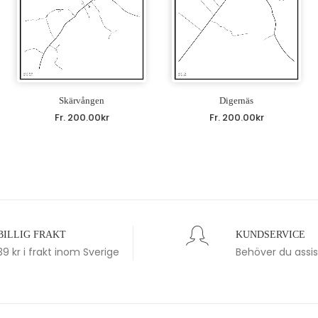
Skärvången
Digernäs
Fr.
200.00
kr
Fr.
200.00
kr
BILLIG FRAKT
KUNDSERVICE
39 kr i frakt inom Sverige
Behöver du assi