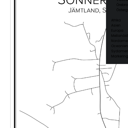
Örebro
Österg
Afrika
Asien
Europa
Mellanöst
Nordamer
Oceanien
Sydamer
Markering