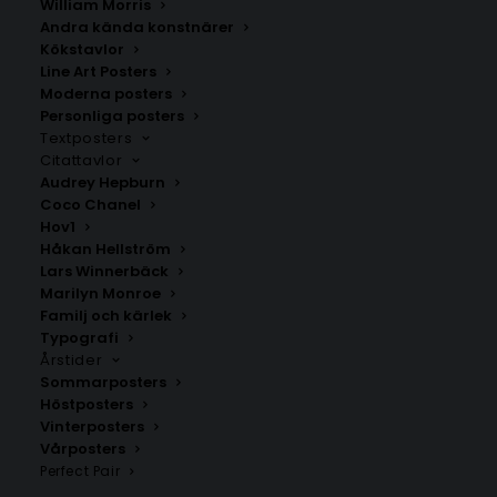
William Morris
Andra kända konstnärer
Kökstavlor
Line Art Posters
Moderna posters
Personliga posters
Textposters
Citattavlor
Hackås
Hammerdal
Audrey Hepburn
Fr.
200.00
kr
Fr.
200.00
kr
Coco Chanel
Hov1
Håkan Hellström
Lars Winnerbäck
Marilyn Monroe
Familj och kärlek
Typografi
Årstider
Sommarposters
Höstposters
Vinterposters
Vårposters
Perfect Pair
Handog
Hoting