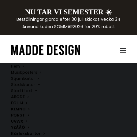
NU TAR VI SEMESTER ☀️
Beställningar gjorda efter 30 juli skickas vecka 34
Använd koden SOMMAR2026 för 20% rabatt
Hem
Musikposters
Stjärnkartor
Stadskartor
Stad i text
ABCDE
FGHIJ
KLMNO
PQRST
UVWX
JÄMTLAND
YZÅÄÖ
Kärlekskartor