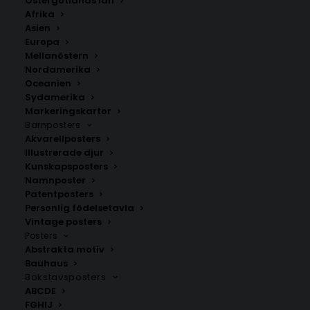
Östergötlands län
Afrika
Asien
Europa
Mellanöstern
Nordamerika
Oceanien
Sydamerika
Markeringskartor
Barnposters
Akvarellposters
Ammerön
Duved
Illustrerade djur
Fr.
200.00
kr
Fr.
200.00
kr
Kunskapsposters
Namnposter
Patentposters
Personlig födelsetavla
Vintage posters
Posters
Abstrakta motiv
Bauhaus
Bokstavsposters
ABCDE
FGHIJ