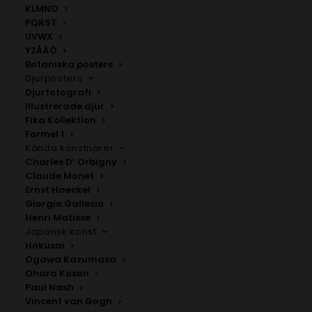
KLMNO
PQRST
Föllinge
Gremmelgård
UVWX
Fr.
200.00
kr
Fr.
200.00
kr
YZÅÄÖ
Botaniska posters
Djurposters
Djurfotografi
Illustrerade djur
Fika Kollektion
Formel 1
Kända konstnärer
Charles D’ Orbigny
Claude Monet
Ernst Haeckel
Giorgio Gallesio
Henri Matisse
Gräftåvallen
Gäddede
Japansk konst
Fr.
200.00
kr
Fr.
200.00
kr
Hokusai
Ogawa Kazumasa
Ohara Koson
Paul Nash
Vincent van Gogh