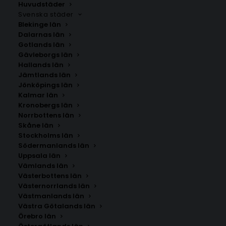
Huvudstäder
Svenska städer
Blekinge län
Dalarnas län
Gotlands län
Gävleborgs län
Hallands län
Jämtlands län
Jönköpings län
Kalmar län
Kronobergs län
Norrbottens län
Skåne län
Stockholms län
SÖK AFFISCHER
Södermanlands län
Uppsala län
Vämlands län
Sök
Västerbottens län
efter:
Västernorrlands län
Västmanlands län
Västra Götalands län
Örebro län