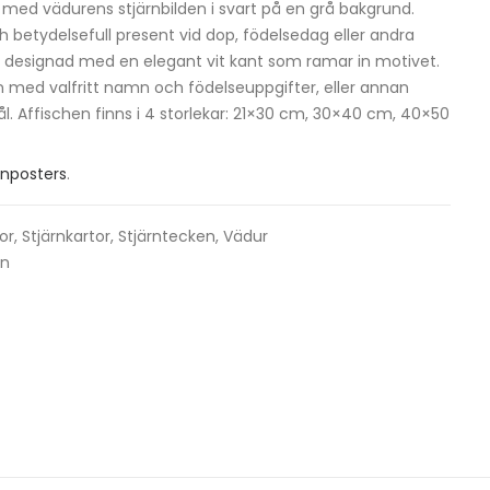
 med vädurens stjärnbilden i svart på en grå bakgrund.
 betydelsefull present vid dop, födelsedag eller andra
n är designad med en elegant vit kant som ramar in motivet.
med valfritt namn och födelseuppgifter, eller annan
l. Affischen finns i 4 storlekar: 21×30 cm, 30×40 cm, 40×50
enposters
.
or
,
Stjärnkartor
,
Stjärntecken
,
Vädur
en