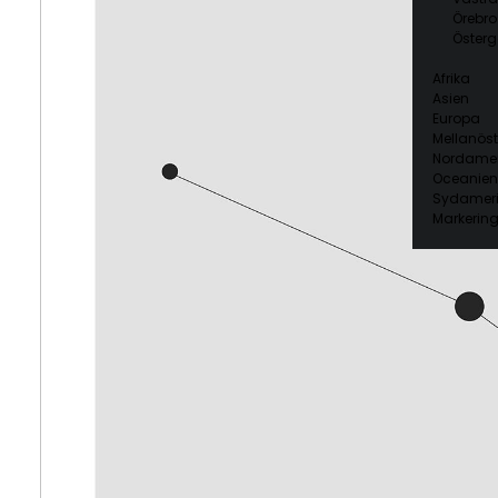
Örebro
Österg
Afrika
Asien
Europa
Mellanöst
Nordamer
Oceanien
Sydamer
Markering