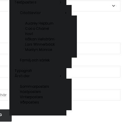
Textposters
Citattavlor
Audrey Hepburn
Coco Chanel
Hov1
Håkan Hellström
Lars Winnerbäck
Marilyn Monroe
Familj och kärlek
Typografi
Årstider
Sommarposters
Höstposters
Vinterposters
Vårposters
G