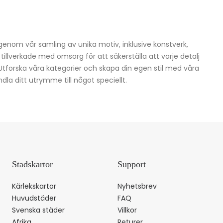
igenom vår samling av unika motiv, inklusive konstverk,
h tillverkade med omsorg för att säkerställa att varje detalj
 Utforska våra kategorier och skapa din egen stil med våra
dla ditt utrymme till något speciellt.
Stadskartor
Support
Kärlekskartor
Nyhetsbrev
Huvudstäder
FAQ
Svenska städer
Villkor
Afrika
Returer