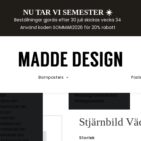
NU TAR VI SEMESTER ☀️
rtor
Beställningar gjorda efter 30 juli skickas vecka 34
der
Använd koden SOMMAR2026 för 20% rabatt
städer
ge län
as län
ds län
orgs län
ds län
ands län
Akvarellposters
ings län
Illustrerade djur
Barnposters
Post
 län
Kunskapsposters
ergs län
Namnposter
ttens län
Patentposters
län
Personlig födelsetavla
olms län
Vintage posters
manlands län
a län
nds län
Stjärnbild Va
bottens län
norrlands län
anlands län
Storlek
 Götalands län