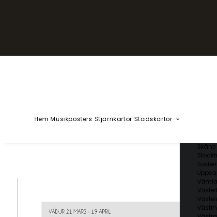
YZÅÄÖ
Kärlekska
Huvudstä
Svenska 
Blekin
Dalarn
Gotlan
Gävleb
Hallan
Jämtl
Jönköp
Hem
Musikposters
Stjärnkartor
Stadskartor
Kalmar
Kronob
Norrbo
Skåne 
Stockh
Söder
Uppsal
Vämla
Väster
Väster
Västm
Västra