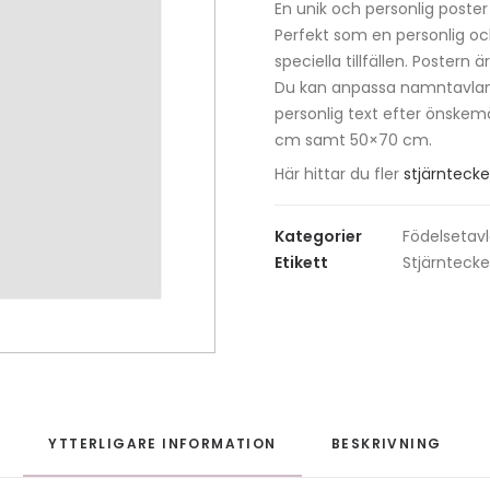
En unik och personlig poster
Namntavla
Perfekt som en personlig och
grå
speciella tillfällen. Poster
mängd
Du kan anpassa namntavlan 
personlig text efter önskemå
cm samt 50×70 cm.
Här hittar du fler
stjärnteck
Kategorier
Födelsetavl
Etikett
Stjärnteck
YTTERLIGARE INFORMATION
BESKRIVNING