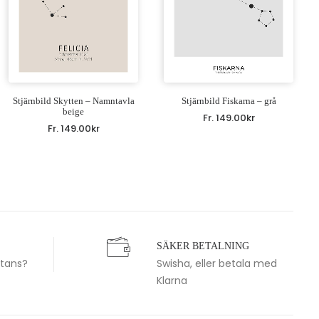
Stjärnbild Skytten – Namntavla
Stjärnbild Fiskarna – grå
beige
Fr.
149.00
kr
Fr.
149.00
kr
SÄKER BETALNING
stans?
Swisha, eller betala med
Klarna