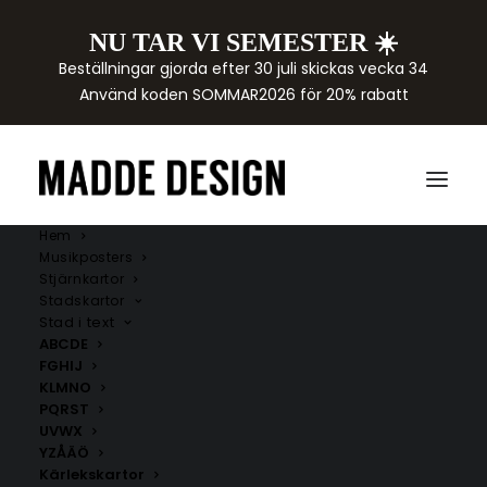
NU TAR VI SEMESTER ☀️
Beställningar gjorda efter 30 juli skickas vecka 34
Använd koden SOMMAR2026 för 20% rabatt
Hem
Musikposters
Stjärnkartor
Stadskartor
Stjärntecken
Stad i text
ABCDE
FGHIJ
Unika och personlig poster med stjärntecken i svart
KLMNO
på en grå eller beige bakgrund. Perfekt som en
PQRST
personlig och betydelsefull present vid dop,
UVWX
YZÅÄÖ
födelsedag eller andra speciella tillfällen.
Kärlekskartor
Postern är designad med en elegant vit kant som