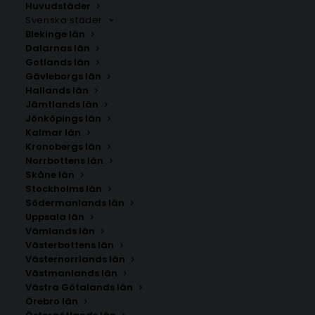
Huvudstäder
ramar in motivet.
Svenska städer
Du kan anpassa namntavlan med valfritt namn och
Blekinge län
födelseuppgifter, eller annan personlig text efter
Dalarnas län
Gotlands län
önskemål. Affischen finns i 4 storlekar: 21×30 cm,
Gävleborgs län
30×40 cm, 40×50 cm samt 50×70 cm.
Hallands län
Jämtlands län
Jönköpings län
Kalmar län
Kronobergs län
Norrbottens län
Skåne län
Stockholms län
SÖK AFFISCHER
Södermanlands län
Uppsala län
Vämlands län
Sök
Västerbottens län
efter:
Västernorrlands län
Västmanlands län
Västra Götalands län
Örebro län