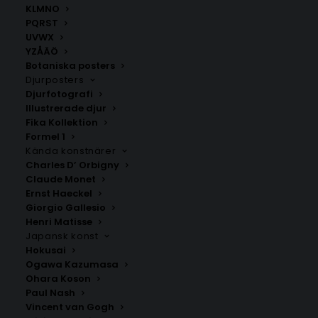
KLMNO
PQRST
Stjärnbild Väduren –
Stjärnbild Väduren –
UVWX
Namntavla grå
Namntavla beige
YZÅÄÖ
Fr.
149.00
kr
Fr.
149.00
kr
Botaniska posters
Djurposters
Djurfotografi
Illustrerade djur
Fika Kollektion
Formel 1
Kända konstnärer
Charles D’ Orbigny
Claude Monet
Ernst Haeckel
Giorgio Gallesio
Henri Matisse
Japansk konst
Stjärnbild Oxen – grå
Stjärnbild Oxen – beige
Hokusai
Fr.
149.00
kr
Fr.
149.00
kr
Ogawa Kazumasa
Ohara Koson
Paul Nash
Vincent van Gogh