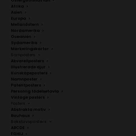
Östergötlands län
Afrika
Asien
Europa
Mellanöstern
Nordamerika
Oceanien
Sydamerika
Markeringskartor
Barnposters
Akvarellposters
Stjärnbild Väduren – grå
Stjärnbild Väduren –
beige
Illustrerade djur
Fr.
149.00
kr
Fr.
149.00
kr
Kunskapsposters
Namnposter
Patentposters
Personlig födelsetavla
Vintage posters
Posters
Abstrakta motiv
Bauhaus
Bokstavsposters
ABCDE
FGHIJ