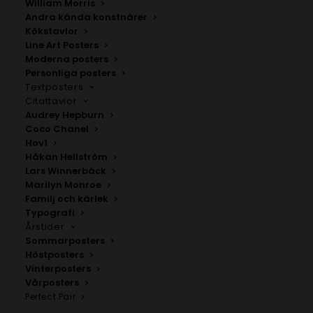
William Morris
Andra kända konstnärer
Kökstavlor
Line Art Posters
Moderna posters
Personliga posters
Textposters
Citattavlor
Audrey Hepburn
Stjärnbild Oxen –
Stjärnbild Oxen –
Coco Chanel
Namntavla grå
Namntavla beige
Hov1
Fr.
149.00
kr
Fr.
149.00
kr
Håkan Hellström
Lars Winnerbäck
Marilyn Monroe
Familj och kärlek
Typografi
Årstider
Sommarposters
Höstposters
Vinterposters
Vårposters
Perfect Pair