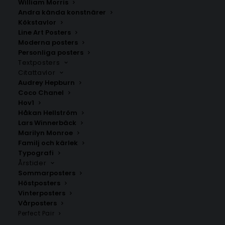
William Morris
Andra kända konstnärer
Kökstavlor
Line Art Posters
Linköping Poster
Ödeshög
Moderna posters
Personliga posters
Fr.
129.00
kr
Fr.
200.00
kr
Textposters
Citattavlor
Audrey Hepburn
Coco Chanel
Hov1
Håkan Hellström
Lars Winnerbäck
Marilyn Monroe
Familj och kärlek
Typografi
Årstider
Sommarposters
Höstposters
Vinterposters
Vårposters
Österbymo
Kisa
Perfect Pair
Fr.
200.00
kr
Fr.
200.00
kr