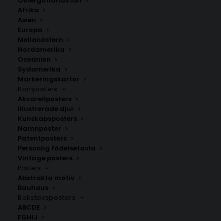
Östergötlands län
350.00
kr
Afrika
Asien
Europa
LÄGG TILL I VARUKORG
Mellanöstern
Nordamerika
Oceanien
Handritad karta över Vidingsjö i
Linköping
i
Sydamerika
Östergötlands län.
Markeringskartor
Barnposters
Välj mellan fyra olika storlekar: 50×70 cm, 40×50 cm,
Akvarellposters
30×40 cm och 21×30 cm.
Illustrerade djur
Kunskapsposters
Namnposter
Linköpings kommun
,
Östergötlands län
Patentposters
Personlig födelsetavla
Vintage posters
ANDRA KÖPTE ÄVEN
Posters
Abstrakta motiv
Bauhaus
Bokstavsposters
ABCDE
FGHIJ