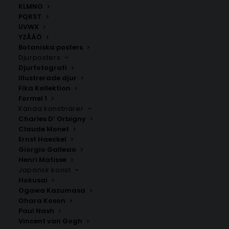
KLMNO
PQRST
UVWX
YZÅÄÖ
Botaniska posters
Djurposters
Djurfotografi
Illustrerade djur
Fika Kollektion
Formel 1
Norrköping
Väderstad
Kända konstnärer
Fr.
200.00
kr
Fr.
200.00
kr
Charles D’ Orbigny
Claude Monet
Ernst Haeckel
Giorgio Gallesio
Henri Matisse
Japansk konst
Hokusai
Ogawa Kazumasa
Ohara Koson
Paul Nash
Vincent van Gogh