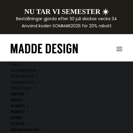
NU TAR VI SEMESTER ☀️
Beställningar gjorda efter 30 juli skickas vecka 34
Använd koden SOMMAR2026 för 20% rabatt
Hem
Musikposters
Stjärnkartor
Stadskartor
Stad i text
ABCDE
FGHIJ
KLMNO
PQRST
UVWX
YZÅÄÖ
Kärlekskartor