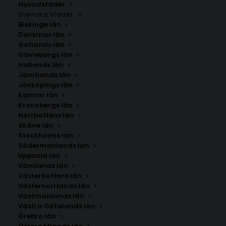
Huvudstäder
Svenska städer
Blekinge län
Dalarnas län
Gotlands län
Gävleborgs län
Hallands län
Jämtlands län
Jönköpings län
Kalmar län
Kronobergs län
Norrbottens län
Skåne län
Stockholms län
Södermanlands län
Uppsala län
Vämlands län
Vidingsjö
Västerbottens län
Västernorrlands län
Västmanlands län
Storlek
Västra Götalands län
Örebro län