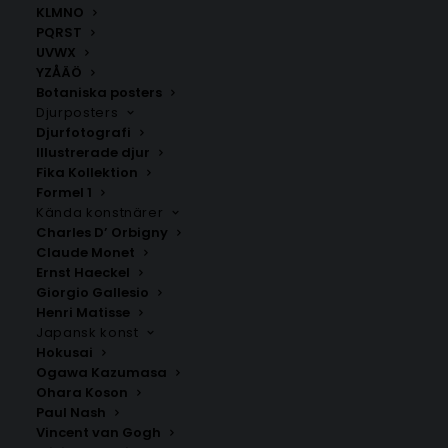
KLMNO
PQRST
UVWX
Hot Cocoa Poster
Pepparkakor Poster
YZÅÄÖ
Fr.
149.00
kr
Fr.
149.00
kr
Botaniska posters
Djurposters
Djurfotografi
Illustrerade djur
Fika Kollektion
Formel 1
Kända konstnärer
Charles D’ Orbigny
Claude Monet
Ernst Haeckel
Giorgio Gallesio
Henri Matisse
Japansk konst
Winter Cocktails Poster
Winter Coffee Flight
Hokusai
Kaffeposter
Fr.
149.00
kr
Ogawa Kazumasa
Fr.
149.00
kr
Ohara Koson
Paul Nash
Vincent van Gogh