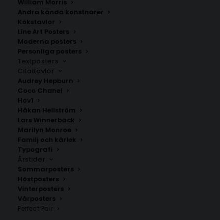
William Morris
Andra kända konstnärer
Kökstavlor
Line Art Posters
Moderna posters
Personliga posters
Textposters
Citattavlor
Audrey Hepburn
Coco Chanel
Fikon Poster – Pomona
Granatäpple Poster –
Hov1
Italiana
Pomona Italiana
Håkan Hellström
Fr.
99.00
kr
Fr.
99.00
kr
Lars Winnerbäck
Marilyn Monroe
Familj och kärlek
Typografi
Årstider
Sommarposters
Höstposters
Vinterposters
Vårposters
Perfect Pair