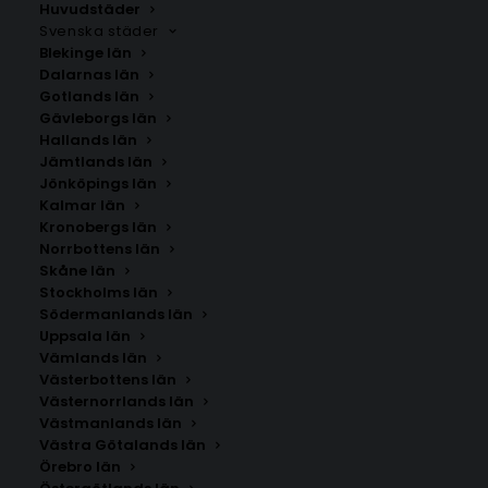
Huvudstäder
Perfekta för att skapa en varm och personlig
Svenska städer
atmosfär i ditt kök.
Blekinge län
Dalarnas län
Gotlands län
Gävleborgs län
Hallands län
Jämtlands län
Jönköpings län
Kalmar län
Kronobergs län
Norrbottens län
Skåne län
Stockholms län
SÖK AFFISCHER
Södermanlands län
Uppsala län
Vämlands län
Sök
Västerbottens län
efter:
Västernorrlands län
Västmanlands län
Västra Götalands län
Örebro län