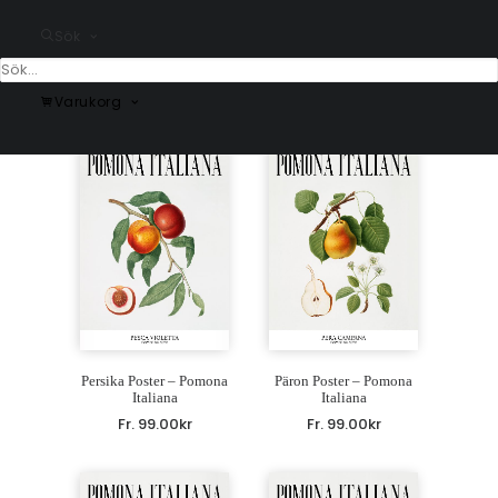
Sök
Gröna vindruvor Poster
Körsbär Poster –
– Pomona Italiana
Pomona Italiana
Fr.
99.00
kr
Fr.
99.00
kr
Varukorg
Persika Poster – Pomona
Päron Poster – Pomona
Italiana
Italiana
Fr.
99.00
kr
Fr.
99.00
kr