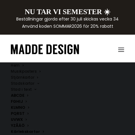
NU TAR VI SEMESTER ☀️
Beställningar gjorda efter 30 juli skickas vecka 34
Använd koden SOMMAR2026 för 20% rabatt
Hem
Musikposters
Stjärnkartor
Stadskartor
Stad i text
ABCDE
FGHIJ
KLMNO
Kökstavlor
PQRST
UVWX
YZÅÄÖ
Upptäck vårt utbud av kökstavlor med stilrena motiv,
Kärlekskartor
inspirerande citat och illustrationer.