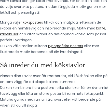
varm känsla och gör köket mer levande. För en stilren look kan
du välja svartvita posters, medan färgglada motiv ger en mer
lekfull och personlig stil.
Många väljer
köksposters
till kök och matplats eftersom de
skapar en hemtrevlig och inspirerande miljö. Motiv med
kaffe
,
kanelbullar
och citat skapar en avslappnad känsla som passar
perfekt i vardagen.
Du kan välja mellan stilrena
typografiska posters
eller mer
illustrerade motiv beroende på din inredningsstil.
Så inreder du med kökstavlor
Placera dina tavlor ovanför matbordet, vid köksbänken eller på
en tom vägg för att skapa balans i rummet.
Du kan kombinera flera posters i olika storlekar för en dynamisk
tavelvägg eller låta en större poster bli rummets fokuspunkt.
Matcha gärna med ramar i trä, svart eller vitt beroende på
vilken stil du vill skapa.