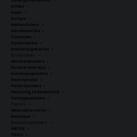
Östergötlands län
Afrika
Asien
Europa
Mellanöstern
Nordamerika
Oceanien
Sydamerika
Markeringskartor
Barnposters
Akvarellposters
Punschrulle Poster
Champagne on Two
Occasions – Coco
Illustrerade djur
Fr.
129.00
kr
Chanel Poster
Kunskapsposters
Fr.
149.00
kr
Namnposter
Patentposters
Personlig födelsetavla
Vintage posters
Posters
Abstrakta motiv
Bauhaus
Bokstavsposters
ABCDE
FGHIJ