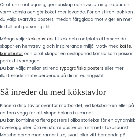
Citat om matlagning, gemenskap och livsnjutning skapar en
varm känsla och gör köket mer levande. För en stilren look kan
du välja svartvita posters, medan färgglada motiv ger en mer
lekfull och personlig stil.
Många väljer
köksposters
till kök och matplats eftersom de
skapar en hemtrevlig och inspirerande miljö. Motiv med
kaffe
,
kanelbullar
och citat skapar en avslappnad känsla som passar
perfekt i vardagen.
Du kan välja mellan stilrena
typografiska posters
eller mer
illustrerade motiv beroende på din inredningsstil.
Så inreder du med kökstavlor
Placera dina tavlor ovanför matbordet, vid köksbänken eller på
en tom vägg för att skapa balans i rummet.
Du kan kombinera flera posters i olika storlekar för en dynamisk
tavelvägg eller låta en större poster bli rummets fokuspunkt.
Matcha gärna med ramar i trä, svart eller vitt beroende på