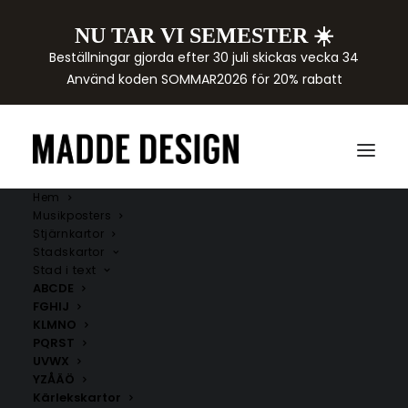
NU TAR VI SEMESTER ☀️
Beställningar gjorda efter 30 juli skickas vecka 34
Använd koden SOMMAR2026 för 20% rabatt
Hem
Musikposters
Stjärnkartor
Stadskartor
Stad i text
ABCDE
FGHIJ
KLMNO
Kökstavlor
PQRST
UVWX
YZÅÄÖ
Upptäck vårt utbud av kökstavlor med stilrena motiv,
Kärlekskartor
inspirerande citat och illustrationer.