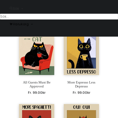
Croissant & kaffe Poster
Olivolja Poster
Sök
Fr.
99.00
kr
Fr.
99.00
kr
Varukorg
All Guests Must Be
More Espresso Less
Approved
Depresso
Fr.
99.00
kr
Fr.
99.00
kr