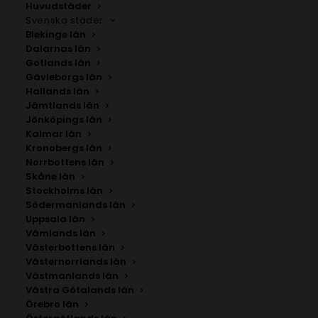
Huvudstäder
Perfekta för att skapa en varm och personlig
Svenska städer
atmosfär i ditt kök.
Blekinge län
Dalarnas län
Gotlands län
Gävleborgs län
Hallands län
Jämtlands län
Jönköpings län
Kalmar län
Kronobergs län
Norrbottens län
Skåne län
Stockholms län
SÖK AFFISCHER
Södermanlands län
Uppsala län
Vämlands län
Sök
Västerbottens län
efter:
Västernorrlands län
Västmanlands län
Västra Götalands län
Örebro län