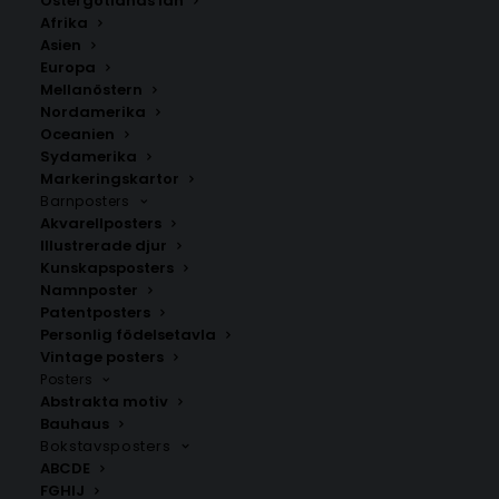
Östergötlands län
Afrika
Asien
Europa
Mellanöstern
Nordamerika
Oceanien
Sydamerika
Markeringskartor
Barnposters
Akvarellposters
Margarita Cocktail
Martini Cocktail Poster
Poster
Illustrerade djur
Fr.
99.00
kr
Fr.
99.00
kr
Kunskapsposters
Namnposter
Patentposters
Personlig födelsetavla
Vintage posters
Posters
Abstrakta motiv
Bauhaus
Bokstavsposters
ABCDE
FGHIJ