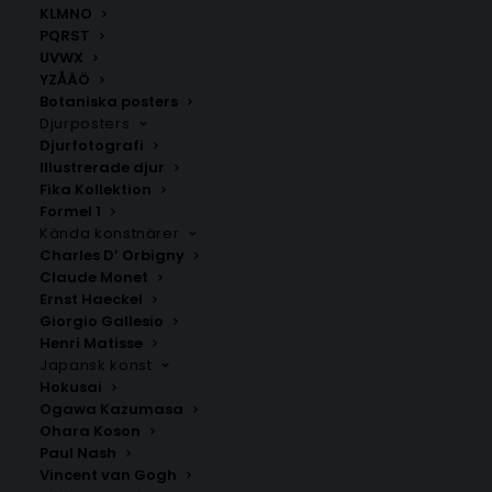
KLMNO
PQRST
Mimosa Cocktail Poster
Mojito Cocktail Poster
UVWX
YZÅÄÖ
Fr.
99.00
kr
Fr.
99.00
kr
Botaniska posters
Djurposters
Djurfotografi
Illustrerade djur
Fika Kollektion
Formel 1
Kända konstnärer
Charles D’ Orbigny
Claude Monet
Ernst Haeckel
Giorgio Gallesio
Henri Matisse
Japansk konst
Negroni Cocktail Poster
Old Fashioned Cocktail
Poster
Hokusai
Fr.
99.00
kr
Fr.
99.00
kr
Ogawa Kazumasa
Ohara Koson
Paul Nash
Vincent van Gogh