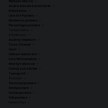
William Morris
Andra kända konstnärer
Kökstavlor
Line Art Posters
Moderna posters
Personliga posters
Textposters
Citattavlor
Audrey Hepburn
Strawberry Daiquiri
Whiskey Sour Cocktail
Coco Chanel
Cocktail Poster
Poster
Hov1
Fr.
99.00
kr
Fr.
99.00
kr
Håkan Hellström
Lars Winnerbäck
Marilyn Monroe
Familj och kärlek
Typografi
Årstider
Sommarposters
Höstposters
Vinterposters
Vårposters
Perfect Pair