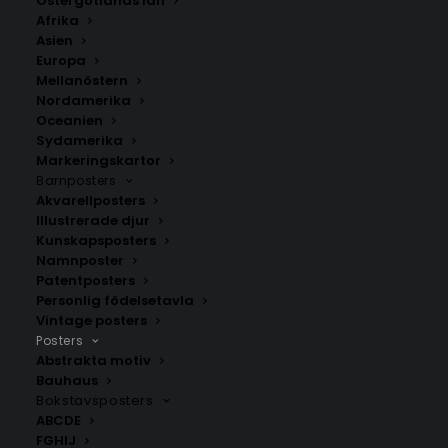
Östergötlands län
Afrika
Asien
Europa
Mellanöstern
Nordamerika
Oceanien
Sydamerika
Markeringskartor
Barnposters
Akvarellposters
Blooming hosta by
Blooming lotus flowers
Ohara Koson
by Ohara Koson
Illustrerade djur
Fr.
99.00
kr
Fr.
99.00
kr
Kunskapsposters
Namnposter
Patentposters
Personlig födelsetavla
Vintage posters
Posters
Abstrakta motiv
Bauhaus
Bokstavsposters
ABCDE
FGHIJ