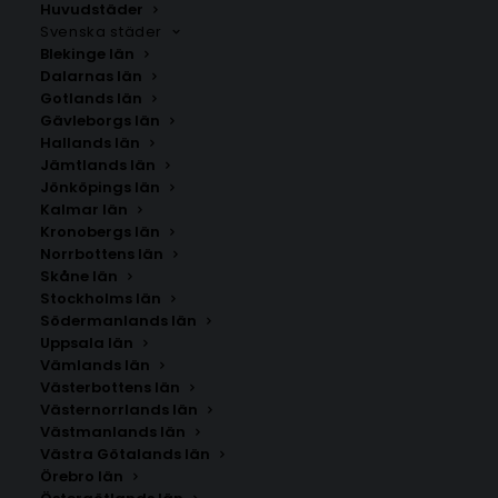
Huvudstäder
Upptäck posters inspirerade av traditionell japansk
Svenska städer
konst där balans, enkelhet och natur står i fokus.
Blekinge län
Perfekt för vardagsrum, sovrum eller i en personlig
Dalarnas län
Gotlands län
tavelvägg.
Gävleborgs län
Hallands län
Jämtlands län
Jönköpings län
Kalmar län
Kronobergs län
Norrbottens län
Skåne län
Stockholms län
SÖK AFFISCHER
Södermanlands län
Uppsala län
Vämlands län
Sök
Västerbottens län
efter:
Västernorrlands län
Västmanlands län
Västra Götalands län
Örebro län