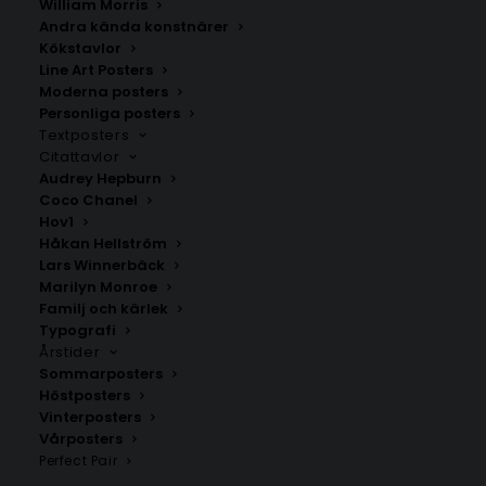
William Morris
Andra kända konstnärer
Kökstavlor
Line Art Posters
Moderna posters
Personliga posters
Textposters
Citattavlor
Audrey Hepburn
Coco Chanel
Pheasant on cherry
Water lily by Ohara
Hov1
blossom branch by
Koson
Håkan Hellström
Ohara Koson
Fr.
99.00
kr
Lars Winnerbäck
Fr.
99.00
kr
Marilyn Monroe
Familj och kärlek
Typografi
Årstider
Sommarposters
Höstposters
Vinterposters
Vårposters
Perfect Pair