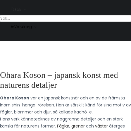
Sök
Plum Blossom and Full
Two peacocks on tree
Moon by Ohara Koson
branch by Ohara Koson
Varukorg
Fr.
99.00
kr
Fr.
99.00
kr
Ohara Koson – japansk konst med
naturens detaljer
Ohara Koson
var en japansk konstnär och en av de främsta
inom shin-hanga-rörelsen. Han är särskilt känd för sina motiv av
fåglar, blommor och djur, så kallade kachō-e.
Hans verk kännetecknas av noggranna detaljer och en stark
känsla för naturens former.
Fåglar
,
grenar
och
växter
återges