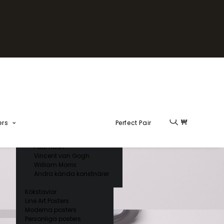
Fika Kollektion
Formel 1
Kända konstnärer
Charles D’ Orbigny
Claude Monet
Ernst Haeckel
Giorgio Gallesio
Henri Matisse
Japansk konst
Hokusai
Ogawa Kazumasa
ers
Perfect Pair
Ohara Koson
Paul Nash
Vincent van Gogh
William Morris
Andra kända konstnärer
Kökstavlor
Line Art Posters
Moderna posters
Personliga posters