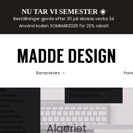
NU TAR VI SEMESTER ☀️
rtor
Beställningar gjorda efter 30 juli skickas vecka 34
der
Använd koden SOMMAR2026 för 20% rabatt
städer
ge län
as län
ds län
orgs län
ds län
ands län
Akvarellposters
ings län
Illustrerade djur
Barnposters
Post
 län
Kunskapsposters
ergs län
Namnposter
ttens län
Patentposters
län
Personlig födelsetavla
olms län
Vintage posters
manlands län
a län
nds län
bottens län
norrlands län
Algeriet
anlands län
 Götalands län