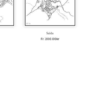
Saïda
Fr.
200.00
kr