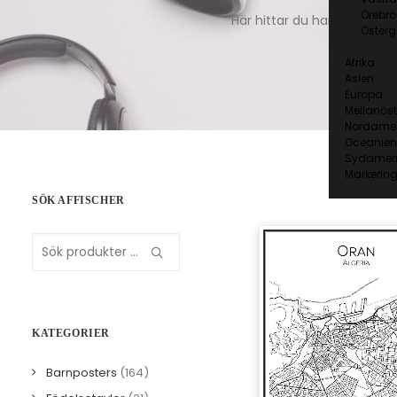
Örebro
Här hittar du handritade ka
Österg
Afrika
Asien
Europa
Mellanöst
Nordamer
Oceanien
Sydamer
Markering
SÖK AFFISCHER
Sök
efter:
KATEGORIER
Barnposters
(164)