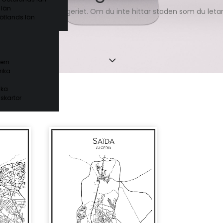
 län
rtor över städer i Algeriet. Om du inte hittar staden som du leta
ötlands län
ern
ika
ika
skartor