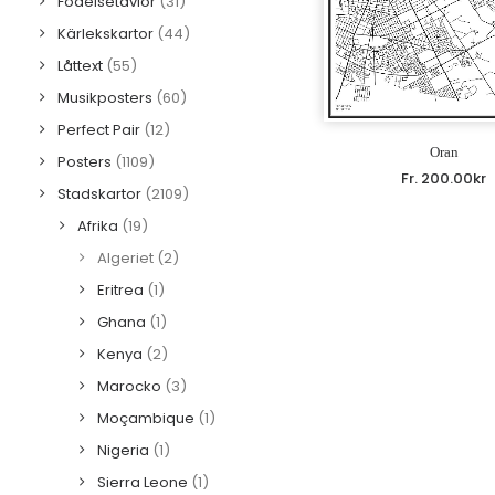
Födelsetavlor
(31)
Kärlekskartor
(44)
Låttext
(55)
Musikposters
(60)
Perfect Pair
(12)
Oran
Posters
(1109)
Fr.
200.00
kr
Stadskartor
(2109)
Afrika
(19)
Algeriet
(2)
Eritrea
(1)
Ghana
(1)
Kenya
(2)
Marocko
(3)
Moçambique
(1)
Nigeria
(1)
Sierra Leone
(1)