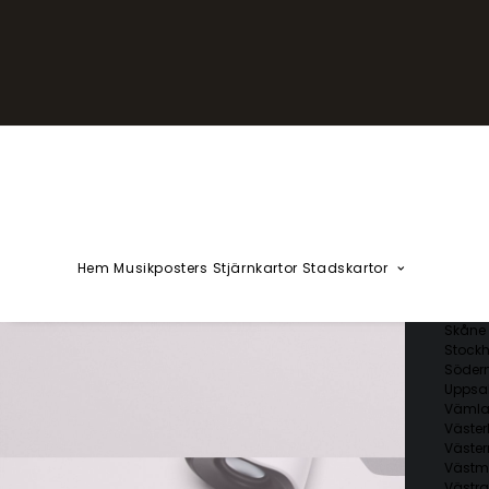
YZÅÄÖ
Kärlekska
Huvudstä
Svenska 
Blekin
Dalarn
Gotlan
Gävleb
Hallan
Jämtl
Jönköp
Hem
Musikposters
Stjärnkartor
Stadskartor
Kalmar
Kronob
Norrbo
Skåne 
Stockh
Söder
Uppsal
Vämla
Väster
Väster
Västm
Västra