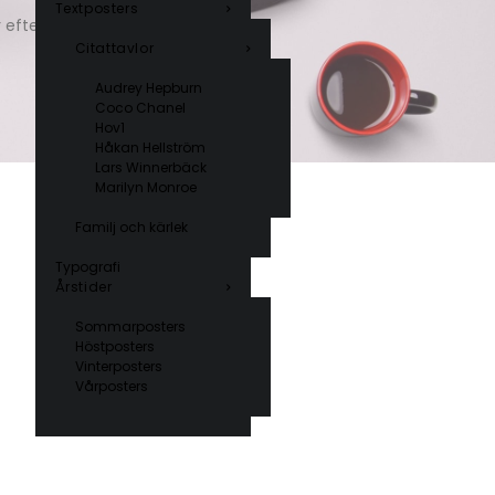
Textposters
r efter kan du
kontakta oss
.
Citattavlor
Audrey Hepburn
Coco Chanel
Hov1
Håkan Hellström
Lars Winnerbäck
Marilyn Monroe
Familj och kärlek
Typografi
Årstider
Sommarposters
Höstposters
Vinterposters
Vårposters