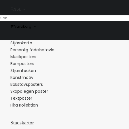
Sök
Varukorg
Populära kategorier
Stjärnkarta
Personlig födelsetavla
Musikposters
Barnposters
Stjärntecken
Konstmotiv
Bokstavsposters
Skapa egen poster
Textposter
Fika Kollektion
Stadskartor