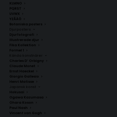
KLMNO
SNABB LEVERANS
PQRST
1-2 arbetsdagar
UVWX
YZÅÄÖ
Botaniska posters
BILLIG FRAKT
Djurposters
39 kr i frakt inom Sverige
Djurfotografi
Illustrerade djur
Fika Kollektion
KUNDSERVICE
Formel 1
Behöver du assistans?
Kända konstnärer
Charles D’ Orbigny
Claude Monet
SÄKER BETALNING
Ernst Haeckel
Swisha, eller betala med Klarna
Giorgio Gallesio
Henri Matisse
Japansk konst
Hokusai
Ogawa Kazumasa
Snygga posters online
Ohara Koson
Paul Nash
Upptäck ett brett utbud av högkvalitativa posters
Vincent van Gogh