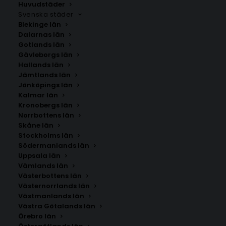
Om du inte hittar staden som du letar efter kan du
Huvudstäder
Svenska städer
kontakta oss
.
Blekinge län
Dalarnas län
Gotlands län
Gävleborgs län
Hallands län
Jämtlands län
Jönköpings län
Kalmar län
Kronobergs län
Norrbottens län
Skåne län
Stockholms län
SÖK AFFISCHER
Södermanlands län
Uppsala län
Vämlands län
Sök
Västerbottens län
efter:
Västernorrlands län
Västmanlands län
Västra Götalands län
Örebro län