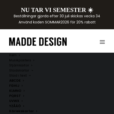
NU TAR VI SEMESTER ☀️
Beställningar gjorda efter 30 juli skickas vecka 34
Använd koden SOMMAR2026 för 20% rabatt
Hem
Musikposters
Stjärnkartor
Stadskartor
Stad i text
ABCDE
FGHIJ
KLMNO
PQRST
Nigeria
UVWX
YZÅÄÖ
Här hittar du handritade kartor över städer i Nigeria.
Kärlekskartor