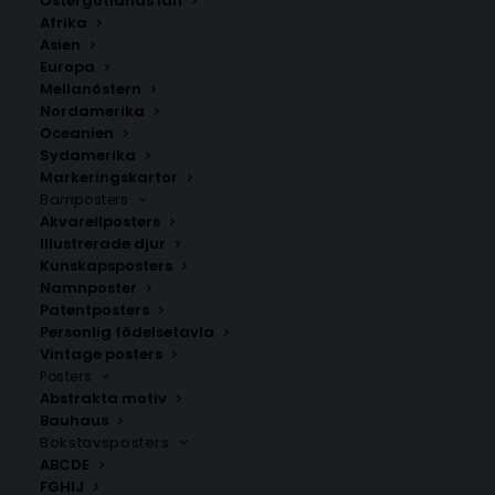
Östergötlands län
Afrika
Asien
Europa
Mellanöstern
Nordamerika
Oceanien
Sydamerika
Markeringskartor
Barnposters
Akvarellposters
Enugu
Illustrerade djur
Fr.
200.00
kr
Kunskapsposters
Namnposter
Patentposters
Personlig födelsetavla
Vintage posters
Posters
Abstrakta motiv
Bauhaus
Bokstavsposters
ABCDE
FGHIJ