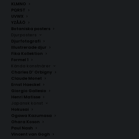
KLMNO
PQRST
Årjäng
Östervallskog
UVWX
Fr.
200.00
kr
Fr.
200.00
kr
YZÅÄÖ
Botaniska posters
Djurposters
Djurfotografi
Illustrerade djur
Fika Kollektion
Formel 1
Kända konstnärer
Charles D’ Orbigny
Claude Monet
Ernst Haeckel
Giorgio Gallesio
SNABB LEVERANS
Henri Matisse
1-2 arbetsdagar
Japansk konst
Hokusai
Ogawa Kazumasa
BILLIG FRAKT
Ohara Koson
39 kr i frakt inom Sverige
Paul Nash
Vincent van Gogh