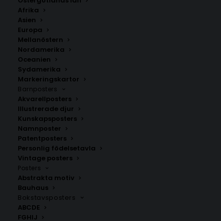
Östergötlands län
Afrika
Asien
Europa
Mellanöstern
Nordamerika
Oceanien
Sydamerika
Markeringskartor
Barnposters
Akvarellposters
Karlanda
Töcksfors
Illustrerade djur
Fr.
200.00
kr
Fr.
200.00
kr
Kunskapsposters
Namnposter
Patentposters
Personlig födelsetavla
Vintage posters
Posters
Abstrakta motiv
Bauhaus
Bokstavsposters
ABCDE
FGHIJ