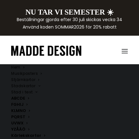
NU TAR VI SEMESTER ☀️
Beställningar gjorda efter 30 juli skickas vecka 34
Använd koden SOMMAR2026 för 20% rabatt
Hem
Musikposters
Stjärnkartor
Stadskartor
Stad i text
ABCDE
FGHIJ
KLMNO
PQRST
Årjängs kommun
UVWX
YZÅÄÖ
Här hittar du handritade kartor över städer i Årjängs
Kärlekskartor