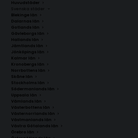
kommun. Om du inte hittar staden som du letar
Huvudstäder
Svenska städer
efter kan du
kontakta oss
.
Blekinge län
Dalarnas län
Gotlands län
Gävleborgs län
Hallands län
Jämtlands län
Jönköpings län
Kalmar län
Kronobergs län
Norrbottens län
Skåne län
Stockholms län
SÖK AFFISCHER
Södermanlands län
Uppsala län
Vämlands län
Sök
Västerbottens län
efter:
Västernorrlands län
Västmanlands län
Västra Götalands län
Örebro län