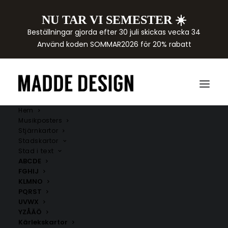
NU TAR VI SEMESTER ☀️
Beställningar gjorda efter 30 juli skickas vecka 34
Använd koden SOMMAR2026 för 20% rabatt
Hem
Musikposters
Stjärnkartor
Stadskartor
Stad i text
ABCDE
FGHIJ
KLMNO
PQRST
UVWX
YZÅÄÖ
Kärlekskartor