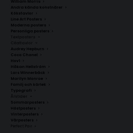
William Morris
Andra kända konstnärer
Kökstavlor
Jönköping Poster
Bondstorp
Line Art Posters
Fr.
129.00
kr
Fr.
200.00
kr
Moderna posters
Personliga posters
Textposters
Citattavlor
Audrey Hepburn
Coco Chanel
Hov1
Håkan Hellström
Lars Winnerbäck
Marilyn Monroe
Familj och kärlek
Typografi
Årstider
Sommarposters
Höstposters
Vinterposters
Värne
Bredaryd
Vårposters
Fr.
200.00
kr
Fr.
200.00
kr
Perfect Pair