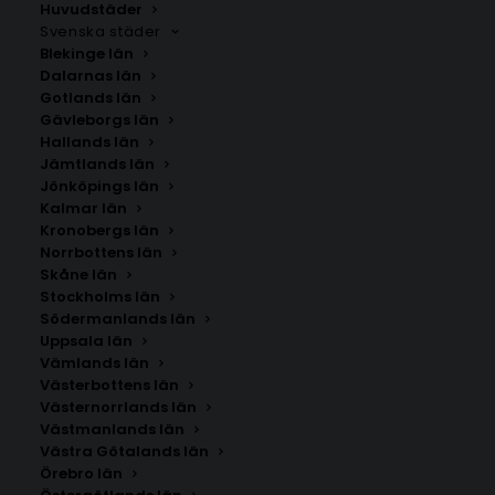
Huvudstäder
Svenska städer
Blekinge län
Dalarnas län
Gotlands län
Gävleborgs län
Hallands län
Jämtlands län
Jönköpings län
Kalmar län
Kronobergs län
Norrbottens län
Skåne län
Stockholms län
Södermanlands län
Uppsala län
Vämlands län
Aneby
Västerbottens län
Västernorrlands län
Västmanlands län
Storlek
Västra Götalands län
Örebro län