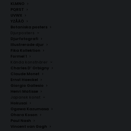
KLMNO
PQRST
UVWX
YZÅÄÖ
Botaniska posters
Djurposters
Djurfotografi
Illustrerade djur
Fika Kollektion
Ormaryd
Stensjön
Formel 1
Fr.
200.00
kr
Fr.
200.00
kr
Kända konstnärer
Charles D’ Orbigny
Claude Monet
Ernst Haeckel
Giorgio Gallesio
Henri Matisse
Japansk konst
Hokusai
Ogawa Kazumasa
Ohara Koson
Paul Nash
Vincent van Gogh