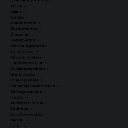
Östergötlands län
350.00
kr
Afrika
Asien
Europa
LÄGG TILL I VARUKORG
Mellanöstern
Nordamerika
Oceanien
Handritad karta över Aneby i
Småland
.
Sydamerika
Välj mellan fyra olika storlekar: 50×70 cm, 40×50 cm,
Markeringskartor
Barnposters
30×40 cm och 21×30 cm.
Akvarellposters
Illustrerade djur
Jönköpings län
Kunskapsposters
Namnposter
Patentposters
Personlig födelsetavla
ANDRA KÖPTE ÄVEN
Vintage posters
Posters
Abstrakta motiv
Bauhaus
Bokstavsposters
ABCDE
FGHIJ