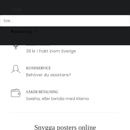
Sök
SNABB LEVERANS
1-2 arbetsdagar
Varukorg
BILLIG FRAKT
39 kr i frakt inom Sverige
KUNDSERVICE
Behöver du assistans?
SÄKER BETALNING
Swisha, eller betala med Klarna
Snygga posters online