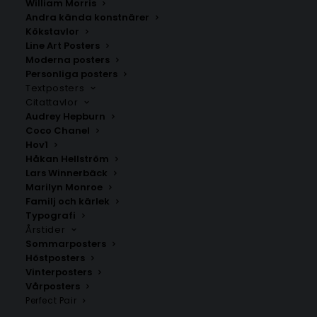
William Morris
Andra kända konstnärer
Kökstavlor
Line Art Posters
Mumford & sons – Woman
James Arthur – Heartbeat Poster
Moderna posters
Fr.
199.00
kr
Fr.
199.00
kr
Personliga posters
Textposters
Citattavlor
Audrey Hepburn
Coco Chanel
Hov1
Håkan Hellström
Lars Winnerbäck
Marilyn Monroe
Familj och kärlek
Typografi
Årstider
Sommarposters
Höstposters
Vinterposters
Vårposters
Hov1 – Ma Chérie
Thomas Stenström – Slå mig
Perfect Pair
hårt i ansiktet
Fr.
199.00
kr