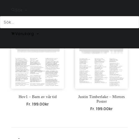
Fr.
199.00
kr
Sök
Varukorg
Hov1 – Barn av vår tid
Justin Timberlake – Mirrors
Poster
Fr.
199.00
kr
Fr.
199.00
kr