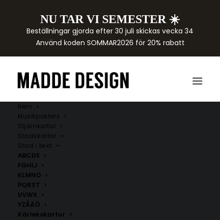
NU TAR VI SEMESTER ☀️
Beställningar gjorda efter 30 juli skickas vecka 34
Använd koden SOMMAR2026 för 20% rabatt
Hem
Musikposters
Stjärnkartor
Stadskartor
Stad i text
ABCDE
FGHIJ
KLMNO
PQRST
UVWX
YZÅÄÖ
Kärlekskartor