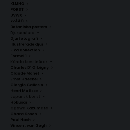
inspirerande atmosfär i ditt hem.
KLMNO
Du kan också skapa din egen poster HÄR.
PQRST
Välj mellan fyra olika storlekar: 50×70 cm, 40×50 cm,
UVWX
YZÅÄÖ
30×40 cm och 21×30 cm.
Botaniska posters
Djurposters
Djurfotografi
Låttext
,
Musikposters
Illustrerade djur
Fika Kollektion
Formel 1
ANDRA KÖPTE ÄVEN
Kända konstnärer
Charles D’ Orbigny
Claude Monet
Ernst Haeckel
Giorgio Gallesio
Henri Matisse
Japansk konst
Hokusai
Ogawa Kazumasa
Ohara Koson
Paul Nash
Vincent van Gogh