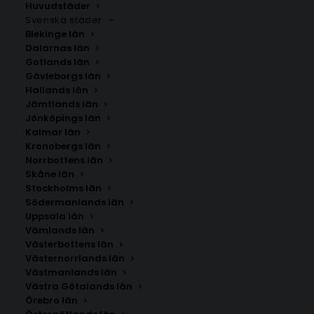
Huvudstäder
Svenska städer
Blekinge län
Dalarnas län
Gotlands län
Gävleborgs län
Hallands län
Jämtlands län
Jönköpings län
Kalmar län
Kronobergs län
Norrbottens län
Skåne län
Stockholms län
Södermanlands län
Uppsala län
Vämlands län
Västerbottens län
Västernorrlands län
Västmanlands län
Västra Götalands län
Örebro län