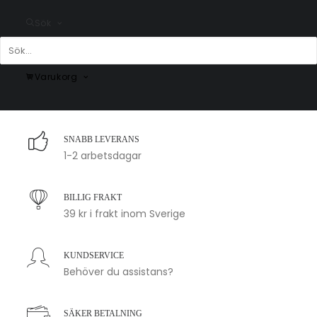
Sök
Oui Oui Poster #5
Moi Moi Poster #12
Fr.
159.00
kr
Fr.
159.00
kr
Varukorg
SNABB LEVERANS
1-2 arbetsdagar
BILLIG FRAKT
39 kr i frakt inom Sverige
KUNDSERVICE
Behöver du assistans?
SÄKER BETALNING