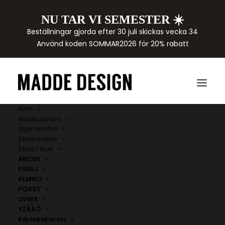
NU TAR VI SEMESTER ☀️
Beställningar gjorda efter 30 juli skickas vecka 34
Använd koden SOMMAR2026 för 20% rabatt
Hem
Musikposters
Stjärnkartor
Stadskartor
Stad i text
ABCDE
FGHIJ
KLMNO
PQRST
UVWX
YZÅÄÖ
Kärlekskartor