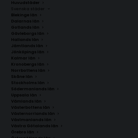
Huvudstäder
Svenska städer
Blekinge län
Dalarnas län
Gotlands län
Gävleborgs län
Hallands län
Jämtlands län
Jönköpings län
Kalmar län
Kronobergs län
Norrbottens län
Skåne län
Stockholms län
Södermanlands län
Uppsala län
Vämlands län
Västerbottens län
Västernorrlands län
Västmanlands län
Västra Götalands län
Örebro län