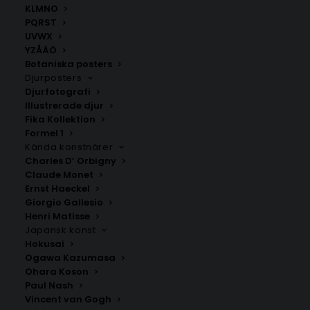
KLMNO
PQRST
UVWX
YZÅÄÖ
Botaniska posters
Djurposters
Djurfotografi
Illustrerade djur
Fika Kollektion
Formel 1
Kända konstnärer
Charles D’ Orbigny
Claude Monet
Ernst Haeckel
Giorgio Gallesio
Relax Poster #2
Ciao Poster #1
Henri Matisse
Fr.
159.00
kr
Fr.
159.00
kr
Japansk konst
Hokusai
Ogawa Kazumasa
Ohara Koson
Paul Nash
Vincent van Gogh