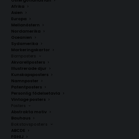
Östergötlands län
Afrika
Cosmopolitan Cocktail Poster
Asien
Europa
Storlek
Mellanöstern
Nordamerika
Oceanien
229.00
kr
Sydamerika
Markeringskartor
Barnposters
LÄGG TILL I VARUKORG
Akvarellposters
Illustrerade djur
Kunskapsposters
Skapa en modern cocktailkänsla med vår rosa
Namnposter
Patentposters
Cosmopolitan Poster. Perfekt för köket med sin
Personlig födelsetavla
stilrena och lekfulla typografi.
Vintage posters
Posters
Abstrakta motiv
Kökstavlor
,
Sommarposters
,
Typografi
Bauhaus
Bokstavsposters
ABCDE
ANDRA KÖPTE ÄVEN
FGHIJ