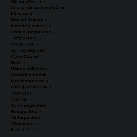
William Morris
Andra kända konstnärer
Kökstavlor
Line Art Posters
Moderna posters
Personliga posters
Textposters
Citattavlor
Audrey Hepburn
Coco Chanel
Halo Poster #4
Amor Poster #18
Hov1
Fr.
159.00
kr
Fr.
159.00
kr
Håkan Hellström
Lars Winnerbäck
Marilyn Monroe
Familj och kärlek
Typografi
Årstider
Sommarposters
Höstposters
Vinterposters
Vårposters
Perfect Pair