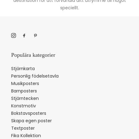
destination för att förvandla ditt utrymme till något
speciellt.
Populära kategorier
Stjärnkarta
Personlig födelsetavla
Musikposters
Barnposters
Stjärntecken
Konstmotiv
Bokstavsposters
Skapa egen poster
Textposter
Fika Kollektion