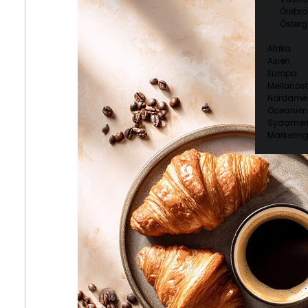
Örebro
Österg
Afrika
Asien
Europa
Mellanöst
Nordamer
Oceanien
Sydamer
Markering