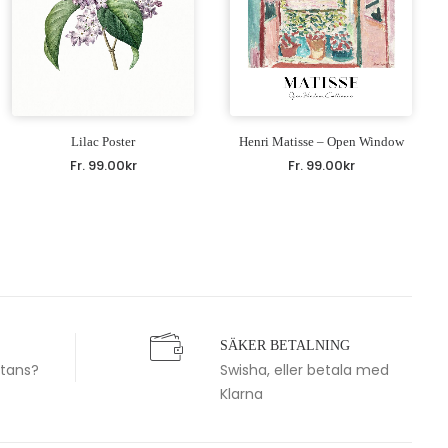
Lilac Poster
Henri Matisse – Open Window
Fr.
99.00
kr
Fr.
99.00
kr
SÄKER BETALNING
stans?
Swisha, eller betala med
Klarna