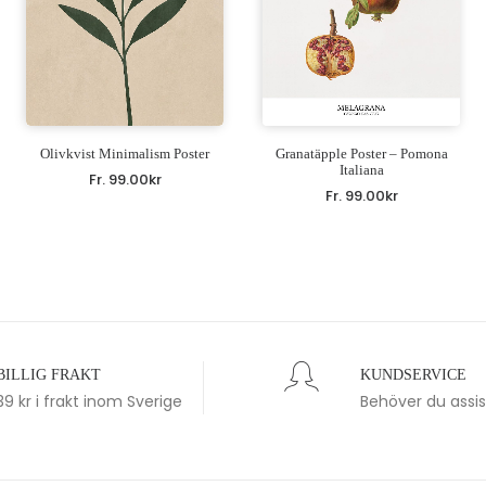
Olivkvist Minimalism Poster
Granatäpple Poster – Pomona
Italiana
Fr.
99.00
kr
Fr.
99.00
kr
BILLIG FRAKT
KUNDSERVICE
39 kr i frakt inom Sverige
Behöver du assi