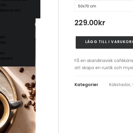
 län
ötlands län
229.00
kr
ern
LÄGG TILL I VARUKOR
ika
Croissant
&
ika
kaffe
skartor
Få en skandinavisk cafékäns
Poster
att skapa en rustik och mysi
mängd
Kategorier
Kökstavlor
,