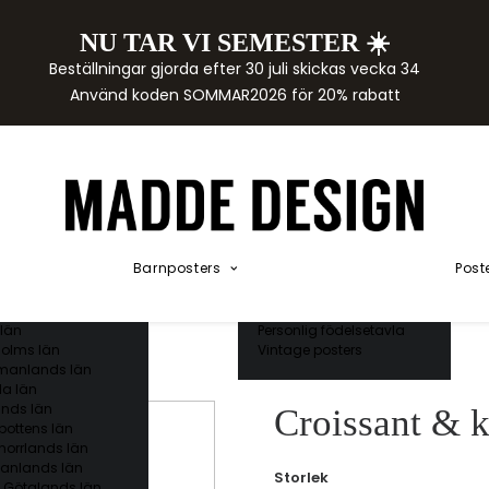
NU TAR VI SEMESTER ☀️
rtor
Beställningar gjorda efter 30 juli skickas vecka 34
der
Använd koden SOMMAR2026 för 20% rabatt
städer
ge län
as län
ds län
orgs län
ds län
ands län
Akvarellposters
ings län
Illustrerade djur
Barnposters
Post
 län
Kunskapsposters
ergs län
Namnposter
ttens län
Patentposters
län
Personlig födelsetavla
olms län
Vintage posters
manlands län
a län
nds län
Croissant & k
bottens län
norrlands län
anlands län
Storlek
 Götalands län