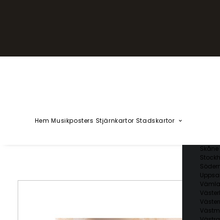
YZÅÄÖ
Kärlekska
Huvudstä
Svenska 
Blekin
Dalarn
Gotlan
Gävleb
Hallan
Jämtl
Jönköp
Hem
Musikposters
Stjärnkartor
Stadskartor
Kalmar
Kronob
Norrbo
Skåne 
Stockh
Söder
Uppsal
Vämla
Väster
Väster
Västm
Västra