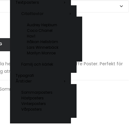
Textposters
Citattavlor
Audrey Hepburn
Coco Chanel
Hov1
Håkan Hellström
G
Lars Winnerbäck
Marilyn Monroe
la hemma med vår Croissant & Kaffe Poster. Perfekt för
Familj och kärlek
g atmosfär i köket. Endast 99 kr!
Typografi
Årstider
Sommarposters
Sommarposters
Höstposters
Vinterposters
Vårposters