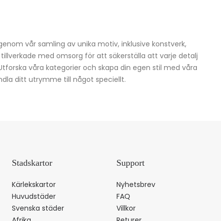
igenom vår samling av unika motiv, inklusive konstverk,
h tillverkade med omsorg för att säkerställa att varje detalj
 Utforska våra kategorier och skapa din egen stil med våra
dla ditt utrymme till något speciellt.
Stadskartor
Support
Kärlekskartor
Nyhetsbrev
Huvudstäder
FAQ
Svenska städer
Villkor
Afrika
Returer