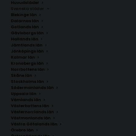
Huvudstäder
Svenska städer
Blekinge län
Dalarnas län
Gotlands län
Gävleborgs län
Hallands län
Jämtlands län
Jönköpings län
Kalmar län
Kronobergs län
Norrbottens län
Skåne län
Stockholms län
Södermanlands län
Uppsala län
Vämlands län
Olivolja Poster
Västerbottens län
Västernorrlands län
Västmanlands län
Storlek
Västra Götalands län
Örebro län