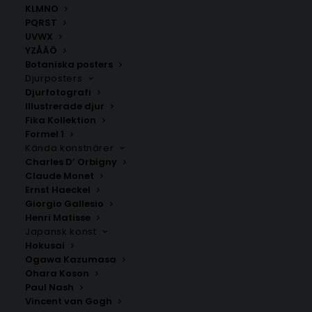
KLMNO
PQRST
UVWX
YZÅÄÖ
Botaniska posters
Djurposters
Djurfotografi
Illustrerade djur
Henri Matisse – Promenade
Floral Harmony Poster No.2
Fika Kollektion
Des Oliviers
Formel 1
Fr.
99.00
kr
Fr.
99.00
kr
Kända konstnärer
Charles D’ Orbigny
Claude Monet
Ernst Haeckel
Giorgio Gallesio
Henri Matisse
Japansk konst
Hokusai
Ogawa Kazumasa
Ohara Koson
Paul Nash
Vincent van Gogh