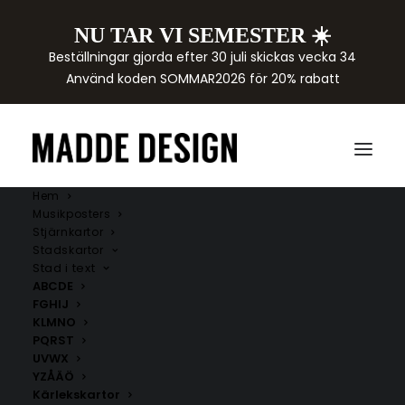
NU TAR VI SEMESTER ☀️
Beställningar gjorda efter 30 juli skickas vecka 34
Använd koden SOMMAR2026 för 20% rabatt
Hem
Musikposters
Stjärnkartor
Stadskartor
Stad i text
ABCDE
FGHIJ
KLMNO
PQRST
UVWX
YZÅÄÖ
Kärlekskartor