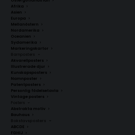
Östergötlands län
229.00
kr
Afrika
Asien
Europa
LÄGG TILL I VARUKORG
Mellanöstern
Nordamerika
Oceanien
Förvandla ditt kök med vår Olivolja Poster. Perfekt för
Sydamerika
en rustik och skandinavisk köksdesign. Finns i fyra
Markeringskartor
storlekar för flexibel inredning.
Barnposters
Akvarellposters
Illustrerade djur
Kökstavlor
,
Sommarposters
Kunskapsposters
Namnposter
Patentposters
Personlig födelsetavla
ANDRA KÖPTE ÄVEN
Vintage posters
Posters
Abstrakta motiv
Bauhaus
Bokstavsposters
ABCDE
FGHIJ