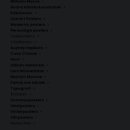
William Morris
Andra kända konstnärer
Kökstavlor
Line Art Posters
Winter Coffee Flight
Mimosa Cocktail Poster
Kaffeposter
Moderna posters
Fr.
99.00
kr
Personliga posters
Fr.
149.00
kr
Textposters
Citattavlor
Audrey Hepburn
Coco Chanel
Hov1
Håkan Hellström
Lars Winnerbäck
Marilyn Monroe
Familj och kärlek
Typografi
Årstider
Sommarposters
Höstposters
Vinterposters
Vårposters
Olivkvistar Poster
Henri Matisse – La Japonaise
Perfect Pair
Fr.
99.00
kr
Fr.
99.00
kr