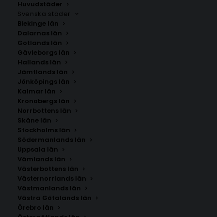
Huvudstäder
Svenska städer
Blekinge län
Dalarnas län
Gotlands län
Gävleborgs län
Hallands län
Jämtlands län
Jönköpings län
Kalmar län
Kronobergs län
Norrbottens län
Skåne län
Stockholms län
Södermanlands län
Uppsala län
Vämlands län
Vintage Danny Bunny Poster #2 Stripes
Västerbottens län
Västernorrlands län
Västmanlands län
Storlek
Västra Götalands län
Örebro län