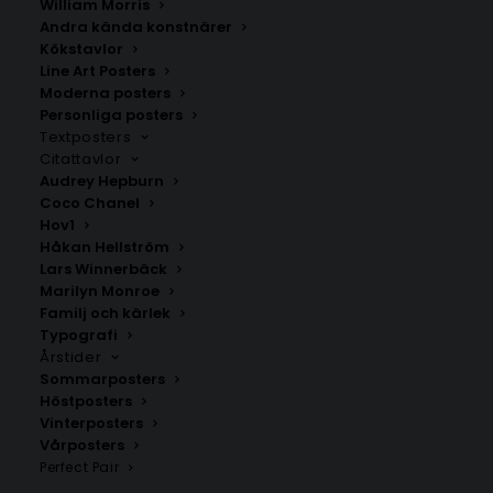
William Morris
Andra kända konstnärer
Kökstavlor
Line Art Posters
Moderna posters
Personliga posters
Textposters
Citattavlor
Audrey Hepburn
Coco Chanel
Hov1
Håkan Hellström
Lars Winnerbäck
Retro Monkey Jungle Poster
Poster med bokstaven M i
Marilyn Monroe
leopardmönster
Fr.
129.00
kr
Familj och kärlek
Fr.
99.00
kr
Typografi
Årstider
Sommarposters
Höstposters
Vinterposters
Vårposters
Perfect Pair