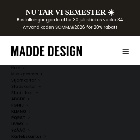
NU TAR VI SEMESTER ☀️
Beställningar gjorda efter 30 juli skickas vecka 34
Använd koden SOMMAR2026 för 20% rabatt
Hem
Musikposters
Stjärnkartor
Stadskartor
Stad i text
ABCDE
FGHIJ
KLMNO
PQRST
UVWX
YZÅÄÖ
Kärlekskartor