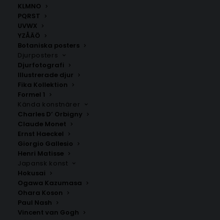
KLMNO
PQRST
ANDRA KÖPTE ÄVEN
UVWX
YZÅÄÖ
Botaniska posters
Djurposters
Djurfotografi
Illustrerade djur
Fika Kollektion
Formel 1
Kända konstnärer
Charles D’ Orbigny
Claude Monet
Ernst Haeckel
Giorgio Gallesio
Henri Matisse
Japansk konst
Hokusai
Poster med bokstaven C i
Poster med bokstaven V i
Ogawa Kazumasa
LEGO stil
leopardmönster
Ohara Koson
Fr.
149.00
kr
Fr.
99.00
kr
Paul Nash
Vincent van Gogh