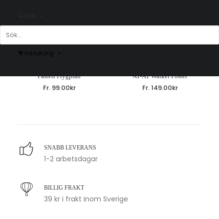
Sök
Varukorg
Pastell Flygplan
AT-AT Walker Poster
Fr.
99.00
kr
Fr.
149.00
kr
SNABB LEVERANS
1-2 arbetsdagar
BILLIG FRAKT
39 kr i frakt inom Sverige