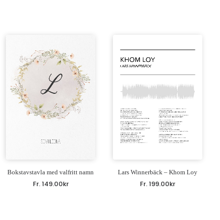
Bokstavstavla med valfritt namn
Lars Winnerbäck – Khom Loy
Fr.
149.00
kr
Fr.
199.00
kr