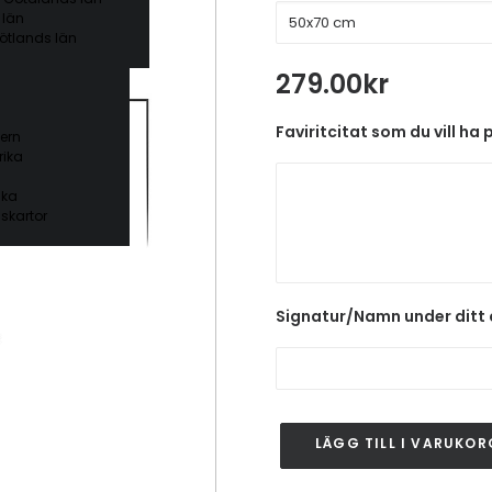
 län
ötlands län
279.00
kr
Faviritcitat som du vill ha 
ern
ika
ika
skartor
Signatur/Namn under ditt 
LÄGG TILL I VARUKOR
Eget
citat