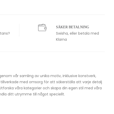
SÄKER BETALNING
stans?
Swisha, eller betala med
Klarna
igenom vår samling av unika motiv, inklusive konstverk,
h tillverkade med omsorg för att säkerställa att varje detalj
 Utforska våra kategorier och skapa din egen stil med våra
dla ditt utrymme till något speciellt.