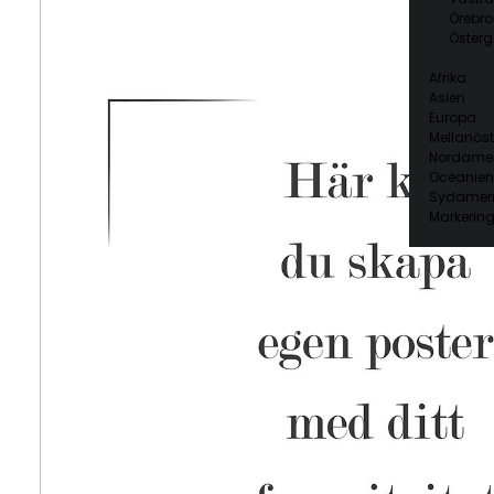
Örebro
Österg
Afrika
Asien
Europa
Mellanöst
Nordamer
Oceanien
Sydamer
Markering