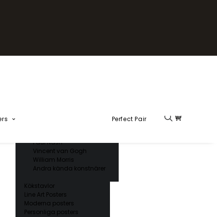
Fika Kollektion
Formel 1
Kända konstnärer
Charles D’ Orbigny
Claude Monet
Ernst Haeckel
Giorgio Gallesio
Henri Matisse
Japansk konst
Hokusai
Ogawa Kazumasa
ers
Perfect Pair
Ohara Koson
Paul Nash
Vincent van Gogh
William Morris
Andra kända konstnärer
Kökstavlor
Line Art Posters
Moderna posters
Personliga posters