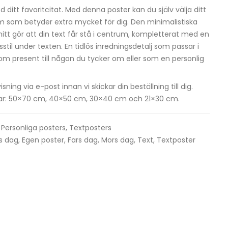
 ditt favoritcitat. Med denna poster kan du själv välja ditt
 film som betyder extra mycket för dig. Den minimalistiska
tt gör att din text får stå i centrum, kompletterat med en
sstil under texten. En tidlös inredningsdetalj som passar i
 som present till någon du tycker om eller som en personlig
ng via e-post innan vi skickar din beställning till dig.
lekar: 50×70 cm, 40×50 cm, 30×40 cm och 21×30 cm.
,
Personliga posters
,
Textposters
ns dag
,
Egen poster
,
Fars dag
,
Mors dag
,
Text
,
Textposter