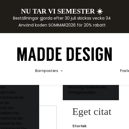
NU TAR VI SEMESTER ☀️
rtor
Beställningar gjorda efter 30 juli skickas vecka 34
der
Använd koden SOMMAR2026 för 20% rabatt
städer
ge län
as län
ds län
orgs län
ds län
ands län
Akvarellposters
ings län
Illustrerade djur
Barnposters
Post
 län
Kunskapsposters
ergs län
Namnposter
ttens län
Patentposters
län
Personlig födelsetavla
olms län
Vintage posters
manlands län
a län
nds län
Eget citat
bottens län
norrlands län
anlands län
Storlek
 Götalands län