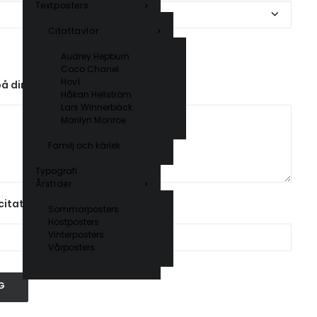
Textposters
Citattavlor
Audrey Hepburn
Coco Chanel
Hov1
på din poster
Håkan Hellström
Lars Winnerbäck
Marilyn Monroe
Familj och kärlek
Typografi
Årstider
citat
Sommarposters
Höstposters
Vinterposters
Vårposters
G