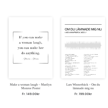
Make a woman laugh – Marilyn
Lars Winnerbäck – Om du
Monroe Poster
lämnade mig nu
Fr.
149.00
kr
Fr.
199.00
kr