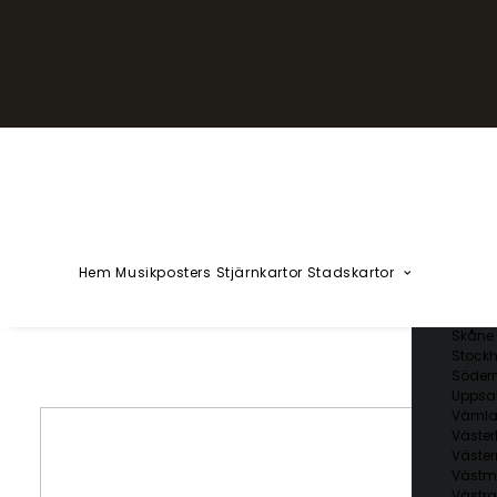
YZÅÄÖ
Kärlekska
Huvudstä
Svenska 
Blekin
Dalarn
Gotlan
Gävleb
Hallan
Jämtl
Jönköp
Hem
Musikposters
Stjärnkartor
Stadskartor
Kalmar
Kronob
Norrbo
Skåne 
Stockh
Söder
Uppsal
Vämla
Väster
Väster
Västm
Västra