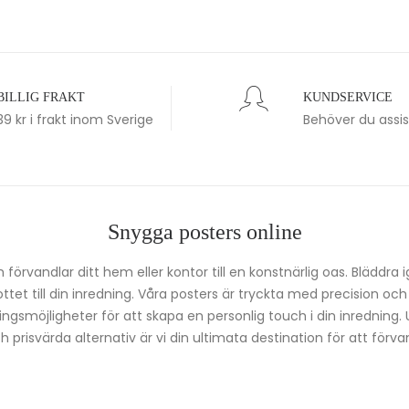
BILLIG FRAKT
KUNDSERVICE
39 kr i frakt inom Sverige
Behöver du assi
Snygga posters online
förvandlar ditt hem eller kontor till en konstnärlig oas. Bläddra 
kottet till din inredning. Våra posters är tryckta med precision oc
ingsmöjligheter för att skapa en personlig touch i din inredning.
prisvärda alternativ är vi din ultimata destination för att förvan